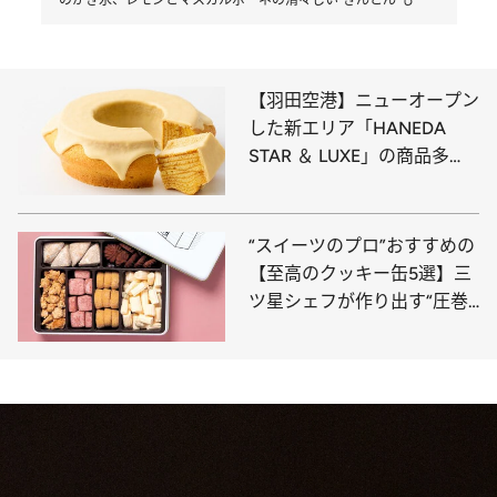
のかき氷、レモンとマスカルポーネの清々しい“きんとん”も
【羽田空港】ニューオープン
した新エリア「HANEDA
STAR ＆ LUXE」の商品多
数！ 高級モンブランや生ガ
トーショコラ、大人向けバー
ムクーヘンなど限定スイーツ
“スイーツのプロ”おすすめの
10選
【至高のクッキー缶5選】三
ツ星シェフが作り出す“圧巻
の口どけ”、ホテル椿山荘東
京の名品まで〈ご褒美・贈り
物に◎〉