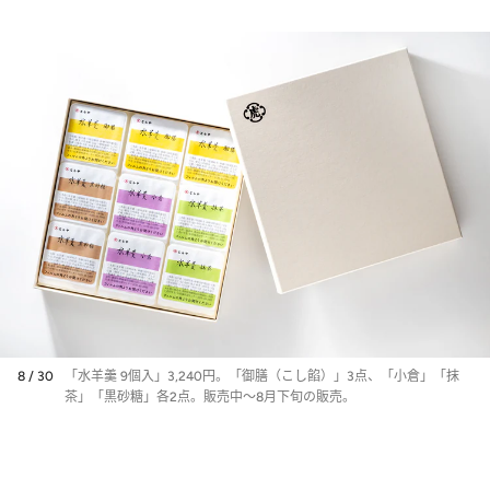
ムクーヘンなど限定スイーツ
10選
8 / 30
「水羊羹 9個入」3,240円。「御膳（こし餡）」3点、「小倉」「抹
茶」「黒砂糖」各2点。販売中～8月下旬の販売。