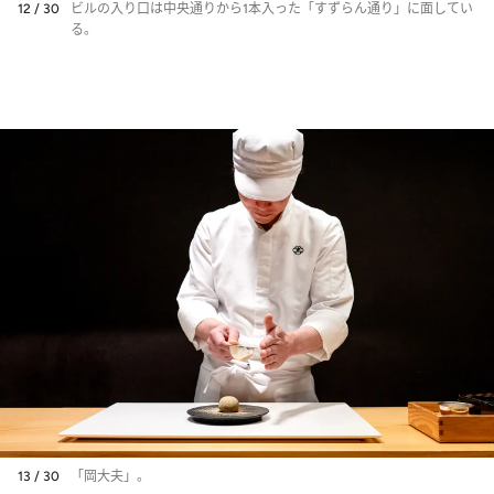
12 / 30
ビルの入り口は中央通りから1本入った「すずらん通り」に面してい
る。
13 / 30
「岡大夫」。