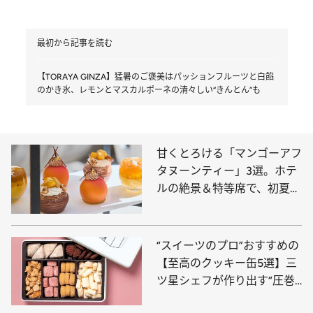
最初から記事を読む
【TORAYA GINZA】猛暑のご褒美はパッションフルーツと白餡
のかき氷、レモンとマスカルポーネの清々しい“きんとん”も
甘くとろける「マンゴーアフ
タヌーンティー」3選。ホテ
ルの絶景＆特等席で、初夏の
訪れを告げるマンゴー尽くし
のティータイムを！
“スイーツのプロ”おすすめの
【至高のクッキー缶5選】三
ツ星シェフが作り出す“圧巻
の口どけ”、ホテル椿山荘東