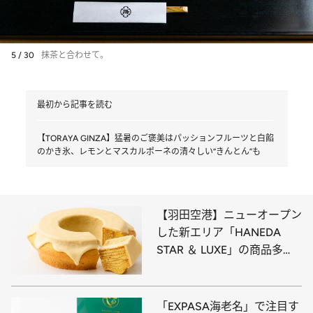
5 / 30
抹茶と合わせて。
最初から記事を読む
【TORAYA GINZA】猛暑のご褒美はパッションフルーツと白餡
のかき氷、レモンとマスカルポーネの清々しい“きんとん”も
【羽田空港】ニューオープン
した新エリア「HANEDA
STAR ＆ LUXE」の商品多
数！ 高級モンブランや生ガ
トーショコラ、大人向けバー
ムクーヘンなど限定スイーツ
「EXPASA海老名」で注目す