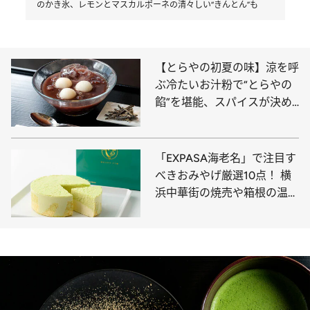
のかき氷、レモンとマスカルポーネの清々しい“きんとん”も
【とらやの初夏の味】涼を呼
ぶ冷たいお汁粉で“とらやの
餡”を堪能、スパイスが決め
手の「きんとん」は紅茶“デ
ィンブラ”の風味が新鮮
「EXPASA海老名」で注目す
べきおみやげ厳選10点！ 横
浜中華街の焼売や箱根の温泉
饅頭、東京の人気ブランドが
手がけるカレーまんやパイ菓
子など必見