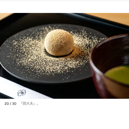
京の名品まで〈ご褒美・贈り
物に◎〉
20 / 30
「岡大夫」。