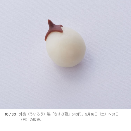
10 / 30
外良（ういろう）製「なすび餅」540円。5月16日（土）～31日
（日）の販売。