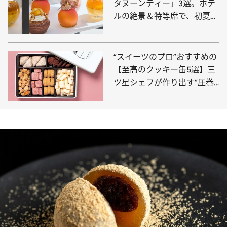
タヌーンティー」3選。ホテ
ルの絶景＆特等席で、初夏の
訪れを告げるマンゴー尽くし
のティータイムを！
“スイーツのプロ”おすすめの
【至高のクッキー缶5選】三
ツ星シェフが作り出す“圧巻
の口どけ”、ホテル椿山荘東
京の名品まで〈ご褒美・贈り
物に◎〉