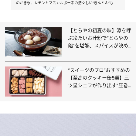
のかき氷、レモンとマスカルポーネの清々しい“きんとん”も
【とらやの初夏の味】涼を呼
ぶ冷たいお汁粉で“とらやの
餡”を堪能、スパイスが決め
手の「きんとん」は紅茶“デ
ィンブラ”の風味が新鮮
“スイーツのプロ”おすすめの
【至高のクッキー缶5選】三
ツ星シェフが作り出す“圧巻
の口どけ”、ホテル椿山荘東
京の名品まで〈ご褒美・贈り
物に◎〉