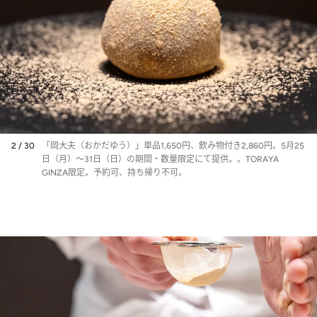
2 / 30
「岡大夫（おかだゆう）」単品1,650円、飲み物付き2,860円。5月25
日（月）～31日（日）の期間・数量限定にて提供。。TORAYA
GINZA限定。予約可、持ち帰り不可。