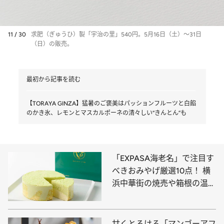
11 / 30
求肥（ぎゅうひ）製「宇治の里」540円。5月16日（土）～31日
（日）の販売。
最初から記事を読む
【TORAYA GINZA】猛暑のご褒美はパッションフルーツと白餡
のかき氷、レモンとマスカルポーネの清々しい“きんとん”も
「EXPASA海老名」で注目す
べきおみやげ厳選10点！ 横
浜中華街の焼売や箱根の温泉
饅頭、東京の人気ブランドが
手がけるカレーまんやパイ菓
子など必見
甘くとろける「マンゴーアフ