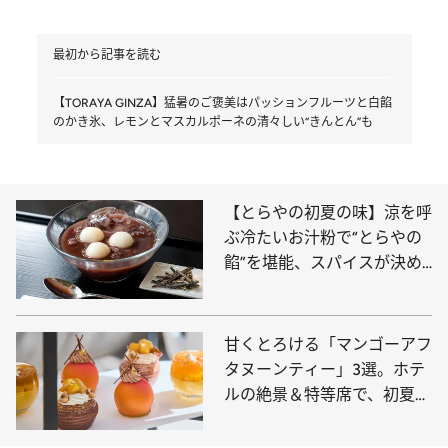
最初から記事を読む
【TORAYA GINZA】猛暑のご褒美はパッションフルーツと白餡
のかき氷、レモンとマスカルポーネの清々しい“きんとん”も
【とらやの初夏の味】涼を呼
ぶ冷たいお汁粉で“とらやの
餡”を堪能、スパイスが決め
手の「きんとん」は紅茶“デ
ィンブラ”の風味が新鮮
甘くとろける「マンゴーアフ
タヌーンティー」3選。ホテ
ルの絶景＆特等席で、初夏の
訪れを告げるマンゴー尽くし
のティータイムを！