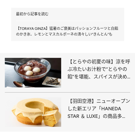
最初から記事を読む
【TORAYA GINZA】猛暑のご褒美はパッションフルーツと白餡
のかき氷、レモンとマスカルポーネの清々しい“きんとん”も
【とらやの初夏の味】涼を呼
ぶ冷たいお汁粉で“とらやの
餡”を堪能、スパイスが決め
手の「きんとん」は紅茶“デ
ィンブラ”の風味が新鮮
【羽田空港】ニューオープン
した新エリア「HANEDA
STAR ＆ LUXE」の商品多
数！ 高級モンブランや生ガ
トーショコラ、大人向けバー