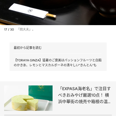
17 / 30
「岡大夫」。
最初から記事を読む
【TORAYA GINZA】猛暑のご褒美はパッションフルーツと白餡
のかき氷、レモンとマスカルポーネの清々しい“きんとん”も
「EXPASA海老名」で注目す
べきおみやげ厳選10点！ 横
浜中華街の焼売や箱根の温泉
饅頭、東京の人気ブランドが
手がけるカレーまんやパイ菓