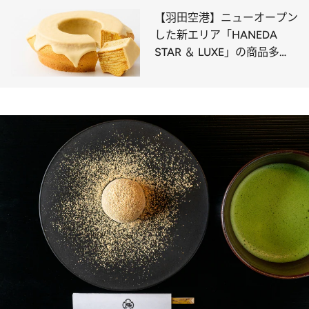
子など必見
【羽田空港】ニューオープン
した新エリア「HANEDA
STAR ＆ LUXE」の商品多
数！ 高級モンブランや生ガ
トーショコラ、大人向けバー
ムクーヘンなど限定スイーツ
10選