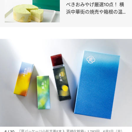
10選
べきおみやげ厳選10点！ 横
浜中華街の焼売や箱根の温泉
饅頭、東京の人気ブランドが
手がけるカレーまんやパイ菓
子など必見
6 / 30
「夏パッケージ小形羊羹5本入 夏柄化粧箱」1,782円。6月1日（月）