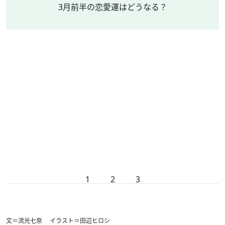
3月前半の恋愛運はどうなる？
1
2
3
文＝流光七奈 イラスト＝田辺ヒロシ