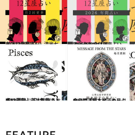
2026.7.29
《ほかの星座も》流光七奈の12星座占い
占い
2025.12.17
流光七奈の12星座占い 2026年の全体運
占い
2021.12.1
【12星座占い】魚座(うお座)の運勢、基本性格まとめ
占い
2026.7.31
今月の運勢＆メッセージを公開「岡本翔子の星占い」
占い
FEATURE