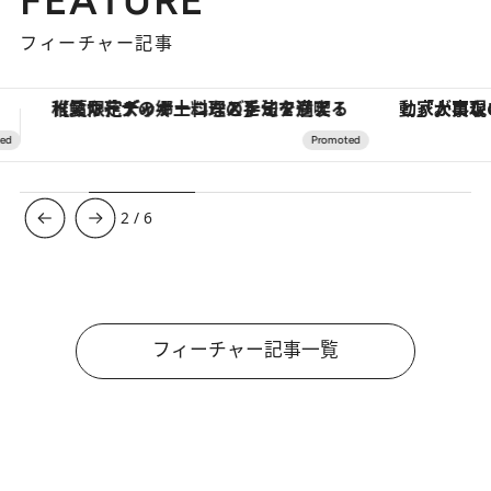
フィーチャー記事
「大事なのは地域の意識を変えること」。ロレックス賞受賞の自然保護活動家が実現させたナイジェリアの自然環境の復活
ヴァシュロン・コンスタンタン
3
/
6
フィーチャー記事一覧