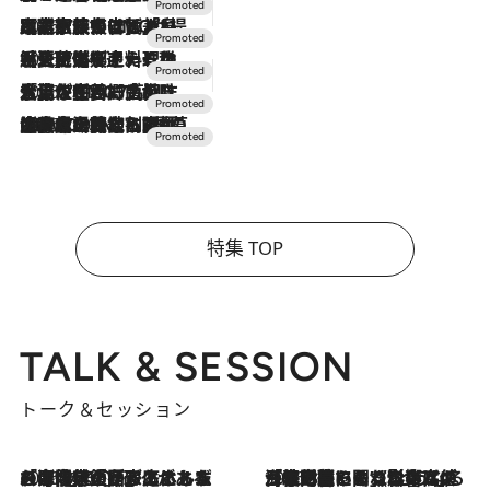
2026.7.31
【ホテル帰省】という選択肢をOMOが提案。家族とほどよい距離を保つには「昼は実家、夜は気兼ねなくホテルで！」
2026.7.24
【夏限定ディナーコース】旬を迎える稚鮎や花ズッキーニなどをイタリア・トスカーナの郷土料理の手法で満喫！
2026.7.17
「土佐和ハーブかき氷」がOMO7高知に登場！生姜、山椒、大葉など目にも舌にも涼を呼ぶ郷土の味
2026.7.10
NEW OPEN！【界 草津】名湯の地に誕生。趣の異なる2種の温泉と上州ならではの会席・蕎麦割烹など美食を味わう究極の癒やし旅
特集 TOP
TALK & SESSION
トーク＆セッション
2026.8.3
「今後値上げがあるとすれば…」「リスクがあるのは今年の冬」エネルギー専門家が語る、ホルムズ海峡封鎖が家庭にもたらす“ある心配”
2026.8.3
「住宅建てられない…」「サーチャージ料の高値が続いている」ホルムズ海峡封鎖による影響はいつまで続く？《エネルギー専門家に聞く“どうなる日本の暮らし”》