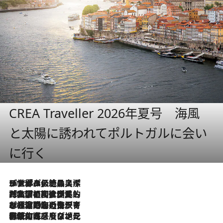
CREA Traveller 2026年夏号 海風
と太陽に誘われてポルトガルに会い
に行く
2026.8.8
リスボンの絶品スイーツ「パステル・デ・ナタ」とは？ポルトガル伝統の奥深い世界へ
2026.7.27
「私の祖国はポルトガル語です」国民的詩人フェルナンド・ペソアと、彼が愛した文学の街を歩く
2026.7.26
ポルトガル近海が育む極上の海の幸。キリリと冷えた白ワインと愉しむ、シーフード専門店の贅沢
2026.7.22
伝統の味をモダンに昇華。高感度な地元客が集う、リスボンの最旬ガストロノミー