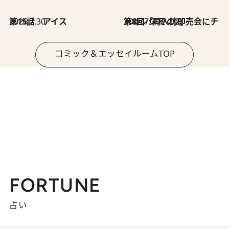
2026.7.30
第15話 アイス
2026.7.30
第8回「同人誌即売会にチャレンジ その2」
コミック＆エッセイルームTOP
FORTUNE
占い