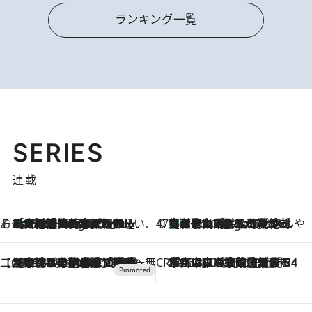
ランキング一覧
SERIES
連載
そおだよおこの関西おいしい、おやつ紀行
［大阪府箕面市］一皿一皿目の前で仕上げられる、料理を巧みに組み込んだアシェットデセールコース「ミチル アシェット デセール（Michiru assiette dessert）」
4 Hours Ago
47都道府県の手みやげ ひんやりスイーツで夏を満喫
【和歌山県】この夏絶対食べたい 冷やしておいしいおやつ3選 みかんがごろっと丸ごと入ったジュレ
4 Hours Ago
【CREA×星野リゾート】唯一無二。癒しと発見が待つ場所へ
2026.8.7
【トンボの足水浴】ヒノキの香りに包まれて涼感マックス！約13℃の湧水かけ流しを避暑地「星野温泉 トンボの湯」で体験
CREA'S CHOICE
2026.8.7
「立川にも歌舞伎があるんだよ」 片岡仁左衛門・市川中車ら豪華座組みで4年目の立川立飛歌舞伎へ