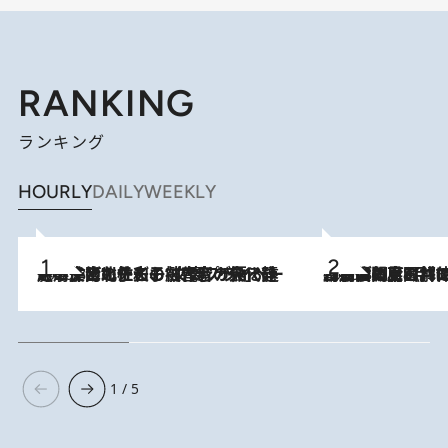
RANKING
ランキング
HOURLY
DAILY
WEEKLY
2026.8.3
《「文士の子ども被害者の会」発足！》阿川佐和子（72）が語る遠藤周作に北杜夫、劇作家・矢代静一の子どもたちの“文豪プライベート事件簿”
2026.8.8
「最後に見られてよかった」上野動物園の東園パンダ舎が解体前に特別公開。8月16日まで延長されたパネル展と共に辿る“半世紀”のパンダ飼育《解体工事の図面あり》
1 / 5