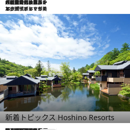
2026.7.21
大航海時代の栄華から、震災、独裁、そして革命へ。ポルトガル・首都リスボンの石畳に刻まれた「歴史の光と影」
2026.7.13
エッセイ・ヤマザキマリ「慎ましくも美しき国 ポルトガル」
新着トピックス Hoshino Resorts
2026.8.7
【トンボの足水浴】ヒノキの香りに包まれて涼感マックス！約13℃の湧水かけ流しを避暑地「星野温泉 トンボの湯」で体験