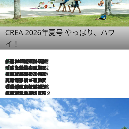
CREA 2026年夏号 やっぱり、ハワ
イ！
「荷物が増えるほど旅ストレスは増す」美容ジャーナリストがたどり着いた最終結論。“化粧品を劇的に減らす”感動の凝縮美容とは
2026.8.6
「旅先には金髪ウィッグを持参」日本と同じメイクでは損してる!? 美容ジャーナリストが提案する“掟破りの旅美容”とは
2026.8.6
【厳選旅コスメ】「身軽さ＆UV対策重視！」ヘアアーティストshucoが選んだ夏旅ベストコスメを発表【Mサイズジップ】
2026.8.6
2026.8.5
【厳選旅コスメ】国内をあちこち移動する河井菜摘が選んだ夏旅ベストコスメ発表！「リラックスアイテムはマスト」【Mサイズジップ】
2026.8.4
【厳選旅コスメ】「紫外線＆乾燥対策しながらメイク感も！」ヘア＆メイクGeorgeが選んだ夏旅ベストコスメを発表！【Mサイズジップ】
2026.8.3
【厳選旅コスメ】「保湿もタイパ重視！」“サウナ好き”タレント清水みさとが愛用する夏旅ベストコスメを発表！【Mサイズジップ】