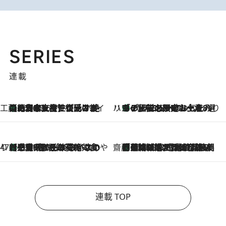
SERIES
連載
工藤まやのおもてなしハワイ
【ハワイ土産】ローカルの絶大な支持で復活！ 絶品の幻クッキー《元ファンの日本人女性が受け継いだ名店》
2026.8.6
ハワイ賢者 リサのお気に入りリスト
あの伝説の限定トートも！ リニューアルした「ディーン＆デルーカ ハワイ」で必須のお土産8選
2026.8.6
47都道府県の手みやげ ひんやりスイーツで夏を満喫
【三重県】この夏絶対食べたい 冷やしておいしいおやつ3選 お餅×アイスの新感覚スイーツ
2026.8.6
齋藤 薫 美容脳ルネサンス
「荷物が増えるほど旅ストレスは増す」美容ジャーナリストがたどり着いた最終結論。“化粧品を劇的に減らす”感動の凝縮美容とは
2026.8.6
連載 TOP