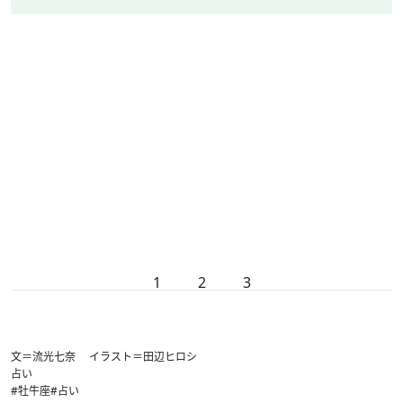
1
2
3
文＝流光七奈 イラスト＝田辺ヒロシ
占い
#牡牛座
#占い