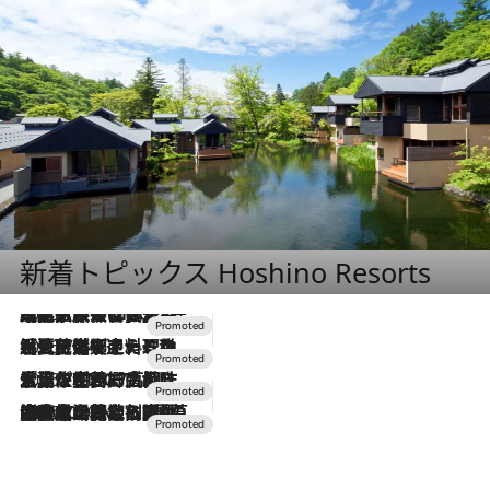
新着トピックス Hoshino Resorts
2026.7.31
【ホテル帰省】という選択肢をOMOが提案。家族とほどよい距離を保つには「昼は実家、夜は気兼ねなくホテルで！」
2026.7.24
【夏限定ディナーコース】旬を迎える稚鮎や花ズッキーニなどをイタリア・トスカーナの郷土料理の手法で満喫！
2026.7.17
「土佐和ハーブかき氷」がOMO7高知に登場！生姜、山椒、大葉など目にも舌にも涼を呼ぶ郷土の味
2026.7.10
NEW OPEN！【界 草津】名湯の地に誕生。趣の異なる2種の温泉と上州ならではの会席・蕎麦割烹など美食を味わう究極の癒やし旅