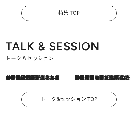
特集 TOP
TALK & SESSION
トーク＆セッション
2026.8.3
「今後値上げがあるとすれば…」「リスクがあるのは今年の冬」エネルギー専門家が語る、ホルムズ海峡封鎖が家庭にもたらす“ある心配”
2026.8.3
「住宅建てられない…」「サーチャージ料の高値が続いている」ホルムズ海峡封鎖による影響はいつまで続く？《エネルギー専門家に聞く“どうなる日本の暮らし”》
トーク&セッション TOP