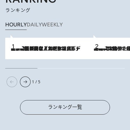
ランキング
HOURLY
DAILY
WEEKLY
2026.8.5
【なぜ吉沢亮は「気配を消せる」のか？】興行収入208億の『国宝』を経て挑むミュージカル『ディア・エヴァン・ハンセン』。トップ俳優が舞台上でさらけ出した“孤独”とは
2026.8.5
【阿川佐和子さんの年とる力】なぜ70代で始めた趣味は“こんなに楽しい”のか？ ピアノ、俳句…スランプに陥っても続けられる“ある秘訣”とは
1 / 5
ランキング一覧