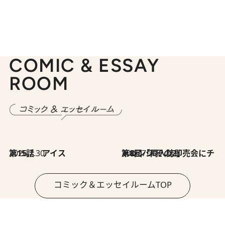
COMIC & ESSAY
ROOM
2026.7.30
第15話 アイス
2026.7.30
第8回「同人誌即売会にチャレンジ その2」
コミック＆エッセイルームTOP