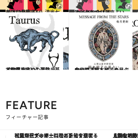
2026.7.29
《ほかの星座も》流光七奈の12星座占い
占い
2025.12.17
流光七奈の12星座占い 2026年の全体運
占い
2021.12.1
【12星座占い】牡牛座（おうし座）の運勢、基本性格まとめ
占い
2026.7.31
今月の運勢＆メッセージを公開「岡本翔子の星占い」
占い
FEATURE
フィーチャー記事
【銀座で出合う最旬美容】美髪ケアや上質な眠り…セルフケアのアップデートから、特別な名入れギフトまで。大人のための「ReFa GINZA」クルーズ