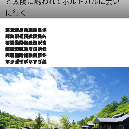
と太陽に誘われてポルトガルに会い
に行く
2026.8.8
リスボンの絶品スイーツ「パステル・デ・ナタ」とは？ポルトガル伝統の奥深い世界へ
2026.7.27
「私の祖国はポルトガル語です」国民的詩人フェルナンド・ペソアと、彼が愛した文学の街を歩く
2026.7.26
ポルトガル近海が育む極上の海の幸。キリリと冷えた白ワインと愉しむ、シーフード専門店の贅沢
2026.7.22
伝統の味をモダンに昇華。高感度な地元客が集う、リスボンの最旬ガストロノミー
2026.7.21
大航海時代の栄華から、震災、独裁、そして革命へ。ポルトガル・首都リスボンの石畳に刻まれた「歴史の光と影」
2026.7.13
エッセイ・ヤマザキマリ「慎ましくも美しき国 ポルトガル」