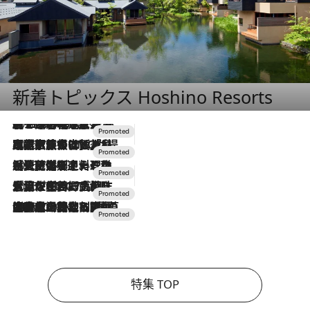
新着トピックス Hoshino Resorts
2026.8.7
【トンボの足水浴】ヒノキの香りに包まれて涼感マックス！約13℃の湧水かけ流しを避暑地「星野温泉 トンボの湯」で体験
2026.7.31
【ホテル帰省】という選択肢をOMOが提案。家族とほどよい距離を保つには「昼は実家、夜は気兼ねなくホテルで！」
2026.7.24
【夏限定ディナーコース】旬を迎える稚鮎や花ズッキーニなどをイタリア・トスカーナの郷土料理の手法で満喫！
2026.7.17
「土佐和ハーブかき氷」がOMO7高知に登場！生姜、山椒、大葉など目にも舌にも涼を呼ぶ郷土の味
2026.7.10
NEW OPEN！【界 草津】名湯の地に誕生。趣の異なる2種の温泉と上州ならではの会席・蕎麦割烹など美食を味わう究極の癒やし旅
特集 TOP