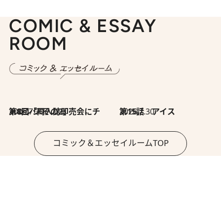
COMIC & ESSAY
ROOM
2026.7.30
第8回「同人誌即売会にチャレンジ その2」
2026.7.30
第15話 アイス
コミック＆エッセイルームTOP