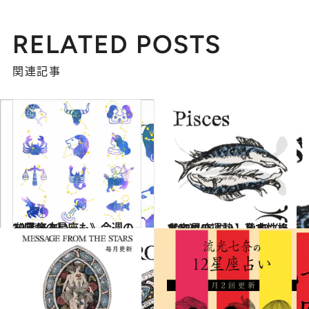
RELATED POSTS
関連記事
2026.3.29
《ほかの星座も》今週の12星座占い
占い
2021.12.1
【12星座占い】魚座（うお座）の運勢、基本性格まとめ
占い