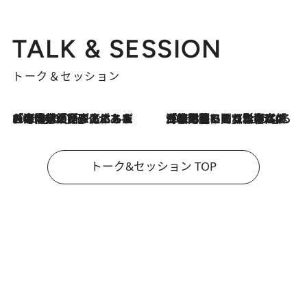
TALK & SESSION
トーク＆セッション
2026.8.3
「今後値上げがあるとすれば…」「リスクがあるのは今年の冬」エネルギー専門家が語る、ホルムズ海峡封鎖が家庭にもたらす“ある心配”
2026.8.3
「住宅建てられない…」「サーチャージ料の高値が続いている」ホルムズ海峡封鎖による影響はいつまで続く？《エネルギー専門家に聞く“どうなる日本の暮らし”》
トーク&セッション TOP