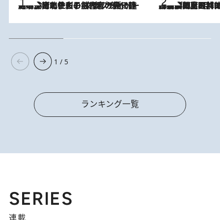
2026.8.3
《「文士の子ども被害者の会」発足！》阿川佐和子（72）が語る遠藤周作に北杜夫、劇作家・矢代静一の子どもたちの“文豪プライベート事件簿”
2026.8.8
「最後に見られてよかった」上野動物園の東園パンダ舎が解体前に特別公開。8月16日まで延長されたパネル展と共に辿る“半世紀”のパンダ飼育《解体工事の図面あり》
1 / 5
ランキング一覧
SERIES
連載