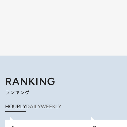
RANKING
ランキング
HOURLY
DAILY
WEEKLY