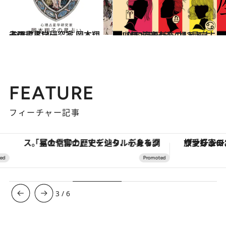
2026.7.31
心理占星学研究家 岡本翔子の星占い
占い
2026.7.29
【月2回更新】“視える占い師”流光七奈の12星座占い
占い
FEATURE
フィーチャー記事
「星のや富士」でデジタルデトックス。冨士信仰の歴史を辿り、心身を調える。
ヴァシュロン・コンスタンタン
3
/
6