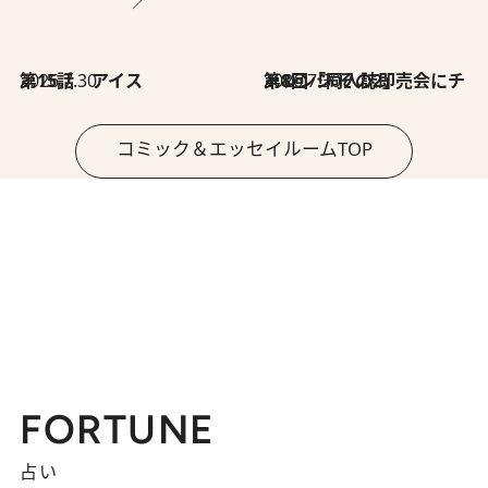
2026.7.30
第15話 アイス
2026.7.30
第8回「同人誌即売会にチャレンジ その2」
コミック＆エッセイルームTOP
FORTUNE
占い