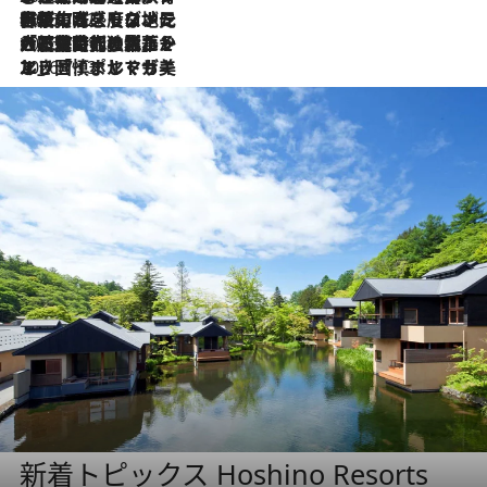
2026.7.22
伝統の味をモダンに昇華。高感度な地元客が集う、リスボンの最旬ガストロノミー
2026.7.21
大航海時代の栄華から、震災、独裁、そして革命へ。ポルトガル・首都リスボンの石畳に刻まれた「歴史の光と影」
2026.7.13
エッセイ・ヤマザキマリ「慎ましくも美しき国 ポルトガル」
新着トピックス Hoshino Resorts