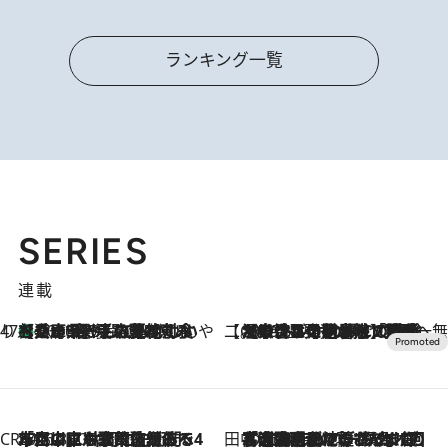
ランキング一覧
SERIES
連載
47都道府県の手みやげ ひんやりスイーツで夏を満喫
【兵庫県】この夏絶対食べたい 冷やしておいしいおやつ3選 淡路島の恵みをジェラートに集約
2026.8.8
【CREA×星野リゾート】唯一無二。癒しと発見が待つ場所へ
2026.8.7
【トンボの足水浴】ヒノキの香りに包まれて涼感マックス！約13℃の湧水かけ流しを避暑地「星野温泉 トンボの湯」で体験
CREA'S CHOICE
2026.8.7
「立川にも歌舞伎があるんだよ」 片岡仁左衛門・市川中車ら豪華座組みで4年目の立川立飛歌舞伎へ
田中稲の勝手に再ブーム
2026.8.7
「湘南乃風に憧れて」観客大盛上がりの“タオル回し”に、ラッパー顔負けの高速歌唱まで…さだまさし（74）のアグレッシブすぎる現在地