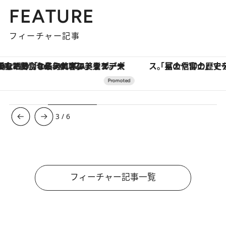
FEATURE
フィーチャー記事
「星のや富士」でデジタルデトックス。冨士信仰の歴史を辿り、心身を調える。
ヴァシュロン・コンスタンタン
3
/
6
フィーチャー記事一覧