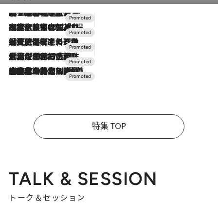
2026.8.7
【トンボの足水浴】ヒノキの香りに包まれて涼感マックス！約13℃の湧水かけ流しを避暑地「星野温泉 トンボの湯」で体験
2026.7.31
【ホテル帰省】という選択肢をOMOが提案。家族とほどよい距離を保つには「昼は実家、夜は気兼ねなくホテルで！」
2026.7.24
【夏限定ディナーコース】旬を迎える稚鮎や花ズッキーニなどをイタリア・トスカーナの郷土料理の手法で満喫！
2026.7.17
「土佐和ハーブかき氷」がOMO7高知に登場！生姜、山椒、大葉など目にも舌にも涼を呼ぶ郷土の味
2026.7.10
NEW OPEN！【界 草津】名湯の地に誕生。趣の異なる2種の温泉と上州ならではの会席・蕎麦割烹など美食を味わう究極の癒やし旅
特集 TOP
TALK & SESSION
トーク＆セッション