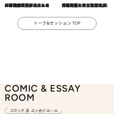
2026.8.3
「今後値上げがあるとすれば…」「リスクがあるのは今年の冬」エネルギー専門家が語る、ホルムズ海峡封鎖が家庭にもたらす“ある心配”
2026.8.3
「住宅建てられない…」「サーチャージ料の高値が続いている」ホルムズ海峡封鎖による影響はいつまで続く？《エネルギー専門家に聞く“どうなる日本の暮らし”》
トーク&セッション TOP
COMIC & ESSAY
ROOM