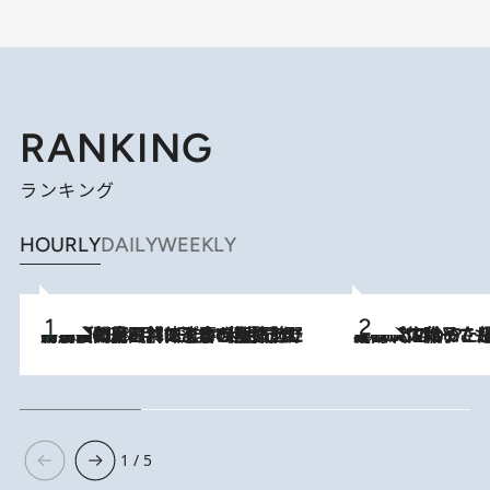
RANKING
ランキング
HOURLY
DAILY
WEEKLY
「最後に見られてよかった」上野動物園の東園パンダ舎が解体前に特別公開。8月16日まで延長されたパネル展と共に辿る“半世紀”のパンダ飼育《解体工事の図面あり》
2026.8.8
2026.8.5
【阿川佐和子さんの年とる力】なぜ70代で始めた趣味は“こんなに楽しい”のか？ ピアノ、俳句…スランプに陥っても続けられる“ある秘訣”とは
1 / 5