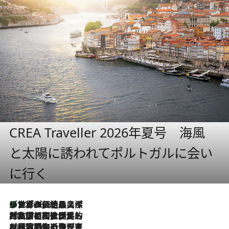
CREA Traveller 2026年夏号 海風
と太陽に誘われてポルトガルに会い
に行く
リスボンの絶品スイーツ「パステル・デ・ナタ」とは？ポルトガル伝統の奥深い世界へ
2026.8.8
2026.7.27
「私の祖国はポルトガル語です」国民的詩人フェルナンド・ペソアと、彼が愛した文学の街を歩く
2026.7.26
ポルトガル近海が育む極上の海の幸。キリリと冷えた白ワインと愉しむ、シーフード専門店の贅沢