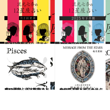
2026.7.29
《ほかの星座も》流光七奈の12星座占い
占い
2025.6.29
流光七奈の12星座占い 2025年下半期の運勢
占い
2021.12.1
【12星座占い】魚座(うお座)の運勢、基本性格まとめ
占い
2026.7.31
今月の運勢＆メッセージを公開「岡本翔子の星占い」
占い