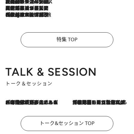
2026.8.6
【厳選旅コスメ】「身軽さ＆UV対策重視！」ヘアアーティストshucoが選んだ夏旅ベストコスメを発表【Mサイズジップ】
2026.8.5
【厳選旅コスメ】国内をあちこち移動する河井菜摘が選んだ夏旅ベストコスメ発表！「リラックスアイテムはマスト」【Mサイズジップ】
2026.8.4
【厳選旅コスメ】「紫外線＆乾燥対策しながらメイク感も！」ヘア＆メイクGeorgeが選んだ夏旅ベストコスメを発表！【Mサイズジップ】
特集 TOP
TALK & SESSION
トーク＆セッション
2026.8.3
「今後値上げがあるとすれば…」「リスクがあるのは今年の冬」エネルギー専門家が語る、ホルムズ海峡封鎖が家庭にもたらす“ある心配”
2026.8.3
「住宅建てられない…」「サーチャージ料の高値が続いている」ホルムズ海峡封鎖による影響はいつまで続く？《エネルギー専門家に聞く“どうなる日本の暮らし”》
トーク&セッション TOP