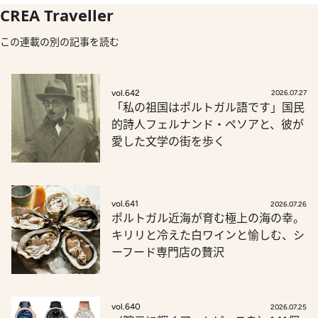
CREA Traveller
この連載の別の記事を読む
vol.642
2026.07.27
「私の祖国はポルトガル語です」国民
的詩人フェルナンド・ペソアと、彼が
愛した文学の街を歩く
vol.641
2026.07.26
ポルトガル近海が育む極上の海の幸。
キリリと冷えた白ワインと愉しむ、シ
ーフード専門店の贅沢
vol.640
2026.07.25