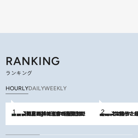
RANKING
ランキング
HOURLY
DAILY
WEEKLY
「最後に見られてよかった」上野動物園の東園パンダ舎が解体前に特別公開。8月16日まで延長されたパネル展と共に辿る“半世紀”のパンダ飼育《解体工事の図面あり》
9 Hours Ago
2026.8.5
【阿川佐和子さんの年とる力】なぜ70代で始めた趣味は“こんなに楽しい”のか？ ピアノ、俳句…スランプに陥っても続けられる“ある秘訣”とは