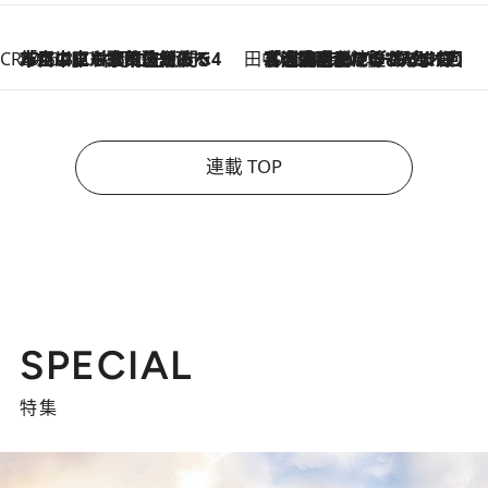
CREA'S CHOICE
2026.8.7
「立川にも歌舞伎があるんだよ」 片岡仁左衛門・市川中車ら豪華座組みで4年目の立川立飛歌舞伎へ
田中稲の勝手に再ブーム
2026.8.7
「湘南乃風に憧れて」観客大盛上がりの“タオル回し”に、ラッパー顔負けの高速歌唱まで…さだまさし（74）のアグレッシブすぎる現在地
連載 TOP
SPECIAL
特集