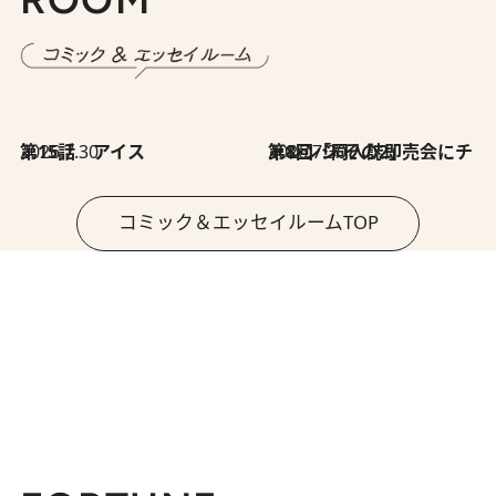
2026.7.30
第15話 アイス
2026.7.30
第8回「同人誌即売会にチャレンジ その2」
コミック＆エッセイルームTOP