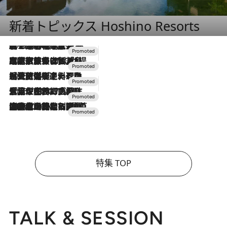
新着トピックス Hoshino Resorts
2026.8.7
【トンボの足水浴】ヒノキの香りに包まれて涼感マックス！約13℃の湧水かけ流しを避暑地「星野温泉 トンボの湯」で体験
2026.7.31
【ホテル帰省】という選択肢をOMOが提案。家族とほどよい距離を保つには「昼は実家、夜は気兼ねなくホテルで！」
2026.7.24
【夏限定ディナーコース】旬を迎える稚鮎や花ズッキーニなどをイタリア・トスカーナの郷土料理の手法で満喫！
2026.7.17
「土佐和ハーブかき氷」がOMO7高知に登場！生姜、山椒、大葉など目にも舌にも涼を呼ぶ郷土の味
2026.7.10
NEW OPEN！【界 草津】名湯の地に誕生。趣の異なる2種の温泉と上州ならではの会席・蕎麦割烹など美食を味わう究極の癒やし旅
特集 TOP
TALK & SESSION