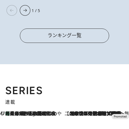
1 / 5
ランキング一覧
SERIES
連載
47都道府県の手みやげ ひんやりスイーツで夏を満喫
【兵庫県】この夏絶対食べたい 冷やしておいしいおやつ3選 淡路島の恵みをジェラートに集約
9 Hours Ago
【CREA×星野リゾート】唯一無二。癒しと発見が待つ場所へ
2026.8.7
【トンボの足水浴】ヒノキの香りに包まれて涼感マックス！約13℃の湧水かけ流しを避暑地「星野温泉 トンボの湯」で体験