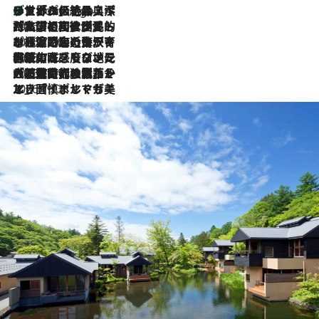
リスボンの絶品スイーツ「パステル・デ・ナタ」とは？ポルトガル伝統の奥深い世界へ
9 Hours Ago
2026.7.27
「私の祖国はポルトガル語です」国民的詩人フェルナンド・ペソアと、彼が愛した文学の街を歩く
2026.7.26
ポルトガル近海が育む極上の海の幸。キリリと冷えた白ワインと愉しむ、シーフード専門店の贅沢
2026.7.22
伝統の味をモダンに昇華。高感度な地元客が集う、リスボンの最旬ガストロノミー
2026.7.21
大航海時代の栄華から、震災、独裁、そして革命へ。ポルトガル・首都リスボンの石畳に刻まれた「歴史の光と影」
2026.7.13
エッセイ・ヤマザキマリ「慎ましくも美しき国 ポルトガル」