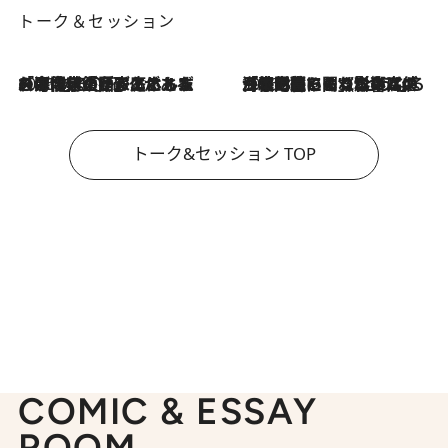
トーク＆セッション
2026.8.3
「今後値上げがあるとすれば…」「リスクがあるのは今年の冬」エネルギー専門家が語る、ホルムズ海峡封鎖が家庭にもたらす“ある心配”
2026.8.3
「住宅建てられない…」「サーチャージ料の高値が続いている」ホルムズ海峡封鎖による影響はいつまで続く？《エネルギー専門家に聞く“どうなる日本の暮らし”》
トーク&セッション TOP
COMIC & ESSAY
ROOM