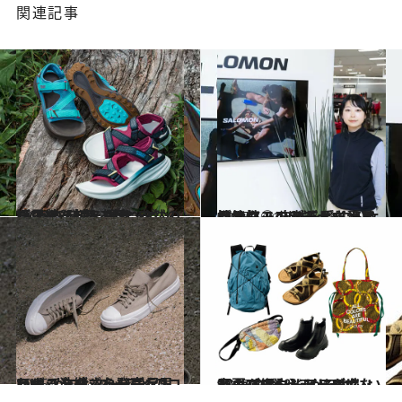
関連記事
2025.6.21
Tevaの“走れるサンダル”が新発売 街と自然の境界線を越えたランニングスタイルを提案
ライフスタイル
2025.5.31
《サロモン》デザインと機能性◎のフットウェアが人気！ 自然を愛する女性スタッフが選んだ愛用品は？
ライフスタイル
2025.7.2
MHL.がコンバースとのコラボシューズを発売 トレーニングシューズを思わせる洗練された一足
コミック ＆ エッセイ
2025.4.24
“ふかふか＆ほかほか”なリカバリーシューズは、春夏アウトドアにも必須！【アウトドアの“いいもの”50選 ～シューズ・バッグ編～】
ライフスタイル