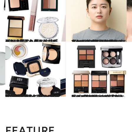
2025.7.2
【#4を読む】顔の立体感が別人級に！【ハイライト＆コントゥアリング9選】《やるとやらないのとでは雲泥の差！》
ビューティ＆ヘルス
2025.5.23
【#1を読む】その塗り方だと“古い顔”になっているかも!? M・A・C シニア アーティストに学ぶ、トレンドの“薄膜肌”を作る【ベースメイクの塗り方】
ビューティ＆ヘルス
2025.5.23
【#2を読む】【ベースメイク、厚塗りになっていない？】トレンドの“薄膜肌”を作るハイブランドの「化粧下地×クッションファンデ」5選
ビューティ＆ヘルス
2024.11.21
【デパコス】これさえあれば！ 流行に左右されないベストセラーの「定番」4色アイシャドウパレット5選＆基本の塗り方
ビューティ＆ヘルス
FEATURE