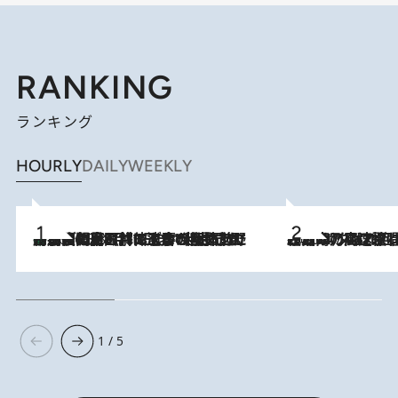
RANKING
ランキング
HOURLY
DAILY
WEEKLY
「最後に見られてよかった」上野動物園の東園パンダ舎が解体前に特別公開。8月16日まで延長されたパネル展と共に辿る“半世紀”のパンダ飼育《解体工事の図面あり》
2026.8.8
2026.8.7
「湘南乃風に憧れて」観客大盛上がりの“タオル回し”に、ラッパー顔負けの高速歌唱まで…さだまさし（74）のアグレッシブすぎる現在地
1 / 5