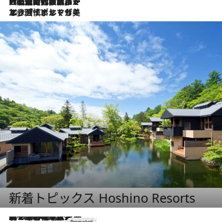
2026.7.21
大航海時代の栄華から、震災、独裁、そして革命へ。ポルトガル・首都リスボンの石畳に刻まれた「歴史の光と影」
2026.7.13
エッセイ・ヤマザキマリ「慎ましくも美しき国 ポルトガル」
新着トピックス Hoshino Resorts
2026.8.7
【トンボの足水浴】ヒノキの香りに包まれて涼感マックス！約13℃の湧水かけ流しを避暑地「星野温泉 トンボの湯」で体験