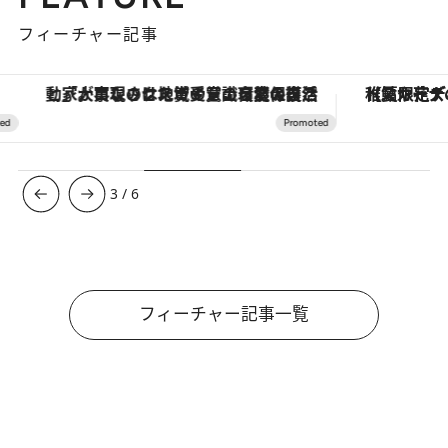
フィーチャー記事
「大事なのは地域の意識を変えること」。ロレックス賞受賞の自然保護活動家が実現させたナイジェリアの自然環境の復活
【夏限定ディナーコース】旬を迎
3
/
6
フィーチャー記事一覧