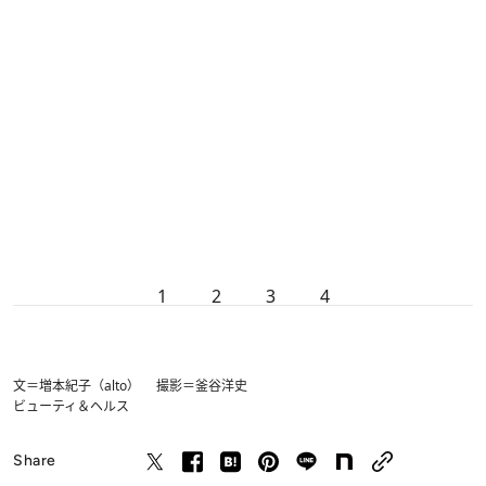
1
2
3
4
文＝増本紀子（alto） 撮影＝釜谷洋史
ビューティ＆ヘルス
Share