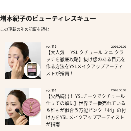
増本紀子のビューティレスキュー
この連載の別の記事を読む
vol.115
2026.06.09
【大人気！ YSL クチュール ミニ クラ
ッチを徹底攻略】抜け感のある目元を
作る方法をYSLメイクアップアーティ
ストが指南！
vol.114
2026.06.09
【欠品続出！ YSLチークでクチュール
仕立ての頬に】世界で一番売れている
＆誰もが似合う万能ピンク「44」の付
け方をYSL メイクアップアーティスト
が指南