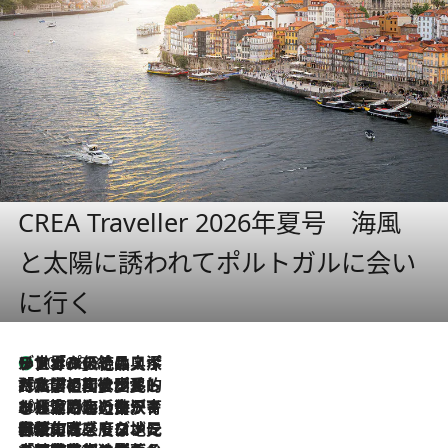
CREA Traveller 2026年夏号 海風
と太陽に誘われてポルトガルに会い
に行く
リスボンの絶品スイーツ「パステル・デ・ナタ」とは？ポルトガル伝統の奥深い世界へ
2026.8.8
2026.7.27
「私の祖国はポルトガル語です」国民的詩人フェルナンド・ペソアと、彼が愛した文学の街を歩く
2026.7.26
ポルトガル近海が育む極上の海の幸。キリリと冷えた白ワインと愉しむ、シーフード専門店の贅沢
2026.7.22
伝統の味をモダンに昇華。高感度な地元客が集う、リスボンの最旬ガストロノミー