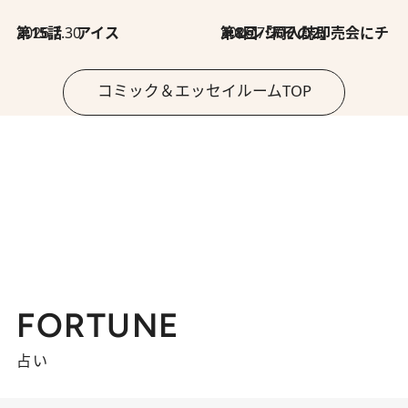
2026.7.30
第15話 アイス
2026.7.30
第8回「同人誌即売会にチャレンジ その2」
コミック＆エッセイルームTOP
FORTUNE
占い