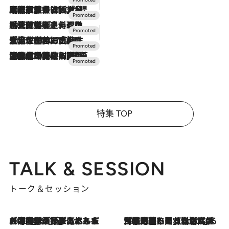
2026.7.31
【ホテル帰省】という選択肢をOMOが提案。家族とほどよい距離を保つには「昼は実家、夜は気兼ねなくホテルで！」
2026.7.24
【夏限定ディナーコース】旬を迎える稚鮎や花ズッキーニなどをイタリア・トスカーナの郷土料理の手法で満喫！
2026.7.17
「土佐和ハーブかき氷」がOMO7高知に登場！生姜、山椒、大葉など目にも舌にも涼を呼ぶ郷土の味
2026.7.10
NEW OPEN！【界 草津】名湯の地に誕生。趣の異なる2種の温泉と上州ならではの会席・蕎麦割烹など美食を味わう究極の癒やし旅
特集 TOP
TALK & SESSION
トーク＆セッション
2026.8.3
「今後値上げがあるとすれば…」「リスクがあるのは今年の冬」エネルギー専門家が語る、ホルムズ海峡封鎖が家庭にもたらす“ある心配”
2026.8.3
「住宅建てられない…」「サーチャージ料の高値が続いている」ホルムズ海峡封鎖による影響はいつまで続く？《エネルギー専門家に聞く“どうなる日本の暮らし”》