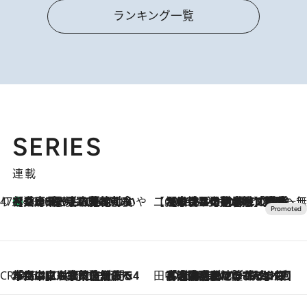
ランキング一覧
SERIES
連載
47都道府県の手みやげ ひんやりスイーツで夏を満喫
【兵庫県】この夏絶対食べたい 冷やしておいしいおやつ3選 淡路島の恵みをジェラートに集約
2026.8.8
【CREA×星野リゾート】唯一無二。癒しと発見が待つ場所へ
2026.8.7
【トンボの足水浴】ヒノキの香りに包まれて涼感マックス！約13℃の湧水かけ流しを避暑地「星野温泉 トンボの湯」で体験
CREA'S CHOICE
2026.8.7
「立川にも歌舞伎があるんだよ」 片岡仁左衛門・市川中車ら豪華座組みで4年目の立川立飛歌舞伎へ
田中稲の勝手に再ブーム
2026.8.7
「湘南乃風に憧れて」観客大盛上がりの“タオル回し”に、ラッパー顔負けの高速歌唱まで…さだまさし（74）のアグレッシブすぎる現在地