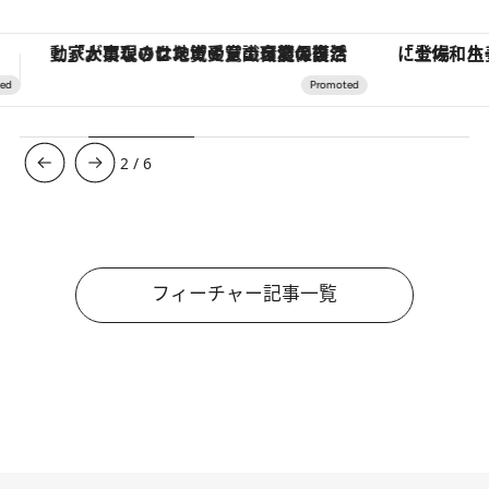
「土佐和ハーブかき氷」がOMO7高知に登場！生姜、山椒、大葉など目にも舌にも涼を呼ぶ郷土の味
【夏限定ディナーコース】旬を迎
3
/
6
フィーチャー記事一覧