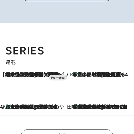
SERIES
連載
【CREA×星野リゾート】唯一無二。癒しと発見が待つ場所へ
【トンボの足水浴】ヒノキの香りに包まれて涼感マックス！約13℃の湧水かけ流しを避暑地「星野温泉 トンボの湯」で体験
2 Hours Ago
CREA'S CHOICE
「立川にも歌舞伎があるんだよ」 片岡仁左衛門・市川中車ら豪華座組みで4年目の立川立飛歌舞伎へ
4 Hours Ago
47都道府県の手みやげ ひんやりスイーツで夏を満喫
【京都府】この夏絶対食べたい 冷やしておいしいおやつ3選 ひと口目から心を掴む新緑のテリーヌ
4 Hours Ago
田中稲の勝手に再ブーム
「湘南乃風に憧れて」観客大盛上がりの“タオル回し”に、ラッパー顔負けの高速歌唱まで…さだまさし（74）のアグレッシブすぎる現在地
9 Hours Ago