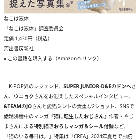
ねこは液体
「ねこは液体」調査委員会
定価 1,430円（税込）
河出書房新社
»
この書籍を購入する（Amazonへリンク）
K-POP界のレジェンド、
SUPER JUNIOR-D&E
の
ドンヘ
さ
ん、
ウニョク
さんをお迎えしたスペシャルインタビュ―、
&TEAM
の
JO
さんと愛猫ミントの貴重な2ショット、SNSで
話題沸騰中のマンガ
『猫に転生したおじさん』
作者・やじ
まさんによる
特別描きおろしマンガ＆シール付録
など、
「猫のいる毎日は。」特集は
「CREA」2024年夏号
でお読