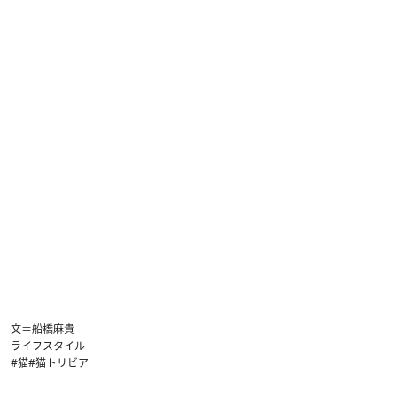
文＝船橋麻貴
ライフスタイル
#猫
#猫トリビア