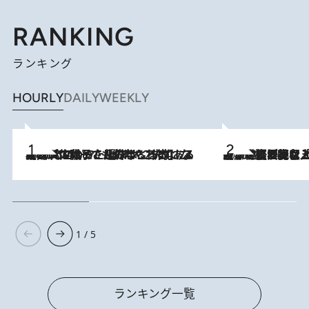
RANKING
ランキング
HOURLY
DAILY
WEEKLY
2026.8.5
【阿川佐和子さんの年とる力】なぜ70代で始めた趣味は“こんなに楽しい”のか？ ピアノ、俳句…スランプに陥っても続けられる“ある秘訣”とは
2026.8.5
【なぜ吉沢亮は「気配を消せる」のか？】興行収入208億の『国宝』を経て挑むミュージカル『ディア・エヴァン・ハンセン』。トップ俳優が舞台上でさらけ出した“孤独”とは
1 / 5
ランキング一覧