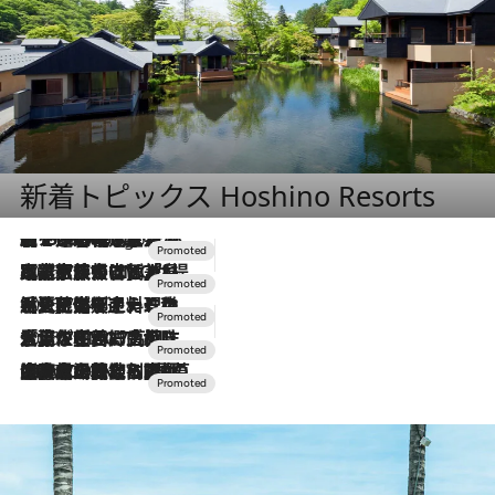
新着トピックス Hoshino Resorts
【トンボの足水浴】ヒノキの香りに包まれて涼感マックス！約13℃の湧水かけ流しを避暑地「星野温泉 トンボの湯」で体験
2 Hours Ago
2026.7.31
【ホテル帰省】という選択肢をOMOが提案。家族とほどよい距離を保つには「昼は実家、夜は気兼ねなくホテルで！」
2026.7.24
【夏限定ディナーコース】旬を迎える稚鮎や花ズッキーニなどをイタリア・トスカーナの郷土料理の手法で満喫！
2026.7.17
「土佐和ハーブかき氷」がOMO7高知に登場！生姜、山椒、大葉など目にも舌にも涼を呼ぶ郷土の味
2026.7.10
NEW OPEN！【界 草津】名湯の地に誕生。趣の異なる2種の温泉と上州ならではの会席・蕎麦割烹など美食を味わう究極の癒やし旅