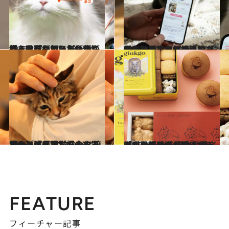
2025.1.3
猫をほぐしているはずが、なぜか飼い主が癒される!? 獣医師＆鍼灸師が教える「ねこほぐし」で、愛猫もあなたも元気に！
ライフスタイル
2025.1.23
【やっぱり猫が好きすぎる！】愛猫の健康はAIで守る時代！いま注目の「3種の神器」とは？［猫を愛したくなる26のトリビア］
ライフスタイル
2025.1.23
【やっぱり猫が好きすぎる！】「保護猫の命の温もりを体感して」まるで猫カフェ？ ネコのバス譲渡会［猫を愛したくなる26のトリビア］
ライフスタイル
2025.1.24
【やっぱり猫が好きすぎる！】美味＆かわいい「猫のお菓子」11選 スイーツなかのが愛を込めて厳選 まんまる猫のお饅頭、黒猫チョコ…
グルメ
FEATURE
フィーチャー記事