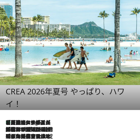
CREA 2026年夏号 やっぱり、ハワ
イ！
【厳選旅コスメ】「多機能アイテムがメイン！」旅好き美容エディターが選んだ夏旅ベストコスメを発表【Mサイズジップ】
4 Hours Ago
2026.8.6
「荷物が増えるほど旅ストレスは増す」美容ジャーナリストがたどり着いた最終結論。“化粧品を劇的に減らす”感動の凝縮美容とは
2026.8.6
「旅先には金髪ウィッグを持参」日本と同じメイクでは損してる!? 美容ジャーナリストが提案する“掟破りの旅美容”とは