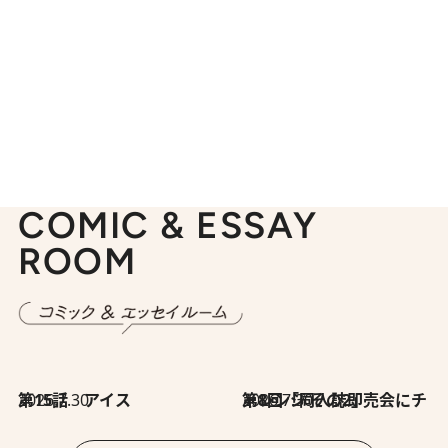
COMIC & ESSAY
ROOM
2026.7.30
第15話 アイス
2026.7.30
第8回「同人誌即売会にチャレンジ その2」