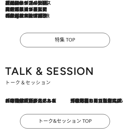
2026.8.6
【厳選旅コスメ】「身軽さ＆UV対策重視！」ヘアアーティストshucoが選んだ夏旅ベストコスメを発表【Mサイズジップ】
2026.8.5
【厳選旅コスメ】国内をあちこち移動する河井菜摘が選んだ夏旅ベストコスメ発表！「リラックスアイテムはマスト」【Mサイズジップ】
2026.8.4
【厳選旅コスメ】「紫外線＆乾燥対策しながらメイク感も！」ヘア＆メイクGeorgeが選んだ夏旅ベストコスメを発表！【Mサイズジップ】
特集 TOP
TALK & SESSION
トーク＆セッション
2026.8.3
「今後値上げがあるとすれば…」「リスクがあるのは今年の冬」エネルギー専門家が語る、ホルムズ海峡封鎖が家庭にもたらす“ある心配”
2026.8.3
「住宅建てられない…」「サーチャージ料の高値が続いている」ホルムズ海峡封鎖による影響はいつまで続く？《エネルギー専門家に聞く“どうなる日本の暮らし”》
トーク&セッション TOP