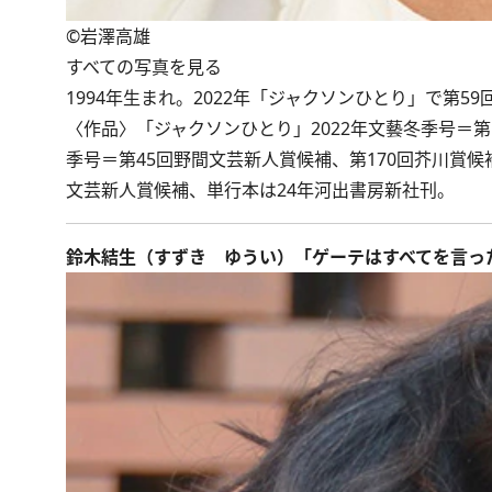
©岩澤高雄
すべての写真を見る
1994年生まれ。2022年「ジャクソンひとり」で第5
〈作品〉「ジャクソンひとり」2022年文藝冬季号＝第
季号＝第45回野間文芸新人賞候補、第170回芥川賞候補
文芸新人賞候補、単行本は24年河出書房新社刊。
鈴木結生（すずき ゆうい）「ゲーテはすべてを言っ