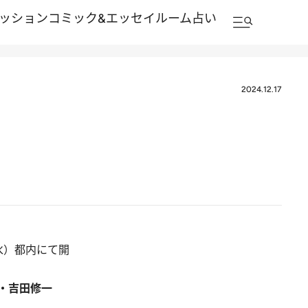
ッション
コミック&エッセイルーム
占い
2024.12.17
水）都内にて開
・吉田修一