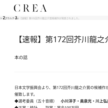
トップ
カルチャー
【速報】第172回芥川龍之介賞候補作が発表されました。
【速報】第172回芥川龍
本の話
日本文学振興会より、第172回芥川龍之介賞の候補作が
催致します。
◆選考委員（五十音順）
小川洋子・奥泉光・川上弘
◆正賞：時計 副賞：賞金100万円