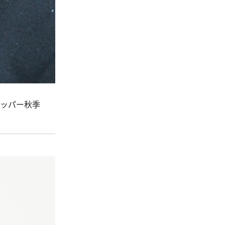
。
リッパー秋季