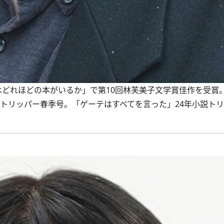
にはどれほどの本がいるか」で第10回林芙美子文学賞佳作を受賞
説トリッパー春季号。「ゲーテはすべてを言った」24年小説ト