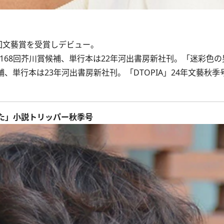
9回文藝賞を受賞しデビュー。
168回芥川賞候補、単行本は22年河出書房新社刊。「迷彩色の
、単行本は23年河出書房新社刊。「DTOPIA」24年文藝秋季
た」小説トリッパー秋季号