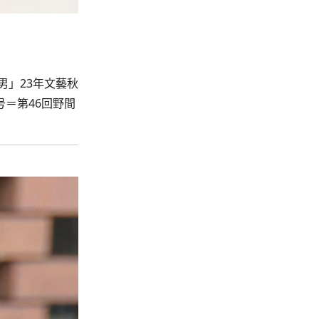
男」23年文藝秋
号＝第46回野間