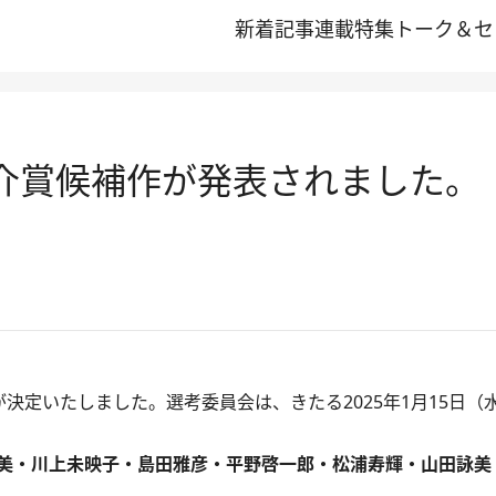
新着記事
連載
特集
トーク＆セ
之介賞候補作が発表されました。
決定いたしました。選考委員会は、きたる2025年1月15日（
美・川上未映子・島田雅彦・平野啓一郎・松浦寿輝・山田詠美