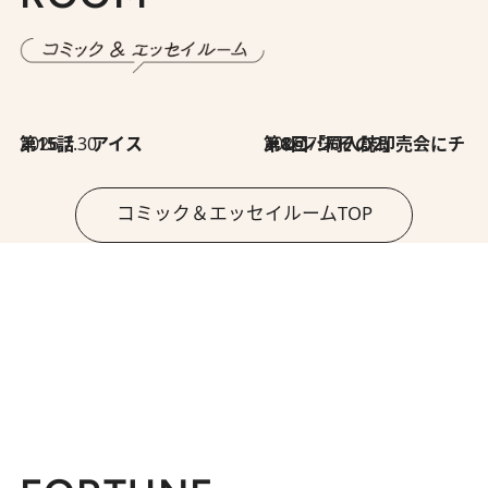
2026.7.30
第15話 アイス
2026.7.30
第8回「同人誌即売会にチャレンジ その2」
コミック＆エッセイルームTOP