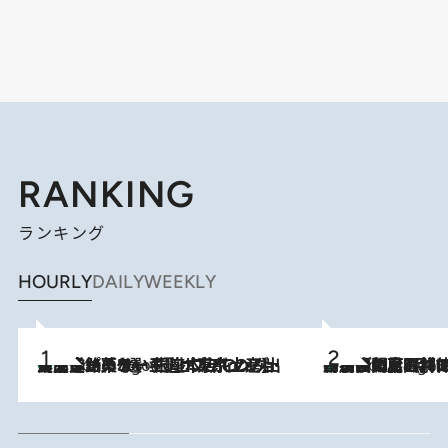
RANKING
ランキング
HOURLY
DAILY
WEEKLY
【間違いのない王道・東京土産】資生堂パーラー 銀座本店でのみ出会える銘菓5選《極上プディング・濃厚チーズケーキ・ボンボンショコラほか》
7 Hours Ago
「最後に見られてよかった」上野動物園の東園パンダ舎が解体前に特別公開。8月16日まで延長されたパネル展と共に辿る“半世紀”のパンダ飼育《解体工事の図面あり》
7 Hours Ago