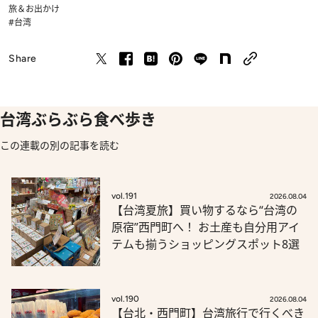
旅＆お出かけ
#台湾
Share
台湾ぶらぶら食べ歩き
この連載の別の記事を読む
vol.191
2026.08.04
【台湾夏旅】買い物するなら“台湾の
原宿”西門町へ！ お土産も自分用アイ
テムも揃うショッピングスポット8選
vol.190
2026.08.04
【台北・西門町】台湾旅行で行くべき