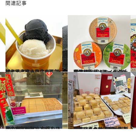
関連記事
2024.10.1
【台湾スイーツ店3選】おいしい店は小路にあり!? 知る人ぞ知る台北の人気スイーツ店
旅＆お出かけ
2024.9.1
台湾旅行前にチェック！ 現地コーディネーターが厳選 人と差がつく台湾土産店4選
旅＆お出かけ
2024.8.1
お土産にもおすすめ！ ロケの人気おやつ 台湾カステラ3都市巡り
旅＆お出かけ
2024.7.1
ニューウェーブ系が見逃せない！ お土産に人気の台湾スイーツ パイナップルケーキのお店4選
旅＆お出かけ