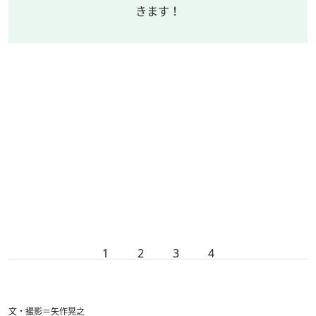
きます！
1
2
3
4
文・撮影＝矢作晃之