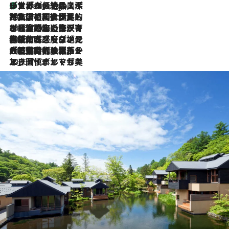
リスボンの絶品スイーツ「パステル・デ・ナタ」とは？ポルトガル伝統の奥深い世界へ
7 Hours Ago
2026.7.27
「私の祖国はポルトガル語です」国民的詩人フェルナンド・ペソアと、彼が愛した文学の街を歩く
2026.7.26
ポルトガル近海が育む極上の海の幸。キリリと冷えた白ワインと愉しむ、シーフード専門店の贅沢
2026.7.22
伝統の味をモダンに昇華。高感度な地元客が集う、リスボンの最旬ガストロノミー
2026.7.21
大航海時代の栄華から、震災、独裁、そして革命へ。ポルトガル・首都リスボンの石畳に刻まれた「歴史の光と影」
2026.7.13
エッセイ・ヤマザキマリ「慎ましくも美しき国 ポルトガル」