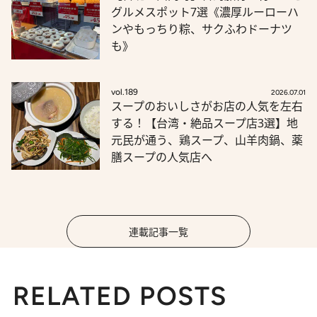
グルメスポット7選《濃厚ルーローハ
ンやもっちり粽、サクふわドーナツ
も》
vol.189
2026.07.01
スープのおいしさがお店の人気を左右
する！【台湾・絶品スープ店3選】地
元民が通う、鶏スープ、山羊肉鍋、薬
膳スープの人気店へ
連載記事一覧
RELATED POSTS