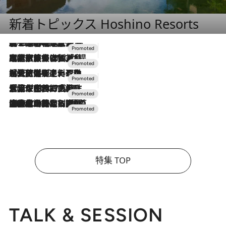
新着トピックス Hoshino Resorts
2026.8.7
【トンボの足水浴】ヒノキの香りに包まれて涼感マックス！約13℃の湧水かけ流しを避暑地「星野温泉 トンボの湯」で体験
2026.7.31
【ホテル帰省】という選択肢をOMOが提案。家族とほどよい距離を保つには「昼は実家、夜は気兼ねなくホテルで！」
2026.7.24
【夏限定ディナーコース】旬を迎える稚鮎や花ズッキーニなどをイタリア・トスカーナの郷土料理の手法で満喫！
2026.7.17
「土佐和ハーブかき氷」がOMO7高知に登場！生姜、山椒、大葉など目にも舌にも涼を呼ぶ郷土の味
2026.7.10
NEW OPEN！【界 草津】名湯の地に誕生。趣の異なる2種の温泉と上州ならではの会席・蕎麦割烹など美食を味わう究極の癒やし旅
特集 TOP
TALK & SESSION