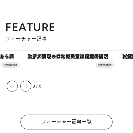
FEATURE
フィーチャー記事
「大事なのは地域の意識を変えること」。ロレックス賞受賞の自然保護活動家が実現させたナイジェリアの自然環境の復活
【夏限定ディナーコース】旬を迎
3
/
6
フィーチャー記事一覧