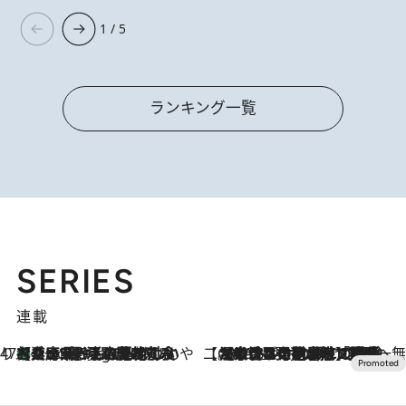
1 / 5
ランキング一覧
SERIES
連載
47都道府県の手みやげ ひんやりスイーツで夏を満喫
【兵庫県】この夏絶対食べたい 冷やしておいしいおやつ3選 淡路島の恵みをジェラートに集約
7 Hours Ago
【CREA×星野リゾート】唯一無二。癒しと発見が待つ場所へ
2026.8.7
【トンボの足水浴】ヒノキの香りに包まれて涼感マックス！約13℃の湧水かけ流しを避暑地「星野温泉 トンボの湯」で体験