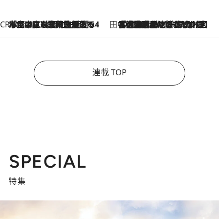
CREA'S CHOICE
2026.8.7
「立川にも歌舞伎があるんだよ」 片岡仁左衛門・市川中車ら豪華座組みで4年目の立川立飛歌舞伎へ
田中稲の勝手に再ブーム
2026.8.7
「湘南乃風に憧れて」観客大盛上がりの“タオル回し”に、ラッパー顔負けの高速歌唱まで…さだまさし（74）のアグレッシブすぎる現在地
連載 TOP
SPECIAL
特集