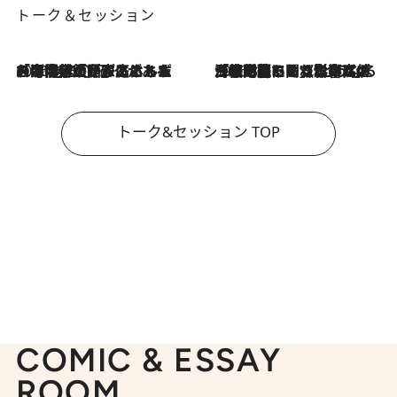
トーク＆セッション
2026.8.3
「今後値上げがあるとすれば…」「リスクがあるのは今年の冬」エネルギー専門家が語る、ホルムズ海峡封鎖が家庭にもたらす“ある心配”
2026.8.3
「住宅建てられない…」「サーチャージ料の高値が続いている」ホルムズ海峡封鎖による影響はいつまで続く？《エネルギー専門家に聞く“どうなる日本の暮らし”》
トーク&セッション TOP
COMIC & ESSAY
ROOM