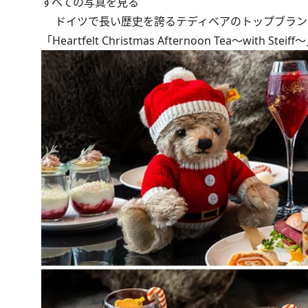
すべての写真を見る
ドイツで長い歴史を誇るテディベアのトップブラン
「Heartfelt Christmas Afternoon Tea～w