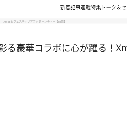
新着記事
連載
特集
トーク＆セ
！Xmas＆フェスティブアフタヌーンティー【前篇】
彩る豪華コラボに心が躍る！Xm