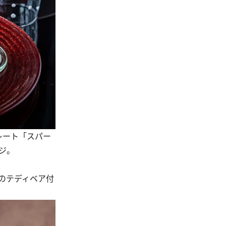
レート「スパー
ジ。
のテディベア付