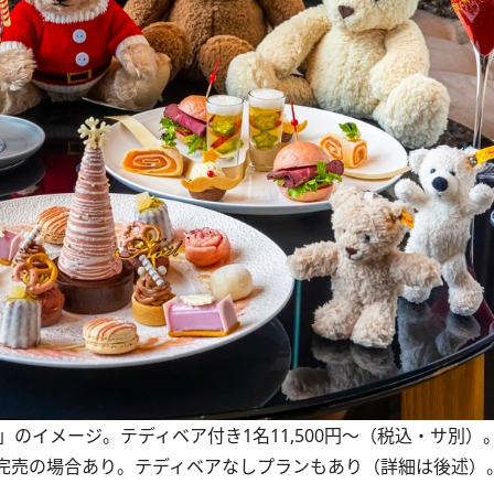
with Steiff～」のイメージ。テディベア付き1名11,500円～（税込・サ
や完売の場合あり。テディベアなしプランもあり（詳細は後述）