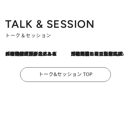
TALK & SESSION
トーク＆セッション
2026.8.3
「今後値上げがあるとすれば…」「リスクがあるのは今年の冬」エネルギー専門家が語る、ホルムズ海峡封鎖が家庭にもたらす“ある心配”
2026.8.3
「住宅建てられない…」「サーチャージ料の高値が続いている」ホルムズ海峡封鎖による影響はいつまで続く？《エネルギー専門家に聞く“どうなる日本の暮らし”》
トーク&セッション TOP