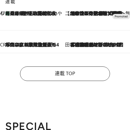
連載
47都道府県の手みやげ ひんやりスイーツで夏を満喫
【兵庫県】この夏絶対食べたい 冷やしておいしいおやつ3選 淡路島の恵みをジェラートに集約
2026.8.8
【CREA×星野リゾート】唯一無二。癒しと発見が待つ場所へ
2026.8.7
【トンボの足水浴】ヒノキの香りに包まれて涼感マックス！約13℃の湧水かけ流しを避暑地「星野温泉 トンボの湯」で体験
CREA'S CHOICE
2026.8.7
「立川にも歌舞伎があるんだよ」 片岡仁左衛門・市川中車ら豪華座組みで4年目の立川立飛歌舞伎へ
田中稲の勝手に再ブーム
2026.8.7
「湘南乃風に憧れて」観客大盛上がりの“タオル回し”に、ラッパー顔負けの高速歌唱まで…さだまさし（74）のアグレッシブすぎる現在地
連載 TOP
SPECIAL