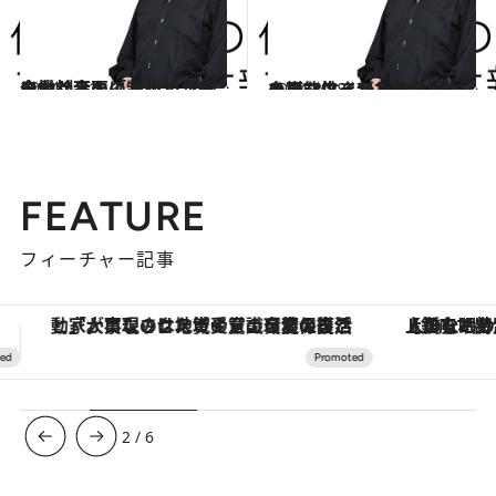
2014.4.11
企業社会の「制服」、スーツが不要に？ 21世紀に働く大人のドレスコード
ライフスタイル
2014.3.28
多様な生きかたのひとつの可能性 新しい主婦、ハウスワイフ2.0とは
ライフスタイル
FEATURE
フィーチャー記事
【銀座で出合う最旬美容】美髪ケアや上質な眠り…セルフケアのアップデートから、特別な名入れギフトまで。大人のための「ReFa GINZA」クルーズ
3
/
6