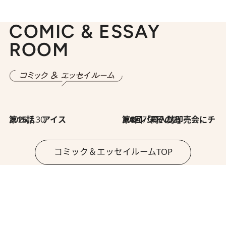
COMIC & ESSAY
ROOM
2026.7.30
第15話 アイス
2026.7.30
第8回「同人誌即売会にチャレンジ その2」
コミック＆エッセイルームTOP