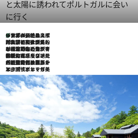
と太陽に誘われてポルトガルに会い
に行く
リスボンの絶品スイーツ「パステル・デ・ナタ」とは？ポルトガル伝統の奥深い世界へ
2026.8.8
2026.7.27
「私の祖国はポルトガル語です」国民的詩人フェルナンド・ペソアと、彼が愛した文学の街を歩く
2026.7.26
ポルトガル近海が育む極上の海の幸。キリリと冷えた白ワインと愉しむ、シーフード専門店の贅沢
2026.7.22
伝統の味をモダンに昇華。高感度な地元客が集う、リスボンの最旬ガストロノミー
2026.7.21
大航海時代の栄華から、震災、独裁、そして革命へ。ポルトガル・首都リスボンの石畳に刻まれた「歴史の光と影」
2026.7.13
エッセイ・ヤマザキマリ「慎ましくも美しき国 ポルトガル」