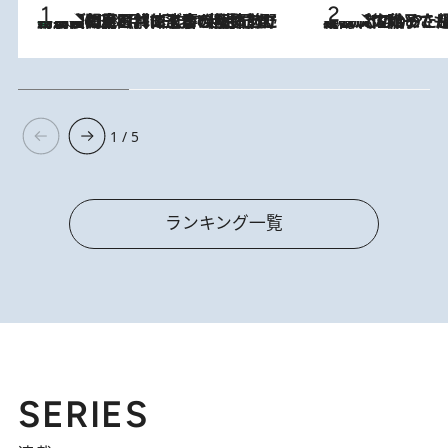
「最後に見られてよかった」上野動物園の東園パンダ舎が解体前に特別公開。8月16日まで延長されたパネル展と共に辿る“半世紀”のパンダ飼育《解体工事の図面あり》
2026.8.8
2026.8.5
【阿川佐和子さんの年とる力】なぜ70代で始めた趣味は“こんなに楽しい”のか？ ピアノ、俳句…スランプに陥っても続けられる“ある秘訣”とは
1 / 5
ランキング一覧
SERIES