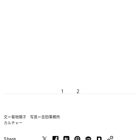
1
2
文＝菊地陽子 写真＝吉田事務所
カルチャー
Share