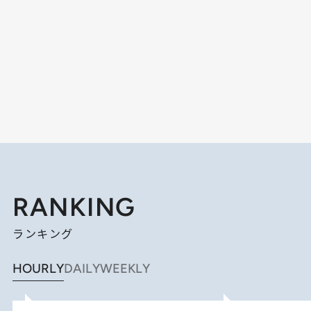
RANKING
ランキング
HOURLY
DAILY
WEEKLY