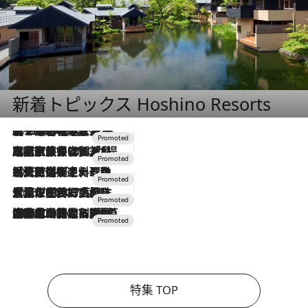
新着トピックス Hoshino Resorts
2026.8.7
【トンボの足水浴】ヒノキの香りに包まれて涼感マックス！約13℃の湧水かけ流しを避暑地「星野温泉 トンボの湯」で体験
2026.7.31
【ホテル帰省】という選択肢をOMOが提案。家族とほどよい距離を保つには「昼は実家、夜は気兼ねなくホテルで！」
2026.7.24
【夏限定ディナーコース】旬を迎える稚鮎や花ズッキーニなどをイタリア・トスカーナの郷土料理の手法で満喫！
2026.7.17
「土佐和ハーブかき氷」がOMO7高知に登場！生姜、山椒、大葉など目にも舌にも涼を呼ぶ郷土の味
2026.7.10
NEW OPEN！【界 草津】名湯の地に誕生。趣の異なる2種の温泉と上州ならではの会席・蕎麦割烹など美食を味わう究極の癒やし旅
特集 TOP