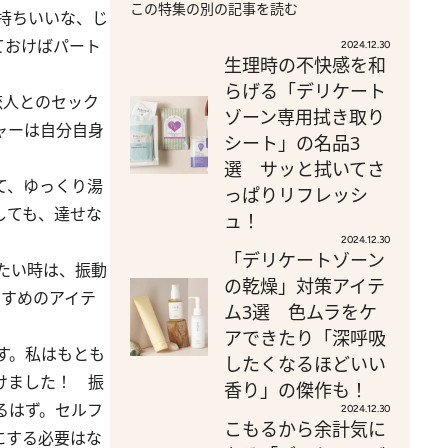
この特集の別の記事を読む
持ちいいな、じ
ておけばパート
2024.12.30
生理時の不快感を和
らげる「デリケート
恋人とのセック
ゾーン専用拭き取り
ャーは自分自身
シート」の名品3
選 サッと拭いてさ
て、ゆっくり湯
っぱりリフレッシ
しても、達せな
ュ！
2024.12.30
「デリケートゾーン
みたい時は、振動
の乾燥」対策アイテ
すすめのアイテ
ム3選 色ムラをケ
アできたり「深呼吸
です。私はもとも
したくなるほどいい
けました！ 振
香り」の傑作も！
るはず。セルフ
2024.12.30
こもるから余計気に
にする必要はな