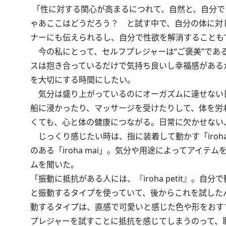
「性に対する関心が高まるにつれて、自然と、自分で
ゃあここはどうだろう？ と試す中で、自分の体に対
ナーにも伝えられるし、自分で性欲を解消することも
今の私にとって、セルフプレジャーは“ご褒美”であ
スは抱き合っているだけで気持ち良いし幸福感がある
を大切にする時間にしたい
。
気分は盛り上がっているのにオーガズムに達せない日
船に浸かったり、マッサージを受けたりして、体を労
くても、心と体の健康につながる。日常に欠かせない
じっくり感じたい時は、指に装着して動かす「iroha
のある「iroha mai」。気分や用途によってアイ
ムを聞いた。
「振動に抵抗がある人には、『iroha petit』
と振動するタイプを使っていて、後からこれを試した
動するタイプは、直感で可愛いと感じた色や形をおす
プレジャーを試すことに抵抗を感じてしまうのって、