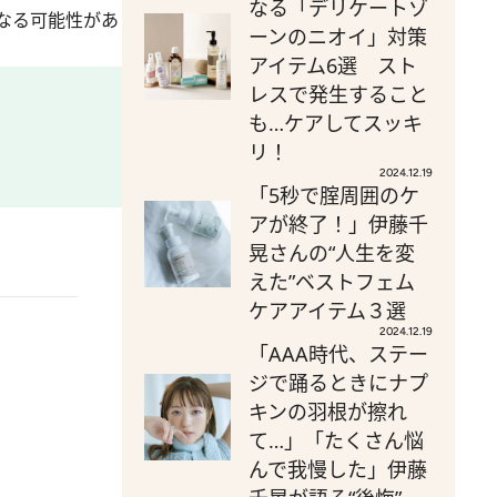
なる「デリケートゾ
なる可能性があ
ーンのニオイ」対策
アイテム6選 スト
レスで発生すること
も…ケアしてスッキ
リ！
2024.12.19
「5秒で腟周囲のケ
アが終了！」伊藤千
晃さんの“人生を変
えた”ベストフェム
ケアアイテム３選
2024.12.19
「AAA時代、ステー
ジで踊るときにナプ
キンの羽根が擦れ
て…」「たくさん悩
んで我慢した」伊藤