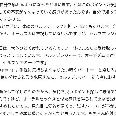
自分を触れるようになったと思います。私はこのポイントが気
しての不安がなくなっていく感覚があったんです。自分で知っ
できるので。
ると同時に、体調のセルフチェックを担う行為でもあります。
から、オーガズムは重視していないんですけど、
セルフプレジ
は、大体ひどく疲れているんですよ。体のSOSだと受け取っ
わるようにしています。セルフプレジャーは、オーガズムに達
、セルフケアの一つです」
 petit」。手軽に気持ちよくなりたい時やパートナーと楽し
テムを使い分けると言う水原さんに、セルフプレジャー初心者にお
。自分で動かして楽しむものだから、気持ち良いポイント探しに最適
んですけど、オーラルセックスと似た感覚を得られて衝撃を受
すめしたいです。見た目に愛着が湧くと、試すハードルが下が
恥ずかしさや罪悪感があるからだと思うんです。もちろん絶対