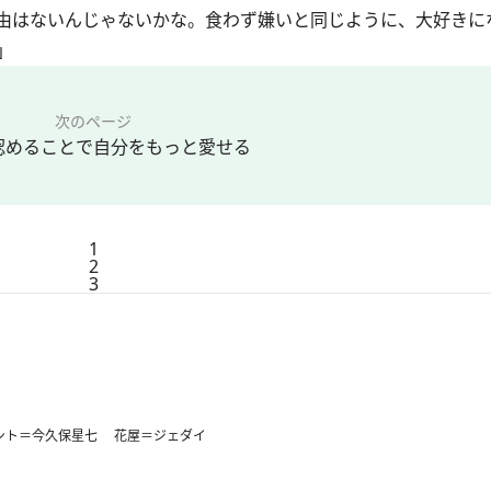
由はないんじゃないかな。食わず嫌いと同じように、大好きに
」
次のページ
認めることで自分をもっと愛せる
1
2
3
ント＝今久保星七 花屋＝ジェダイ