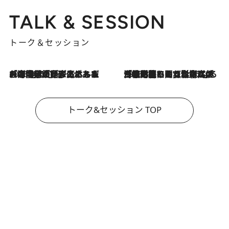
TALK & SESSION
トーク＆セッション
2026.8.3
「今後値上げがあるとすれば…」「リスクがあるのは今年の冬」エネルギー専門家が語る、ホルムズ海峡封鎖が家庭にもたらす“ある心配”
2026.8.3
「住宅建てられない…」「サーチャージ料の高値が続いている」ホルムズ海峡封鎖による影響はいつまで続く？《エネルギー専門家に聞く“どうなる日本の暮らし”》
トーク&セッション TOP