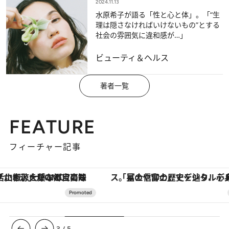
2024.11.13
水原希子が語る「性と心と体」。「“生
理は隠さなければいけないもの”とする
社会の雰囲気に違和感が…」
ビューティ＆ヘルス
著者一覧
FEATURE
フィーチャー記事
「星のや富士」でデジタルデトックス。冨士信仰の歴史を辿り、心身を調える。
【夏限定ディナーコース】旬を迎
3
/
5