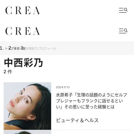
トップ
著者一覧
中西彩乃 プロフィール
中西彩乃
2
件
2024.11.13
水原希子「生理の話題のようにセルフ
プレジャーもフランクに話せるとい
い」その思いに至った経験とは
ビューティ＆ヘルス