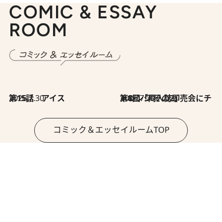
COMIC & ESSAY
ROOM
2026.7.30
第15話 アイス
2026.7.30
第8回「同人誌即売会にチャレンジ その2」
コミック＆エッセイルームTOP