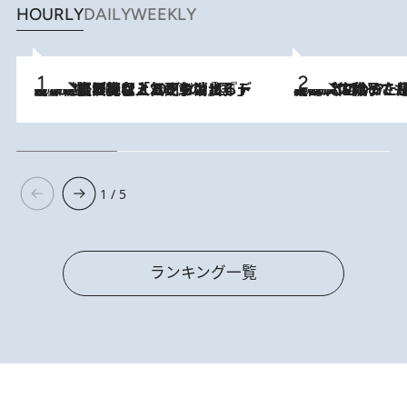
HOURLY
DAILY
WEEKLY
2026.8.5
【なぜ吉沢亮は「気配を消せる」のか？】興行収入208億の『国宝』を経て挑むミュージカル『ディア・エヴァン・ハンセン』。トップ俳優が舞台上でさらけ出した“孤独”とは
2026.8.5
【阿川佐和子さんの年とる力】なぜ70代で始めた趣味は“こんなに楽しい”のか？ ピアノ、俳句…スランプに陥っても続けられる“ある秘訣”とは
1 / 5
ランキング一覧