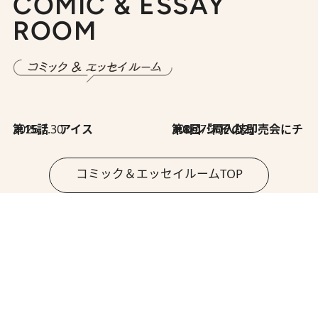
COMIC & ESSAY
ROOM
2026.7.30
第15話 アイス
2026.7.30
第8回「同人誌即売会にチャレンジ その2」
コミック＆エッセイルームTOP