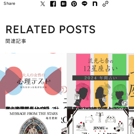
Share
RELATED POSTS
関連記事
2025.9.28
【心理テスト100本】で知る本当の自分 恋愛、仕事、人間関係…
占い
2023.12.16
【2024年の年間占い】“視える占い師”流光七奈の12星座占い
占い