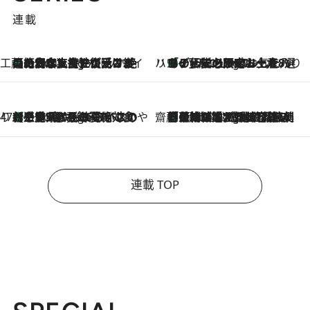
連載
工藤まやのおもてなしハワイ
【ハワイ土産】ローカルの絶大な支持で復活！ 絶品の幻クッキー《元ファンの日本人女性が受け継いだ名店》
7 Hours Ago
ハワイ賢者 リサのお気に入りリスト
あの伝説の限定トートも！ リニューアルした「ディーン＆デルーカ ハワイ」で必須のお土産8選
7 Hours Ago
47都道府県の手みやげ ひんやりスイーツで夏を満喫
【三重県】この夏絶対食べたい 冷やしておいしいおやつ3選 お餅×アイスの新感覚スイーツ
7 Hours Ago
齋藤 薫 美容脳ルネサンス
「荷物が増えるほど旅ストレスは増す」美容ジャーナリストがたどり着いた最終結論。“化粧品を劇的に減らす”感動の凝縮美容とは
7 Hours Ago
連載 TOP