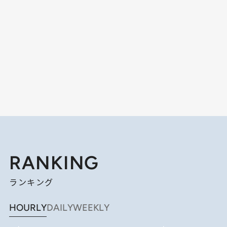
RANKING
ランキング
HOURLY
DAILY
WEEKLY