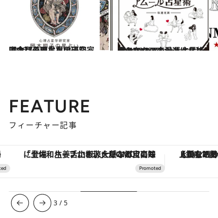
2026.7.31
【今月のあなたの運勢は？】心理占星学研究家 岡本翔子の星占い
占い
2024.6.15
【あなたの恋愛運は？】JINMUのアムール占星術 愛とエロスのジンムリズム
占い
FEATURE
フィーチャー記事
「土佐和ハーブかき氷」がOMO7高知に登場！生姜、山椒、大葉など目にも舌にも涼を呼ぶ郷土の味
【銀座で出合う最旬美容】美髪ケアや上質な眠
3
/
5