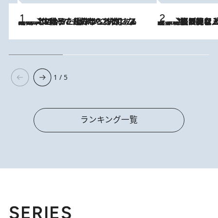
2026.8.5
【阿川佐和子さんの年とる力】なぜ70代で始めた趣味は“こんなに楽しい”のか？ ピアノ、俳句…スランプに陥っても続けられる“ある秘訣”とは
2026.8.5
【なぜ吉沢亮は「気配を消せる」のか？】興行収入208億の『国宝』を経て挑むミュージカル『ディア・エヴァン・ハンセン』。トップ俳優が舞台上でさらけ出した“孤独”とは
1 / 5
ランキング一覧
SERIES