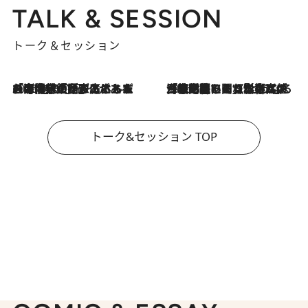
TALK & SESSION
トーク＆セッション
2026.8.3
「今後値上げがあるとすれば…」「リスクがあるのは今年の冬」エネルギー専門家が語る、ホルムズ海峡封鎖が家庭にもたらす“ある心配”
2026.8.3
「住宅建てられない…」「サーチャージ料の高値が続いている」ホルムズ海峡封鎖による影響はいつまで続く？《エネルギー専門家に聞く“どうなる日本の暮らし”》
トーク&セッション TOP