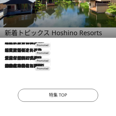
新着トピックス Hoshino Resorts
2026.7.31
【ホテル帰省】という選択肢をOMOが提案。家族とほどよい距離を保つには「昼は実家、夜は気兼ねなくホテルで！」
2026.7.24
【夏限定ディナーコース】旬を迎える稚鮎や花ズッキーニなどをイタリア・トスカーナの郷土料理の手法で満喫！
2026.7.17
「土佐和ハーブかき氷」がOMO7高知に登場！生姜、山椒、大葉など目にも舌にも涼を呼ぶ郷土の味
2026.7.10
NEW OPEN！【界 草津】名湯の地に誕生。趣の異なる2種の温泉と上州ならではの会席・蕎麦割烹など美食を味わう究極の癒やし旅
特集 TOP