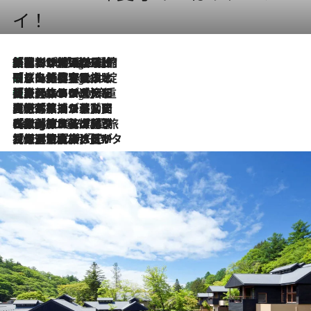
イ！
「荷物が増えるほど旅ストレスは増す」美容ジャーナリストがたどり着いた最終結論。“化粧品を劇的に減らす”感動の凝縮美容とは
7 Hours Ago
「旅先には金髪ウィッグを持参」日本と同じメイクでは損してる!? 美容ジャーナリストが提案する“掟破りの旅美容”とは
7 Hours Ago
【厳選旅コスメ】「身軽さ＆UV対策重視！」ヘアアーティストshucoが選んだ夏旅ベストコスメを発表【Mサイズジップ】
7 Hours Ago
2026.8.5
【厳選旅コスメ】国内をあちこち移動する河井菜摘が選んだ夏旅ベストコスメ発表！「リラックスアイテムはマスト」【Mサイズジップ】
2026.8.4
【厳選旅コスメ】「紫外線＆乾燥対策しながらメイク感も！」ヘア＆メイクGeorgeが選んだ夏旅ベストコスメを発表！【Mサイズジップ】
2026.8.3
【厳選旅コスメ】「保湿もタイパ重視！」“サウナ好き”タレント清水みさとが愛用する夏旅ベストコスメを発表！【Mサイズジップ】