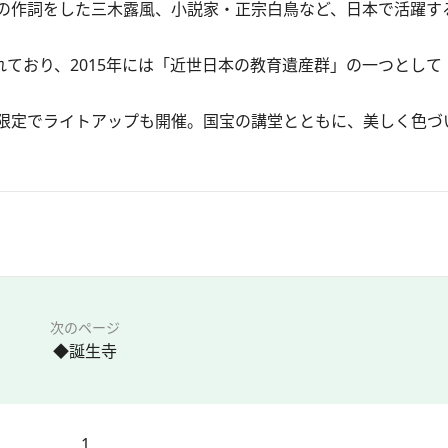
の作詞をした三木露風、小説家・正宗白鳥など、日本で活躍す
ており、2015年には「近世日本の教育遺産群」の一つとして
限定でライトアップも開催。国宝の講堂とともに、美しく色づ
次のページ
◆誕生寺
1