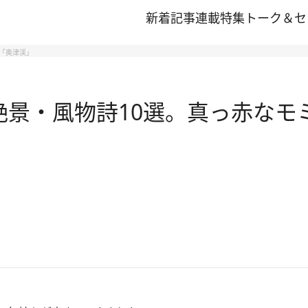
新着記事
連載
特集
トーク＆セ
巻「奥津渓」
の絶景・風物詩10選。真っ赤な