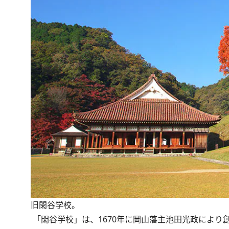
旧閑谷学校。
「閑谷学校」は、1670年に岡山藩主池田光政によ