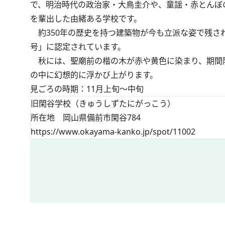
で、明治時代の政治家・大鳥圭介や、童謡・赤とんぼ
を輩出した由緒ある学校です。
約350年の歴史を持つ建築物が今も立派な姿で残され
号」に認定されています。
秋には、聖廟前の楷の木が赤や黄色に染まり、期間
の中に幻想的に浮かび上がります。
見ごろの時期：11月上旬～中旬
旧閑谷学校（きゅうしずたにがっこう）
所在地 岡山県備前市閑谷784
https://www.okayama-kanko.jp/spot/11002