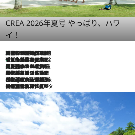
CREA 2026年夏号 やっぱり、ハワ
イ！
「荷物が増えるほど旅ストレスは増す」美容ジャーナリストがたどり着いた最終結論。“化粧品を劇的に減らす”感動の凝縮美容とは
5 Hours Ago
「旅先には金髪ウィッグを持参」日本と同じメイクでは損してる!? 美容ジャーナリストが提案する“掟破りの旅美容”とは
5 Hours Ago
【厳選旅コスメ】「身軽さ＆UV対策重視！」ヘアアーティストshucoが選んだ夏旅ベストコスメを発表【Mサイズジップ】
5 Hours Ago
2026.8.5
【厳選旅コスメ】国内をあちこち移動する河井菜摘が選んだ夏旅ベストコスメ発表！「リラックスアイテムはマスト」【Mサイズジップ】
2026.8.4
【厳選旅コスメ】「紫外線＆乾燥対策しながらメイク感も！」ヘア＆メイクGeorgeが選んだ夏旅ベストコスメを発表！【Mサイズジップ】
2026.8.3
【厳選旅コスメ】「保湿もタイパ重視！」“サウナ好き”タレント清水みさとが愛用する夏旅ベストコスメを発表！【Mサイズジップ】