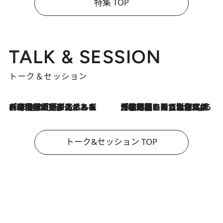
特集 TOP
TALK & SESSION
トーク＆セッション
2026.8.3
「今後値上げがあるとすれば…」「リスクがあるのは今年の冬」エネルギー専門家が語る、ホルムズ海峡封鎖が家庭にもたらす“ある心配”
2026.8.3
「住宅建てられない…」「サーチャージ料の高値が続いている」ホルムズ海峡封鎖による影響はいつまで続く？《エネルギー専門家に聞く“どうなる日本の暮らし”》
トーク&セッション TOP