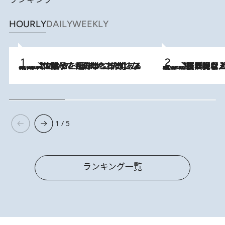
HOURLY
DAILY
WEEKLY
2026.8.5
【阿川佐和子さんの年とる力】なぜ70代で始めた趣味は“こんなに楽しい”のか？ ピアノ、俳句…スランプに陥っても続けられる“ある秘訣”とは
2026.8.5
【なぜ吉沢亮は「気配を消せる」のか？】興行収入208億の『国宝』を経て挑むミュージカル『ディア・エヴァン・ハンセン』。トップ俳優が舞台上でさらけ出した“孤独”とは
1 / 5
ランキング一覧