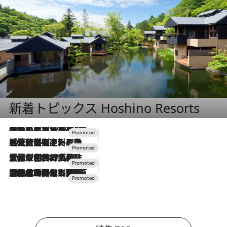
新着トピックス Hoshino Resorts
2026.7.31
【ホテル帰省】という選択肢をOMOが提案。家族とほどよい距離を保つには「昼は実家、夜は気兼ねなくホテルで！」
2026.7.24
【夏限定ディナーコース】旬を迎える稚鮎や花ズッキーニなどをイタリア・トスカーナの郷土料理の手法で満喫！
2026.7.17
「土佐和ハーブかき氷」がOMO7高知に登場！生姜、山椒、大葉など目にも舌にも涼を呼ぶ郷土の味
2026.7.10
NEW OPEN！【界 草津】名湯の地に誕生。趣の異なる2種の温泉と上州ならではの会席・蕎麦割烹など美食を味わう究極の癒やし旅