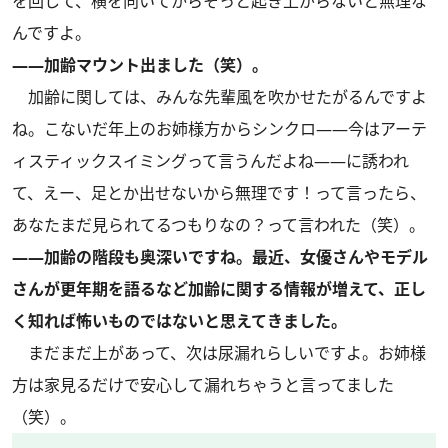
を回して、横を向いてからそっと起き上がらないと無理な
んですよ。
――加齢マウント出ました（笑）。
加齢に関しては、みんな先輩風を吹かせたがるんですよ
ね。こないだ年上のお姉様方からシンクロ――今はアーテ
ィスティックスイミングって言うんだよね――に誘われ
て、えー、足とか出せないから無理です！って言ったら、
あなたまだ見られてるつもりなの？って言われた（笑）。
――加齢の階段も奥深いですね。最近、女優さんやモデル
さんが更年期を語るなど加齢に関する情報が増えて、正し
く知れば怖いものではないと思えてきました。
まだまだ上があって、次は尿漏れらしいですよ。お姉様
方は家見るだけで安心して漏れちゃうと言ってました
（笑）。