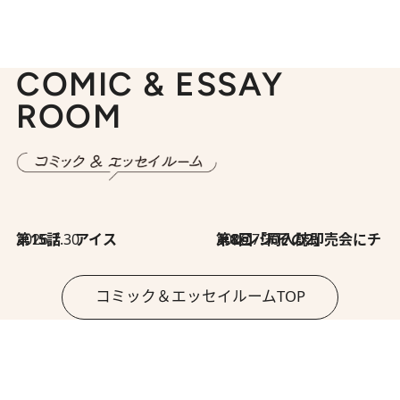
COMIC & ESSAY
ROOM
2026.7.30
第15話 アイス
2026.7.30
第8回「同人誌即売会にチャレンジ その2」
コミック＆エッセイルームTOP