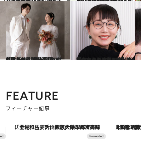
2024.8.3
【マンガ】『おんなの窓 わたし現在3K編（加齢・介護・韓国）』
カルチャー
2024.6.21
この家族を毎日観ていたい！「幸せとは 何か」のヒントが 『おいハンサム!!』に詰まっている
カルチャー
2024.6.29
「二人の人間が何十年も心身ともに 縛り合うのは無理がある？」 『1122』が問う“新しい夫婦像”
カルチャー
2024.6.8
「ヤフオクで買ったヒルに血を吸わせてます」美容オタク歴23年”の漫画家 まんきつの若返り法が凄い…
カルチャー
FEATURE
フィーチャー記事
【銀座で出合う最旬美容】美髪ケアや上質な眠り…セルフケアのアップデートから、特別な名入れギフトまで。大人のための「ReFa GINZA」クルーズ