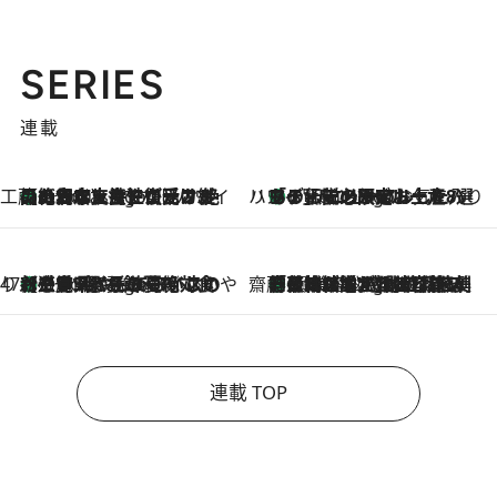
SERIES
連載
工藤まやのおもてなしハワイ
【ハワイ土産】ローカルの絶大な支持で復活！ 絶品の幻クッキー《元ファンの日本人女性が受け継いだ名店》
5 Hours Ago
ハワイ賢者 リサのお気に入りリスト
あの伝説の限定トートも！ リニューアルした「ディーン＆デルーカ ハワイ」で必須のお土産8選
5 Hours Ago
47都道府県の手みやげ ひんやりスイーツで夏を満喫
【三重県】この夏絶対食べたい 冷やしておいしいおやつ3選 お餅×アイスの新感覚スイーツ
5 Hours Ago
齋藤 薫 美容脳ルネサンス
「荷物が増えるほど旅ストレスは増す」美容ジャーナリストがたどり着いた最終結論。“化粧品を劇的に減らす”感動の凝縮美容とは
5 Hours Ago
連載 TOP