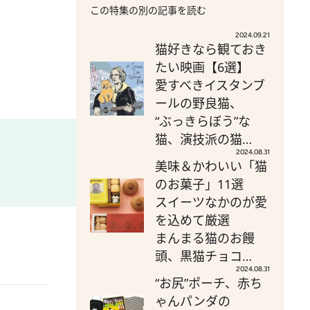
この特集の別の記事を読む
2024.09.21
猫好きなら観ておき
たい映画【6選】
愛すべきイスタンブ
ールの野良猫、
“ぶっきらぼう”な
猫、演技派の猫…
2024.08.31
美味＆かわいい「猫
のお菓子」11選
スイーツなかのが愛
を込めて厳選
まんまる猫のお饅
頭、黒猫チョコ…
2024.08.31
“お尻”ポーチ、赤ち
ゃんパンダの