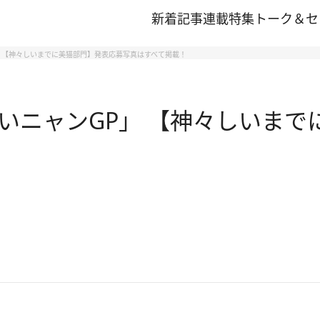
新着記事
連載
特集
トーク＆セ
 【神々しいまでに美猫部門】発表応募写真はすべて掲載！
いニャンGP」 【神々しいまで