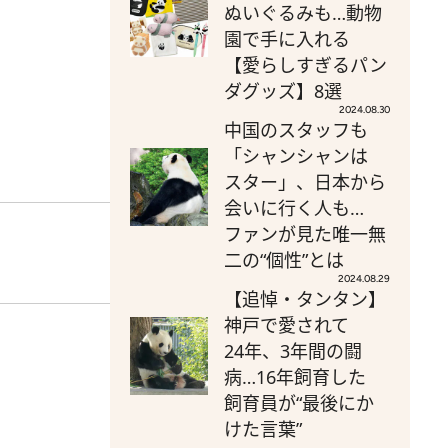
ぬいぐるみも…動物
園で手に入れる
【愛らしすぎるパン
ダグッズ】8選
2024.08.30
中国のスタッフも
「シャンシャンは
スター」、日本から
会いに行く人も…
ファンが見た唯一無
二の“個性”とは
2024.08.29
【追悼・タンタン】
神戸で愛されて
24年、3年間の闘
病…16年飼育した
飼育員が“最後にか
けた言葉”