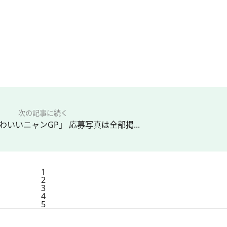
次の記事に続く
わいいニャンGP」 応募写真は全部掲...
1
2
3
4
5