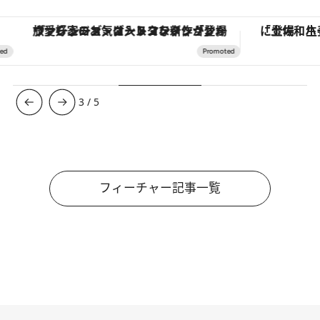
「土佐和ハーブかき氷」がOMO7高知に登場！生姜、山椒、大葉など目にも舌にも涼を呼ぶ郷土の味
【夏限定ディナーコース】旬を迎
4
/
5
フィーチャー記事一覧