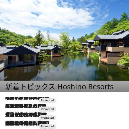
新着トピックス Hoshino Resorts
2026.7.31
【ホテル帰省】という選択肢をOMOが提案。家族とほどよい距離を保つには「昼は実家、夜は気兼ねなくホテルで！」
2026.7.24
【夏限定ディナーコース】旬を迎える稚鮎や花ズッキーニなどをイタリア・トスカーナの郷土料理の手法で満喫！
2026.7.17
「土佐和ハーブかき氷」がOMO7高知に登場！生姜、山椒、大葉など目にも舌にも涼を呼ぶ郷土の味
2026.7.10
NEW OPEN！【界 草津】名湯の地に誕生。趣の異なる2種の温泉と上州ならではの会席・蕎麦割烹など美食を味わう究極の癒やし旅