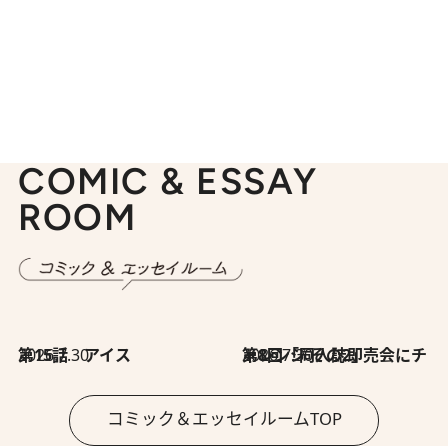
COMIC & ESSAY
ROOM
2026.7.30
第15話 アイス
2026.7.30
第8回「同人誌即売会にチャレンジ その2」
コミック＆エッセイルームTOP