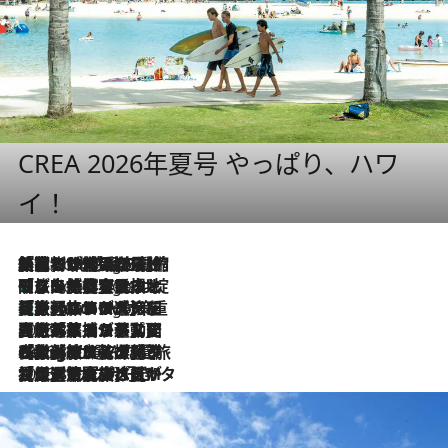
CREA 2026年夏号 やっぱり、ハワ
イ！
「荷物が増えるほど旅ストレスは増す」美容ジャーナリストがたどり着いた最終結論。“化粧品を劇的に減らす”感動の凝縮美容とは
7 Hours Ago
「旅先には金髪ウィッグを持参」日本と同じメイクでは損してる!? 美容ジャーナリストが提案する“掟破りの旅美容”とは
7 Hours Ago
【厳選旅コスメ】「身軽さ＆UV対策重視！」ヘアアーティストshucoが選んだ夏旅ベストコスメを発表【Mサイズジップ】
7 Hours Ago
2026.8.5
【厳選旅コスメ】国内をあちこち移動する河井菜摘が選んだ夏旅ベストコスメ発表！「リラックスアイテムはマスト」【Mサイズジップ】
2026.8.4
【厳選旅コスメ】「紫外線＆乾燥対策しながらメイク感も！」ヘア＆メイクGeorgeが選んだ夏旅ベストコスメを発表！【Mサイズジップ】
2026.8.3
【厳選旅コスメ】「保湿もタイパ重視！」“サウナ好き”タレント清水みさとが愛用する夏旅ベストコスメを発表！【Mサイズジップ】