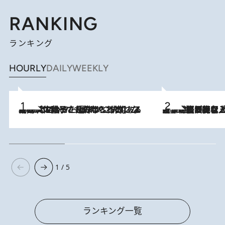
RANKING
ランキング
HOURLY
DAILY
WEEKLY
2026.8.5
【阿川佐和子さんの年とる力】なぜ70代で始めた趣味は“こんなに楽しい”のか？ ピアノ、俳句…スランプに陥っても続けられる“ある秘訣”とは
2026.8.5
【なぜ吉沢亮は「気配を消せる」のか？】興行収入208億の『国宝』を経て挑むミュージカル『ディア・エヴァン・ハンセン』。トップ俳優が舞台上でさらけ出した“孤独”とは
1 / 5
ランキング一覧