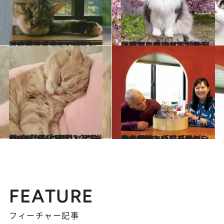
2024.6.7
【応募作品すべて掲載】 誌面連動「かわいいニャングランプリ」 いよいよ、結果発表！
ライフスタイル
2024.7.20
猫写真に癒される「かわいいニャンGP」 【神々しいまでに美猫部門】発表応募写真はすべて掲載！
ライフスタイル
2024.7.20
CREA夏号「かわいいニャンGP」 応募写真は全部掲載【もうメロメロ！ とにかくかわいい部門】発表
ライフスタイル
2024.6.7
岩合光昭と角田光代が、初の対談。「猫のかわいさの“後ろ”にあるものを写し留めたい」「猫は、使者」
カルチャー
FEATURE
フィーチャー記事