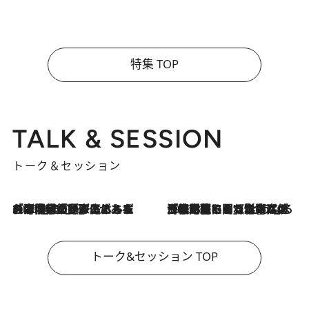
特集 TOP
TALK & SESSION
トーク＆セッション
2026.8.3
「今後値上げがあるとすれば…」「リスクがあるのは今年の冬」エネルギー専門家が語る、ホルムズ海峡封鎖が家庭にもたらす“ある心配”
2026.8.3
「住宅建てられない…」「サーチャージ料の高値が続いている」ホルムズ海峡封鎖による影響はいつまで続く？《エネルギー専門家に聞く“どうなる日本の暮らし”》
トーク&セッション TOP