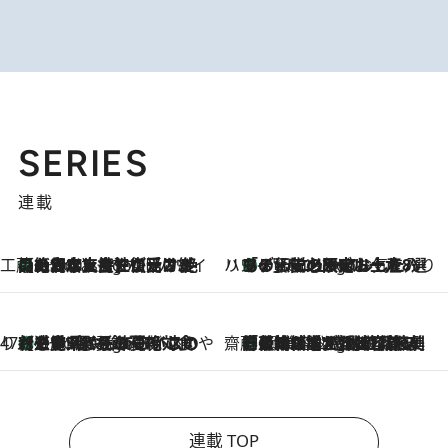
SERIES
連載
工藤まやのおもてなしハワイ
【ハワイ土産】ローカルの絶大な支持で復活！ 絶品の幻クッキー《元ファンの日本人女性が受け継いだ名店》
8 Hours Ago
ハワイ賢者 リサのお気に入りリスト
あの伝説の限定トートも！ リニューアルした「ディーン＆デルーカ ハワイ」で必須のお土産8選
8 Hours Ago
47都道府県の手みやげ ひんやりスイーツで夏を満喫
【三重県】この夏絶対食べたい 冷やしておいしいおやつ3選 お餅×アイスの新感覚スイーツ
8 Hours Ago
齋藤 薫 美容脳ルネサンス
「荷物が増えるほど旅ストレスは増す」美容ジャーナリストがたどり着いた最終結論。“化粧品を劇的に減らす”感動の凝縮美容とは
8 Hours Ago
連載 TOP