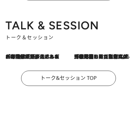
TALK & SESSION
トーク＆セッション
2026.8.3
「今後値上げがあるとすれば…」「リスクがあるのは今年の冬」エネルギー専門家が語る、ホルムズ海峡封鎖が家庭にもたらす“ある心配”
2026.8.3
「住宅建てられない…」「サーチャージ料の高値が続いている」ホルムズ海峡封鎖による影響はいつまで続く？《エネルギー専門家に聞く“どうなる日本の暮らし”》
トーク&セッション TOP