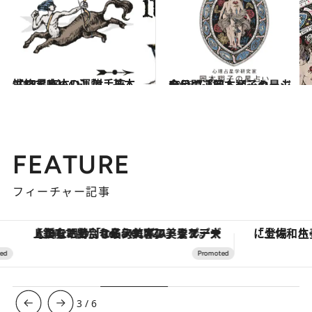
2021.12.1
【12星座占い】射手座（いて座）の運勢、基本性格まとめ
占い
2026.7.31
今月の運勢＆メッセージを公開「岡本翔子の星占い」
占い
FEATURE
フィーチャー記事
ズ
「土佐和ハーブかき氷」がOMO7高知に登場！生姜、山椒、大葉など目にも舌にも涼を呼ぶ郷土の味
4
/
6