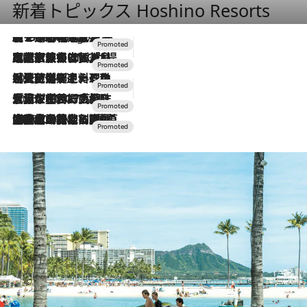
新着トピックス Hoshino Resorts
【トンボの足水浴】ヒノキの香りに包まれて涼感マックス！約13℃の湧水かけ流しを避暑地「星野温泉 トンボの湯」で体験
2 Hours Ago
2026.7.31
【ホテル帰省】という選択肢をOMOが提案。家族とほどよい距離を保つには「昼は実家、夜は気兼ねなくホテルで！」
2026.7.24
【夏限定ディナーコース】旬を迎える稚鮎や花ズッキーニなどをイタリア・トスカーナの郷土料理の手法で満喫！
2026.7.17
「土佐和ハーブかき氷」がOMO7高知に登場！生姜、山椒、大葉など目にも舌にも涼を呼ぶ郷土の味
2026.7.10
NEW OPEN！【界 草津】名湯の地に誕生。趣の異なる2種の温泉と上州ならではの会席・蕎麦割烹など美食を味わう究極の癒やし旅