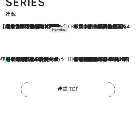
SERIES
連載
【CREA×星野リゾート】唯一無二。癒しと発見が待つ場所へ
【トンボの足水浴】ヒノキの香りに包まれて涼感マックス！約13℃の湧水かけ流しを避暑地「星野温泉 トンボの湯」で体験
2 Hours Ago
CREA'S CHOICE
「立川にも歌舞伎があるんだよ」 片岡仁左衛門・市川中車ら豪華座組みで4年目の立川立飛歌舞伎へ
4 Hours Ago
47都道府県の手みやげ ひんやりスイーツで夏を満喫
【京都府】この夏絶対食べたい 冷やしておいしいおやつ3選 ひと口目から心を掴む新緑のテリーヌ
4 Hours Ago
田中稲の勝手に再ブーム
「湘南乃風に憧れて」観客大盛上がりの“タオル回し”に、ラッパー顔負けの高速歌唱まで…さだまさし（74）のアグレッシブすぎる現在地
9 Hours Ago
連載 TOP