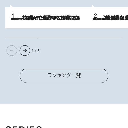
2026.8.5
【阿川佐和子さんの年とる力】なぜ70代で始めた趣味は“こんなに楽しい”のか？ ピアノ、俳句…スランプに陥っても続けられる“ある秘訣”とは
2026.8.5
【なぜ吉沢亮は「気配を消せる」のか？】興行収入208億の『国宝』を経て挑むミュージカル『ディア・エヴァン・ハンセン』。トップ俳優が舞台上でさらけ出した“孤独”とは
1 / 5
ランキング一覧