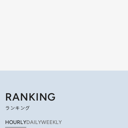
RANKING
ランキング
HOURLY
DAILY
WEEKLY