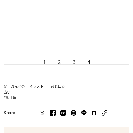
1
2
3
4
文＝流光七奈 イラスト＝田辺ヒロシ
占い
#射手座
Share