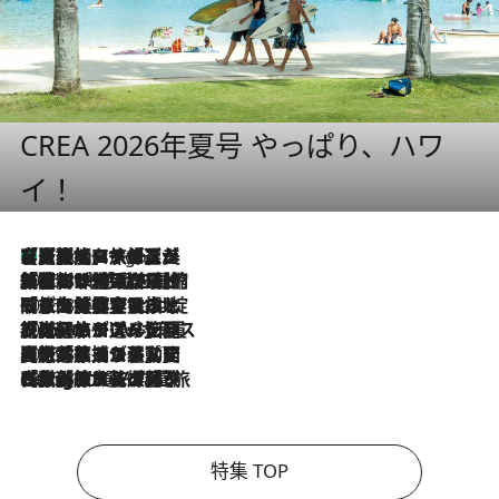
CREA 2026年夏号 やっぱり、ハワ
イ！
【厳選旅コスメ】「多機能アイテムがメイン！」旅好き美容エディターが選んだ夏旅ベストコスメを発表【Mサイズジップ】
4 Hours Ago
2026.8.6
「荷物が増えるほど旅ストレスは増す」美容ジャーナリストがたどり着いた最終結論。“化粧品を劇的に減らす”感動の凝縮美容とは
2026.8.6
「旅先には金髪ウィッグを持参」日本と同じメイクでは損してる!? 美容ジャーナリストが提案する“掟破りの旅美容”とは
2026.8.6
【厳選旅コスメ】「身軽さ＆UV対策重視！」ヘアアーティストshucoが選んだ夏旅ベストコスメを発表【Mサイズジップ】
2026.8.5
【厳選旅コスメ】国内をあちこち移動する河井菜摘が選んだ夏旅ベストコスメ発表！「リラックスアイテムはマスト」【Mサイズジップ】
2026.8.4
【厳選旅コスメ】「紫外線＆乾燥対策しながらメイク感も！」ヘア＆メイクGeorgeが選んだ夏旅ベストコスメを発表！【Mサイズジップ】
特集 TOP