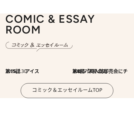
COMIC & ESSAY
ROOM
2026.7.30
第15話 アイス
2026.7.30
第8回「同人誌即売会にチャレンジ その2」
コミック＆エッセイルームTOP