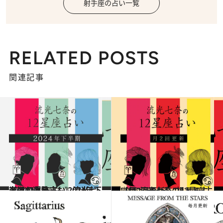
射手座の占い一覧
RELATED POSTS
関連記事
2024.7.3
《ほかの星座も》流光七奈の12星座占い 2024年下半期の運勢
占い
2026.7.29
【月2回更新】“視える占い師”流光七奈の12星座占い
占い