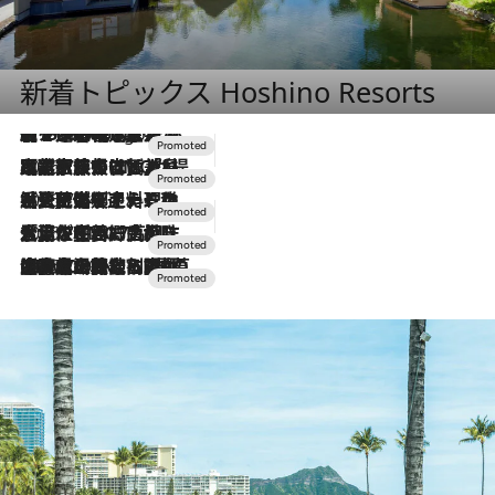
新着トピックス Hoshino Resorts
【トンボの足水浴】ヒノキの香りに包まれて涼感マックス！約13℃の湧水かけ流しを避暑地「星野温泉 トンボの湯」で体験
3 Hours Ago
2026.7.31
【ホテル帰省】という選択肢をOMOが提案。家族とほどよい距離を保つには「昼は実家、夜は気兼ねなくホテルで！」
2026.7.24
【夏限定ディナーコース】旬を迎える稚鮎や花ズッキーニなどをイタリア・トスカーナの郷土料理の手法で満喫！
2026.7.17
「土佐和ハーブかき氷」がOMO7高知に登場！生姜、山椒、大葉など目にも舌にも涼を呼ぶ郷土の味
2026.7.10
NEW OPEN！【界 草津】名湯の地に誕生。趣の異なる2種の温泉と上州ならではの会席・蕎麦割烹など美食を味わう究極の癒やし旅