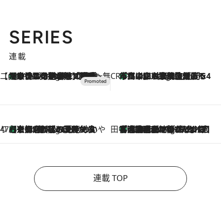
SERIES
連載
【CREA×星野リゾート】唯一無二。癒しと発見が待つ場所へ
【トンボの足水浴】ヒノキの香りに包まれて涼感マックス！約13℃の湧水かけ流しを避暑地「星野温泉 トンボの湯」で体験
3 Hours Ago
CREA'S CHOICE
「立川にも歌舞伎があるんだよ」 片岡仁左衛門・市川中車ら豪華座組みで4年目の立川立飛歌舞伎へ
5 Hours Ago
47都道府県の手みやげ ひんやりスイーツで夏を満喫
【京都府】この夏絶対食べたい 冷やしておいしいおやつ3選 ひと口目から心を掴む新緑のテリーヌ
5 Hours Ago
田中稲の勝手に再ブーム
「湘南乃風に憧れて」観客大盛上がりの“タオル回し”に、ラッパー顔負けの高速歌唱まで…さだまさし（74）のアグレッシブすぎる現在地
10 Hours Ago
連載 TOP