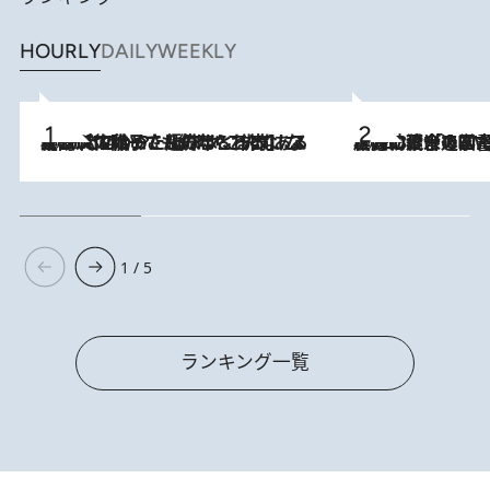
HOURLY
DAILY
WEEKLY
2026.8.5
【阿川佐和子さんの年とる力】なぜ70代で始めた趣味は“こんなに楽しい”のか？ ピアノ、俳句…スランプに陥っても続けられる“ある秘訣”とは
2026.8.3
慶應幼稚舎の図書室からテレビの世界に飛び込んだ阿川佐和子（72）、「N
1 / 5
ランキング一覧