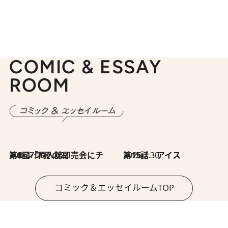
COMIC & ESSAY
ROOM
2026.7.30
第8回「同人誌即売会にチャレンジ その2」
2026.7.30
第15話 アイス
コミック＆エッセイルームTOP