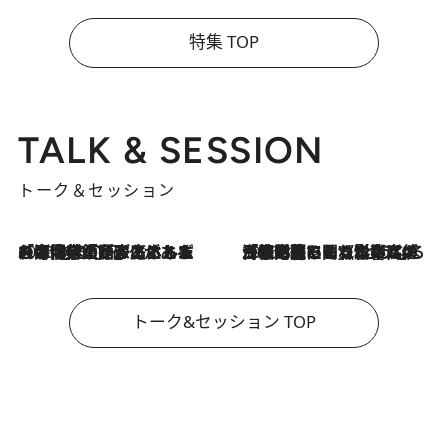
特集 TOP
TALK & SESSION
トーク＆セッション
2026.8.3
「今後値上げがあるとすれば…」「リスクがあるのは今年の冬」エネルギー専門家が語る、ホルムズ海峡封鎖が家庭にもたらす“ある心配”
2026.8.3
「住宅建てられない…」「サーチャージ料の高値が続いている」ホルムズ海峡封鎖による影響はいつまで続く？《エネルギー専門家に聞く“どうなる日本の暮らし”》
トーク&セッション TOP