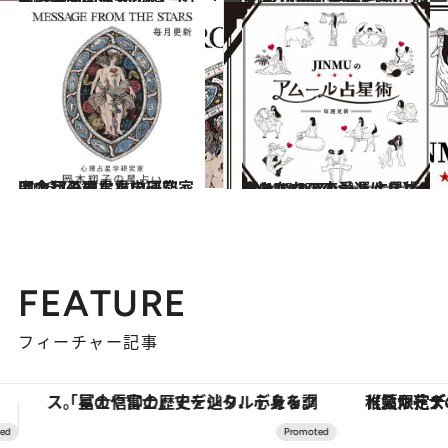
2025.9.28
【心理テスト100本】で知る本当の自分 恋愛、仕事、人間関係…
占い
2023.12.16
【2024年の年間占い】“視える占い師”流光七奈の12星座占い
占い
2026.7.31
【今月のあなたの運勢は？】心理占星学研究家 岡本翔子の星占い
占い
2024.6.15
【あなたの恋愛運は？】JINMUのアムール占星術 愛とエロスのジンムリズム
占い
FEATURE
フィーチャー記事
【夏限定ディナーコース】旬を迎える稚鮎や花ズッキーニなどをイタリア・トスカーナの郷土料理の手法で満喫！