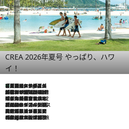
CREA 2026年夏号 やっぱり、ハワ
イ！
【厳選旅コスメ】「多機能アイテムがメイン！」旅好き美容エディターが選んだ夏旅ベストコスメを発表【Mサイズジップ】
5 Hours Ago
2026.8.6
「荷物が増えるほど旅ストレスは増す」美容ジャーナリストがたどり着いた最終結論。“化粧品を劇的に減らす”感動の凝縮美容とは
2026.8.6
「旅先には金髪ウィッグを持参」日本と同じメイクでは損してる!? 美容ジャーナリストが提案する“掟破りの旅美容”とは
2026.8.6
【厳選旅コスメ】「身軽さ＆UV対策重視！」ヘアアーティストshucoが選んだ夏旅ベストコスメを発表【Mサイズジップ】
2026.8.5
【厳選旅コスメ】国内をあちこち移動する河井菜摘が選んだ夏旅ベストコスメ発表！「リラックスアイテムはマスト」【Mサイズジップ】
2026.8.4
【厳選旅コスメ】「紫外線＆乾燥対策しながらメイク感も！」ヘア＆メイクGeorgeが選んだ夏旅ベストコスメを発表！【Mサイズジップ】