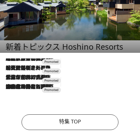
新着トピックス Hoshino Resorts
2026.7.31
【ホテル帰省】という選択肢をOMOが提案。家族とほどよい距離を保つには「昼は実家、夜は気兼ねなくホテルで！」
2026.7.24
【夏限定ディナーコース】旬を迎える稚鮎や花ズッキーニなどをイタリア・トスカーナの郷土料理の手法で満喫！
2026.7.17
「土佐和ハーブかき氷」がOMO7高知に登場！生姜、山椒、大葉など目にも舌にも涼を呼ぶ郷土の味
2026.7.10
NEW OPEN！【界 草津】名湯の地に誕生。趣の異なる2種の温泉と上州ならではの会席・蕎麦割烹など美食を味わう究極の癒やし旅
特集 TOP