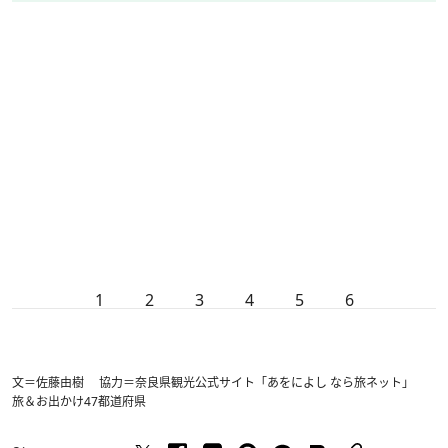
1
2
3
4
5
6
文＝佐藤由樹 協力＝奈良県観光公式サイト「あをによし なら旅ネット」
旅＆お出かけ
47都道府県