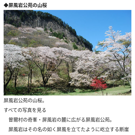
◆屏風岩公苑の山桜
屏風岩公苑の山桜。
すべての写真を見る
曽爾村の奇峯・屏風岩の麓に広がる屏風岩公苑。
屏風岩はその名の如く屏風を立てたように屹立する断崖