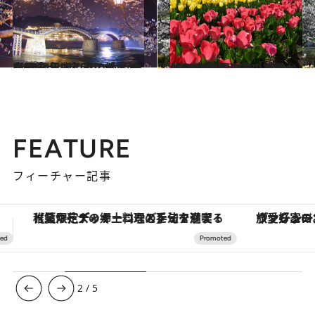
2024.4.7
【2024年版】 いつか行きたい！ 日本の春の絶景 ～中国篇～ 全50スポットを紹介！
旅＆お出かけ
2024.4.6
【2024年版】春のお出かけに！ 日本の春の絶景～九州・沖縄～全80スポットを紹介！
旅＆お出かけ
FEATURE
フィーチャー記事
ヴァシュロン・コンスタンタン「オーヴァーシーズ・オートマティック」。旅愛好家のお気に入りコレクションから、ジェンダーレスな新作が登場
3
/
5