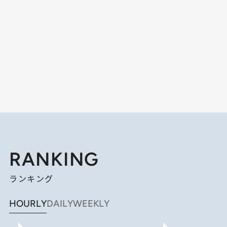
RANKING
ランキング
HOURLY
DAILY
WEEKLY