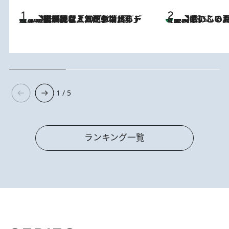
【なぜ吉沢亮は「気配を消せる」のか？】興行収入208億の『国宝』を経て挑むミュージカル『ディア・エヴァン・ハンセン』。トップ俳優が舞台上でさらけ出した“孤独”とは
2026.8.5
【静岡県】この夏絶対食べたい 冷やしておいしいおやつ3選
2026.8.5
1 / 5
ランキング一覧