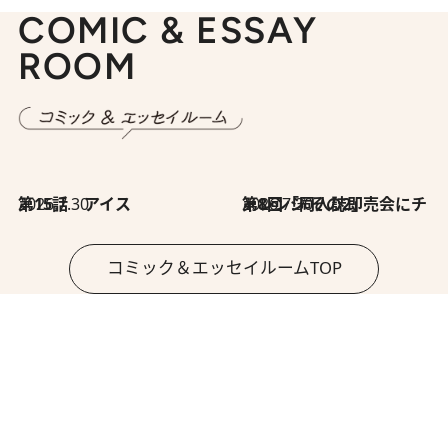
COMIC & ESSAY
ROOM
2026.7.30
第15話 アイス
2026.7.30
第8回「同人誌即売会にチャレンジ その2」
コミック＆エッセイルームTOP