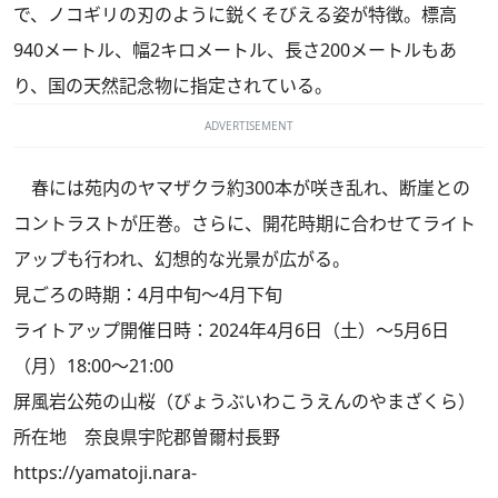
で、ノコギリの刃のように鋭くそびえる姿が特徴。標高
940メートル、幅2キロメートル、長さ200メートルもあ
り、国の天然記念物に指定されている。
ADVERTISEMENT
春には苑内のヤマザクラ約300本が咲き乱れ、断崖との
コントラストが圧巻。さらに、開花時期に合わせてライト
アップも行われ、幻想的な光景が広がる。
見ごろの時期：4月中旬～4月下旬
ライトアップ開催日時：2024年4月6日（土）～5月6日
（月）18:00～21:00
屏風岩公苑の山桜（びょうぶいわこうえんのやまざくら）
所在地 奈良県宇陀郡曽爾村長野
https://yamatoji.nara-