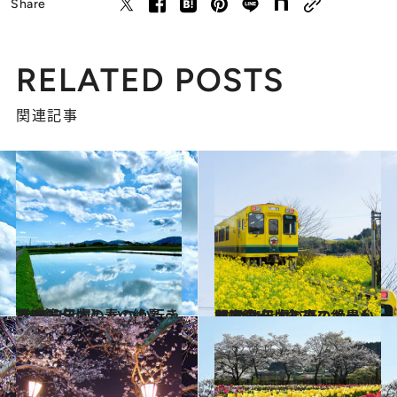
Share
RELATED POSTS
関連記事
2023.4.5
【2023年版】 いつか行きたい！ 日本の春の絶景 ～近畿篇～
旅＆お出かけ
2024.4.7
【2024年版】春のお出かけに！ 日本の春の絶景～関東篇～ 全70スポットを紹介！
旅＆お出かけ