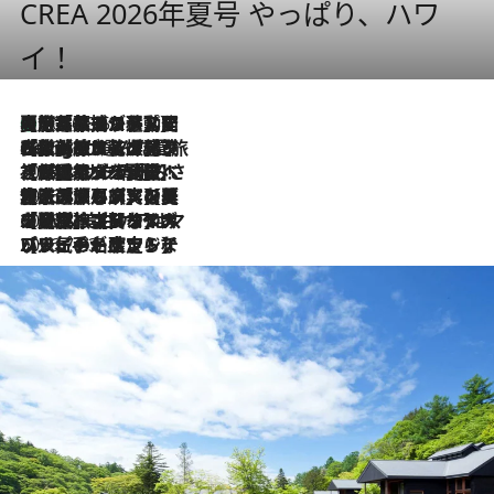
CREA 2026年夏号 やっぱり、ハワ
イ！
【厳選旅コスメ】国内をあちこち移動する河井菜摘が選んだ夏旅ベストコスメ発表！「リラックスアイテムはマスト」【Mサイズジップ】
2026.8.5
2026.8.4
【厳選旅コスメ】「紫外線＆乾燥対策しながらメイク感も！」ヘア＆メイクGeorgeが選んだ夏旅ベストコスメを発表！【Mサイズジップ】
2026.8.3
【厳選旅コスメ】「保湿もタイパ重視！」“サウナ好き”タレント清水みさとが愛用する夏旅ベストコスメを発表！【Mサイズジップ】
2026.8.2
【厳選旅コスメ】美容家・瀬戸麻実の夏旅ベストコスメを発表！「ストレスなく使えるクレンジング＆洗顔は必須」【Mサイズジップ】
2026.8.1
【厳選旅コスメ】「UV＆美白ケアはマスト！」フリーアナウンサー宇賀なつみの夏旅ベストコスメを発表！【Mサイズジップ】
2026.7.23
【リピート確定！】ハワイの名店ランチプレートとサンドイッチ、手が止まらない人気ドーナツ