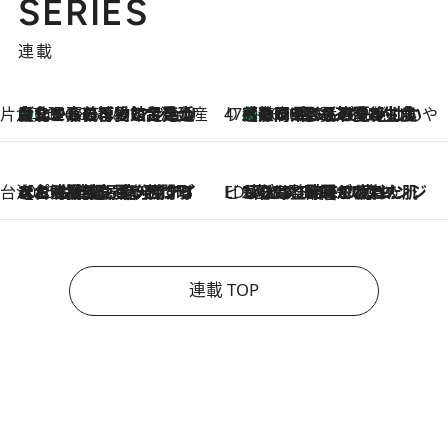
SERIES
連載
片倉真理のときめく台湾土産
台北からちょっと足を延ばして嘉義へ！ マジョリカタイルの博物館で見つけたレトロ可愛い台湾土産
2026.8.5
47都道府県の手みやげ ひんやりスイーツで夏を満喫
【静岡県】この夏絶対食べたい 冷やしておいしいおやつ3選 お茶香る生食感のふるふるゼリー
2026.8.5
台湾ぶらぶら食べ歩き
2026.8.4
【台湾夏旅】買い物するなら“台湾の原宿”西門町へ！ お土産も自分用アイテムも揃うショッピングスポット8選
ビューティいいもの集め EDITORS' BEST
2026.8.3
“落とす”時間が“癒やし”に。THREEのクレンジングは、酷暑で疲れた肌も心も整えてくれる！
連載 TOP