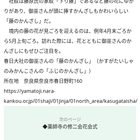
社紋は藤原氏の家紋「下り藤」であるなど藤の花にゆか
りがあり、御巫さんが頭に挿すかんざしもかわいらしい
「藤のかんざし」だ。
境内の藤の花が見ごろを迎えるのは、例年4月末ごろか
ら5月上旬ごろ。訪れた際には、花とともに御巫さんのか
んざしにもぜひご注目を。
春日大社の御巫さんの「藤のかんざし」（かすがたいしゃ
のみかんこさんの「ふじのかんざし」）
所在地 奈良県奈良市春日野町160
https://yamatoji.nara-
kankou.or.jp/01shaji/01jinja/01north_area/kasugataisha/
次のページ
◆薬師寺の修二会花会式