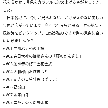
花を咲かせて景色をカラフルに染め上げる春がやってきま
した。
日本各地に、今しか見られない、かけがえのない美しい
景色が広がっています。今回は奈良県が誇る、春の絶景・
風物詩をピックアップ。自然が織りなす奇跡の景色に会い
にいきませんか？
»
#01 屏風岩公苑の山桜
»
#02 春日大社の御巫さんの「藤のかんざし」
»
#03 薬師寺の修二会花会式
»
#04 大和郡山お城まつり
»
#05 岡寺の天竺牡丹（ダリア）
»
#06 葛城山
»
#07 金峯山寺
»
#08 壷阪寺の大雛曼荼羅