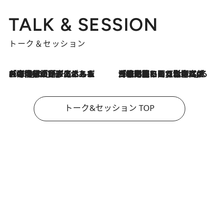
TALK & SESSION
トーク＆セッション
2026.8.3
「今後値上げがあるとすれば…」「リスクがあるのは今年の冬」エネルギー専門家が語る、ホルムズ海峡封鎖が家庭にもたらす“ある心配”
2026.8.3
「住宅建てられない…」「サーチャージ料の高値が続いている」ホルムズ海峡封鎖による影響はいつまで続く？《エネルギー専門家に聞く“どうなる日本の暮らし”》
トーク&セッション TOP