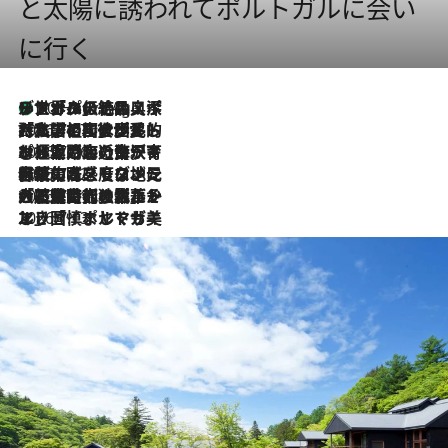
と太陽に誘われてポルトガルに会い
に行く
リスボンの絶品スイーツ「パステル・デ・ナタ」とは？ポルトガル伝統の奥深い世界へ
10 Hours Ago
2026.7.27
「私の祖国はポルトガル語です」国民的詩人フェルナンド・ペソアと、彼が愛した文学の街を歩く
2026.7.26
ポルトガル近海が育む極上の海の幸。キリリと冷えた白ワインと愉しむ、シーフード専門店の贅沢
2026.7.22
伝統の味をモダンに昇華。高感度な地元客が集う、リスボンの最旬ガストロノミー
2026.7.21
大航海時代の栄華から、震災、独裁、そして革命へ。ポルトガル・首都リスボンの石畳に刻まれた「歴史の光と影」
2026.7.13
エッセイ・ヤマザキマリ「慎ましくも美しき国 ポルトガル」