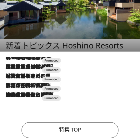
新着トピックス Hoshino Resorts
2026.8.7
【トンボの足水浴】ヒノキの香りに包まれて涼感マックス！約13℃の湧水かけ流しを避暑地「星野温泉 トンボの湯」で体験
2026.7.31
【ホテル帰省】という選択肢をOMOが提案。家族とほどよい距離を保つには「昼は実家、夜は気兼ねなくホテルで！」
2026.7.24
【夏限定ディナーコース】旬を迎える稚鮎や花ズッキーニなどをイタリア・トスカーナの郷土料理の手法で満喫！
2026.7.17
「土佐和ハーブかき氷」がOMO7高知に登場！生姜、山椒、大葉など目にも舌にも涼を呼ぶ郷土の味
2026.7.10
NEW OPEN！【界 草津】名湯の地に誕生。趣の異なる2種の温泉と上州ならではの会席・蕎麦割烹など美食を味わう究極の癒やし旅
特集 TOP