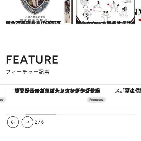
2026.7.31
【今月のあなたの運勢は？】心理占星学研究家 岡本翔子の星占い
占い
2024.6.15
【あなたの恋愛運は？】JINMUのアムール占星術 愛とエロスのジンムリズム
占い
FEATURE
フィーチャー記事
「星のや富士」でデジタルデトックス。冨士信仰の歴史を辿り、心身を調える。
【銀座で出合う最旬美容】美髪ケアや上質な眠
3
/
6