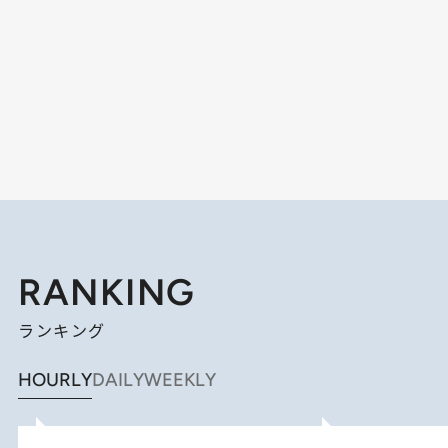
RANKING
ランキング
HOURLY
DAILY
WEEKLY