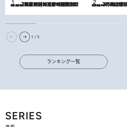
「最後に見られてよかった」上野動物園の東園パンダ舎が解体前に特別公開。8月16日まで延長されたパネル展と共に辿る“半世紀”のパンダ飼育《解体工事の図面あり》
10 Hours Ago
2026.8.7
「湘南乃風に憧れて」観客大盛上がりの“タオル回し”に、ラッパー顔負けの高速歌唱まで…さだまさし（74）のアグレッシブすぎる現在地
1 / 5
ランキング一覧
SERIES
連載