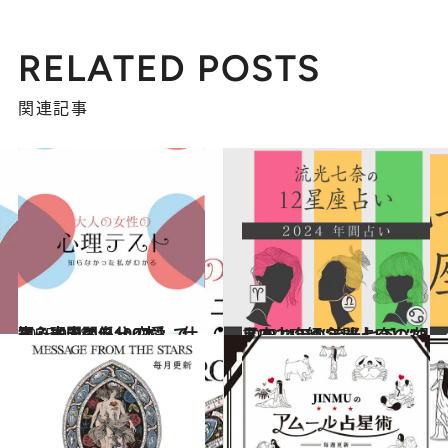
RELATED POSTS
関連記事
2025.9.28
【心理テスト100本】で知る本当の自分 恋愛、仕事、人間関係…
占い
2023.12.16
【2024年の年間占い】“視える占い師”流光七奈の12星座占い
占い