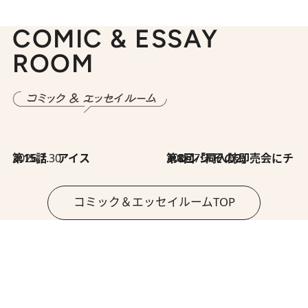
COMIC & ESSAY
ROOM
2026.7.30
第15話 アイス
2026.7.30
第8回「同人誌即売会にチャレンジ その2」
コミック＆エッセイルームTOP