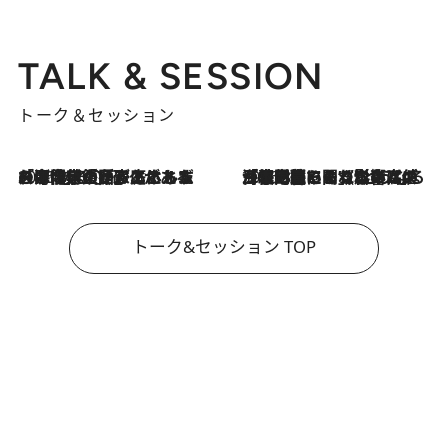
TALK & SESSION
トーク＆セッション
2026.8.3
「今後値上げがあるとすれば…」「リスクがあるのは今年の冬」エネルギー専門家が語る、ホルムズ海峡封鎖が家庭にもたらす“ある心配”
2026.8.3
「住宅建てられない…」「サーチャージ料の高値が続いている」ホルムズ海峡封鎖による影響はいつまで続く？《エネルギー専門家に聞く“どうなる日本の暮らし”》
トーク&セッション TOP