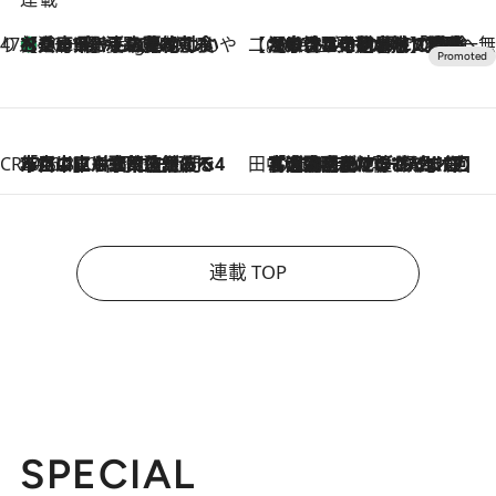
47都道府県の手みやげ ひんやりスイーツで夏を満喫
【兵庫県】この夏絶対食べたい 冷やしておいしいおやつ3選 淡路島の恵みをジェラートに集約
10 Hours Ago
【CREA×星野リゾート】唯一無二。癒しと発見が待つ場所へ
2026.8.7
【トンボの足水浴】ヒノキの香りに包まれて涼感マックス！約13℃の湧水かけ流しを避暑地「星野温泉 トンボの湯」で体験
CREA'S CHOICE
2026.8.7
「立川にも歌舞伎があるんだよ」 片岡仁左衛門・市川中車ら豪華座組みで4年目の立川立飛歌舞伎へ
田中稲の勝手に再ブーム
2026.8.7
「湘南乃風に憧れて」観客大盛上がりの“タオル回し”に、ラッパー顔負けの高速歌唱まで…さだまさし（74）のアグレッシブすぎる現在地
連載 TOP
SPECIAL