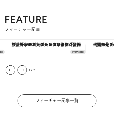
FEATURE
フィーチャー記事
ヴァシュロン・コンスタンタン「オーヴァーシーズ・オートマティック」。旅愛好家のお気に入りコレクションから、ジェンダーレスな新作が登場
【夏限定ディナーコース】旬を迎
3
/
5
フィーチャー記事一覧