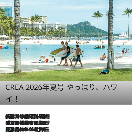
CREA 2026年夏号 やっぱり、ハワ
イ！
「荷物が増えるほど旅ストレスは増す」美容ジャーナリストがたどり着いた最終結論。“化粧品を劇的に減らす”感動の凝縮美容とは
2026.8.6
「旅先には金髪ウィッグを持参」日本と同じメイクでは損してる!? 美容ジャーナリストが提案する“掟破りの旅美容”とは
2026.8.6
【厳選旅コスメ】「身軽さ＆UV対策重視！」ヘアアーティストshucoが選んだ夏旅ベストコスメを発表【Mサイズジップ】
2026.8.6