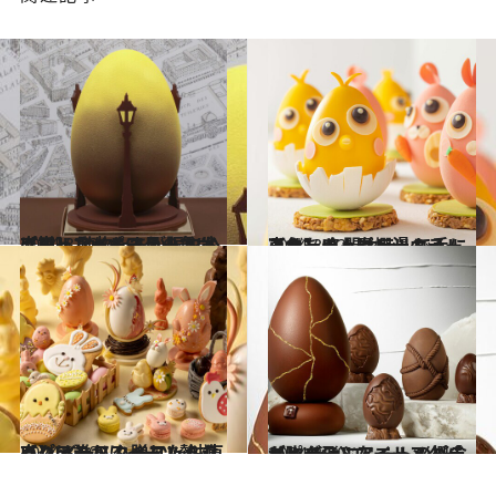
2024.3.22
【ジャン＝ポール・エヴァン】 動物たちが賑やかに揃ったイースター エイプリルフール“4月の魚”も充実
グルメ
2024.3.22
【ザ・キャピトルホテル 東急】 名門ホテルで手に入れたい！春爛漫のイースターチョコレート
グルメ
2024.3.20
【グランド ハイアット 東京】 イースターコレクションは誰かに 贈りたくなるパステルスイーツ勢揃い
グルメ
2024.3.20
【ピエール・エルメ・パリ】 チョコレートの概念が吹っ飛ぶアート 〈パラドックス〉なイースターエッグ
グルメ