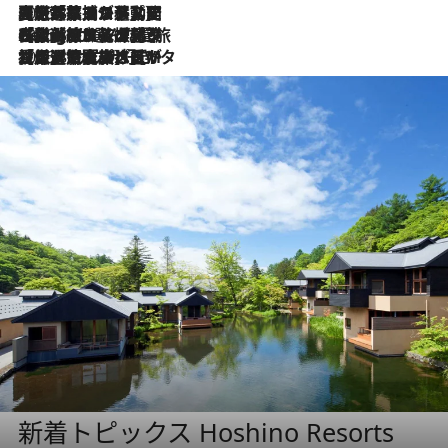
2026.8.5
【厳選旅コスメ】国内をあちこち移動する河井菜摘が選んだ夏旅ベストコスメ発表！「リラックスアイテムはマスト」【Mサイズジップ】
2026.8.4
【厳選旅コスメ】「紫外線＆乾燥対策しながらメイク感も！」ヘア＆メイクGeorgeが選んだ夏旅ベストコスメを発表！【Mサイズジップ】
2026.8.3
【厳選旅コスメ】「保湿もタイパ重視！」“サウナ好き”タレント清水みさとが愛用する夏旅ベストコスメを発表！【Mサイズジップ】
新着トピックス Hoshino Resorts