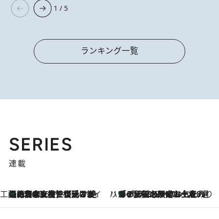
1 / 5
ランキング一覧
SERIES
連載
工藤まやのおもてなしハワイ
【ハワイ土産】ローカルの絶大な支持で復活！ 絶品の幻クッキー《元ファンの日本人女性が受け継いだ名店》
2026.8.6
ハワイ賢者 リサのお気に入りリスト
あの伝説の限定トートも！ リニューアルした「ディーン＆デルーカ ハワイ」で必須のお土産8選
2026.8.6