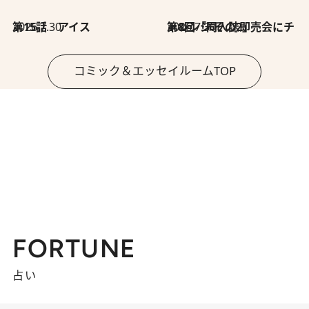
2026.7.30
第15話 アイス
2026.7.30
第8回「同人誌即売会にチャレンジ その2」
コミック＆エッセイルームTOP
FORTUNE
占い