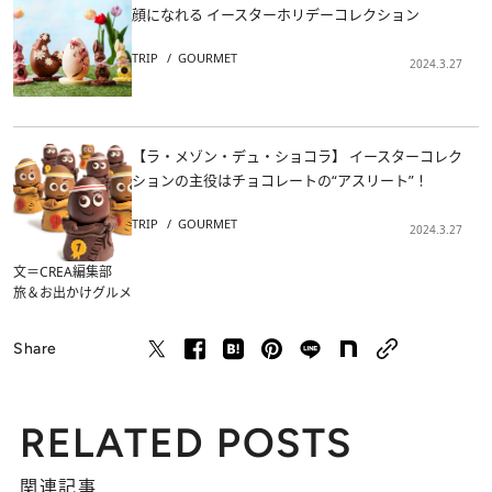
顔になれる イースターホリデーコレクション
TRIP
GOURMET
2024.3.27
【ラ・メゾン・デュ・ショコラ】 イースターコレク
ションの主役はチョコレートの“アスリート”！
TRIP
GOURMET
2024.3.27
文＝CREA編集部
旅＆お出かけ
グルメ
Share
RELATED POSTS
関連記事