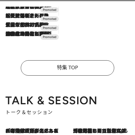
2026.7.31
【ホテル帰省】という選択肢をOMOが提案。家族とほどよい距離を保つには「昼は実家、夜は気兼ねなくホテルで！」
2026.7.24
【夏限定ディナーコース】旬を迎える稚鮎や花ズッキーニなどをイタリア・トスカーナの郷土料理の手法で満喫！
2026.7.17
「土佐和ハーブかき氷」がOMO7高知に登場！生姜、山椒、大葉など目にも舌にも涼を呼ぶ郷土の味
2026.7.10
NEW OPEN！【界 草津】名湯の地に誕生。趣の異なる2種の温泉と上州ならではの会席・蕎麦割烹など美食を味わう究極の癒やし旅
特集 TOP
TALK & SESSION
トーク＆セッション
2026.8.3
「今後値上げがあるとすれば…」「リスクがあるのは今年の冬」エネルギー専門家が語る、ホルムズ海峡封鎖が家庭にもたらす“ある心配”
2026.8.3
「住宅建てられない…」「サーチャージ料の高値が続いている」ホルムズ海峡封鎖による影響はいつまで続く？《エネルギー専門家に聞く“どうなる日本の暮らし”》