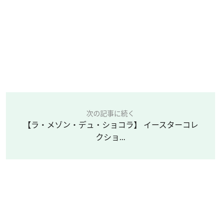
次の記事に続く
【ラ・メゾン・デュ・ショコラ】 イースターコレ
クショ...