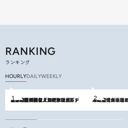
RANKING
ランキング
HOURLY
DAILY
WEEKLY
2026.8.5
【なぜ吉沢亮は「気配を消せる」のか？】興行収入208億の『国宝』を経て挑むミュージカル『ディア・エヴァン・ハンセン』。トップ俳優が舞台上でさらけ出した“孤独”とは
2026.8.5
下町風情あふれる台北屈指の人気エリア・大稲埕でセンスのいい台湾土産《ヴィン