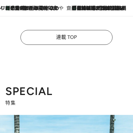
47都道府県の手みやげ ひんやりスイーツで夏を満喫
【三重県】この夏絶対食べたい 冷やしておいしいおやつ3選 お餅×アイスの新感覚スイーツ
2026.8.6
齋藤 薫 美容脳ルネサンス
「荷物が増えるほど旅ストレスは増す」美容ジャーナリストがたどり着いた最終結論。“化粧品を劇的に減らす”感動の凝縮美容とは
2026.8.6
連載 TOP
SPECIAL
特集