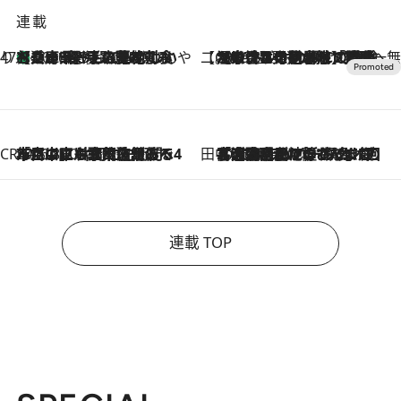
連載
47都道府県の手みやげ ひんやりスイーツで夏を満喫
【兵庫県】この夏絶対食べたい 冷やしておいしいおやつ3選 淡路島の恵みをジェラートに集約
2026.8.8
【CREA×星野リゾート】唯一無二。癒しと発見が待つ場所へ
2026.8.7
【トンボの足水浴】ヒノキの香りに包まれて涼感マックス！約13℃の湧水かけ流しを避暑地「星野温泉 トンボの湯」で体験
CREA'S CHOICE
2026.8.7
「立川にも歌舞伎があるんだよ」 片岡仁左衛門・市川中車ら豪華座組みで4年目の立川立飛歌舞伎へ
田中稲の勝手に再ブーム
2026.8.7
「湘南乃風に憧れて」観客大盛上がりの“タオル回し”に、ラッパー顔負けの高速歌唱まで…さだまさし（74）のアグレッシブすぎる現在地
連載 TOP