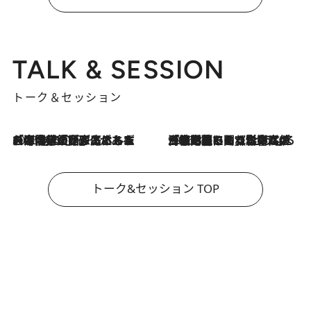
TALK & SESSION
トーク＆セッション
2026.8.3
「今後値上げがあるとすれば…」「リスクがあるのは今年の冬」エネルギー専門家が語る、ホルムズ海峡封鎖が家庭にもたらす“ある心配”
2026.8.3
「住宅建てられない…」「サーチャージ料の高値が続いている」ホルムズ海峡封鎖による影響はいつまで続く？《エネルギー専門家に聞く“どうなる日本の暮らし”》
トーク&セッション TOP