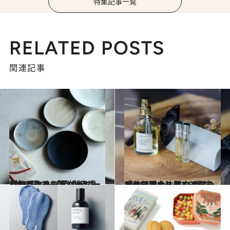
特集記事一覧
RELATED POSTS
関連記事
2023.12.9
うつわショップバイヤーがセレクト 「結婚祝い」におすすめのうつわ5選 何枚あっても嬉しい5寸・7寸皿篇
ライフスタイル
2024.1.21
香りの調合、アフタヌーンティ…〈ラベルに記念日の印刷も〉都内近郊の「非日常な体験」4選
ビューティ＆ヘルス