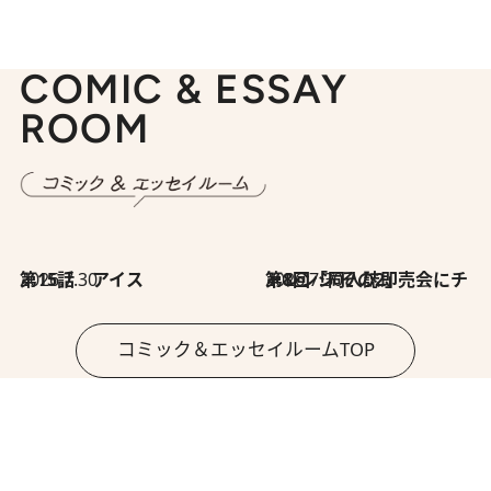
COMIC & ESSAY
ROOM
2026.7.30
第15話 アイス
2026.7.30
第8回「同人誌即売会にチャレンジ その2」
コミック＆エッセイルームTOP