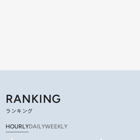
RANKING
ランキング
HOURLY
DAILY
WEEKLY