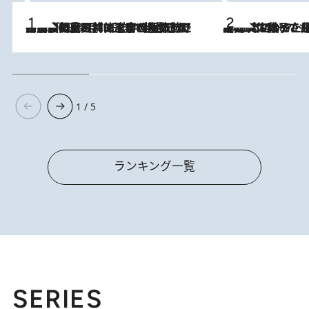
「最後に見られてよかった」上野動物園の東園パンダ舎が解体前に特別公開。8月16日まで延長されたパネル展と共に辿る“半世紀”のパンダ飼育《解体工事の図面あり》
2026.8.8
2026.8.5
【阿川佐和子さんの年とる力】なぜ70代で始めた趣味は“こんなに楽しい”のか？ ピアノ、俳句…スランプに陥っても続けられる“ある秘訣”とは
1 / 5
ランキング一覧
SERIES