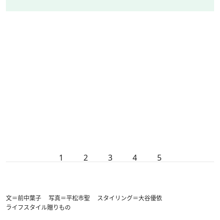
1
2
3
4
5
文＝前中葉子 写真＝平松市聖 スタイリング＝大谷優依
ライフスタイル
贈りもの