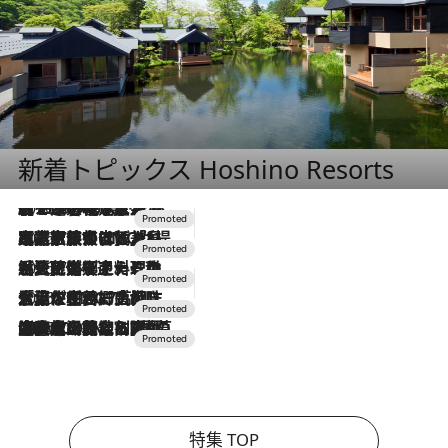
新着トピックス Hoshino Resorts
2026.8.7
【トンボの足水浴】ヒノキの香りに包まれて涼感マックス！約13℃の湧水かけ流しを避暑地「星野温泉 トンボの湯」で体験
2026.7.31
【ホテル帰省】という選択肢をOMOが提案。家族とほどよい距離を保つには「昼は実家、夜は気兼ねなくホテルで！」
2026.7.24
【夏限定ディナーコース】旬を迎える稚鮎や花ズッキーニなどをイタリア・トスカーナの郷土料理の手法で満喫！
2026.7.17
「土佐和ハーブかき氷」がOMO7高知に登場！生姜、山椒、大葉など目にも舌にも涼を呼ぶ郷土の味
2026.7.10
NEW OPEN！【界 草津】名湯の地に誕生。趣の異なる2種の温泉と上州ならではの会席・蕎麦割烹など美食を味わう究極の癒やし旅
特集 TOP