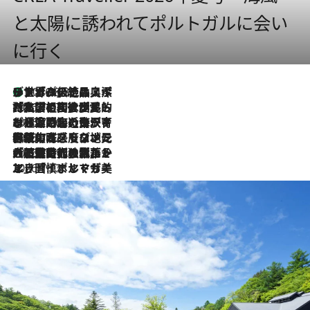
と太陽に誘われてポルトガルに会い
に行く
リスボンの絶品スイーツ「パステル・デ・ナタ」とは？ポルトガル伝統の奥深い世界へ
2026.8.8
2026.7.27
「私の祖国はポルトガル語です」国民的詩人フェルナンド・ペソアと、彼が愛した文学の街を歩く
2026.7.26
ポルトガル近海が育む極上の海の幸。キリリと冷えた白ワインと愉しむ、シーフード専門店の贅沢
2026.7.22
伝統の味をモダンに昇華。高感度な地元客が集う、リスボンの最旬ガストロノミー
2026.7.21
大航海時代の栄華から、震災、独裁、そして革命へ。ポルトガル・首都リスボンの石畳に刻まれた「歴史の光と影」
2026.7.13
エッセイ・ヤマザキマリ「慎ましくも美しき国 ポルトガル」