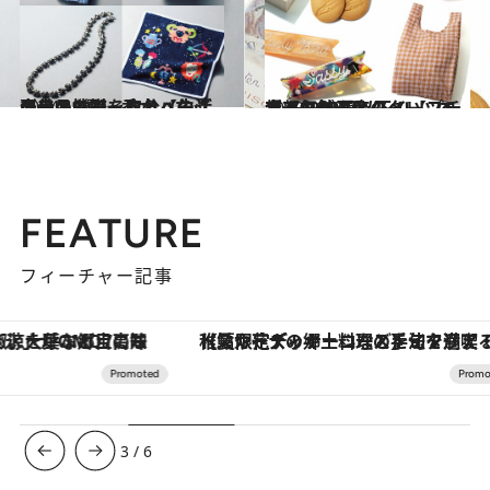
2024.1.20
自分の機嫌を取る【生活の良品9選】 香水、ネックレス、アームカバー…ギフトにも、自分へのご褒美にも
ライフスタイル
2023.12.25
全部2200円以下！【プチギフト10選】スイーツ、超人気餃子店のタレ、ヘアアクセ、せんべい、エコバッグ…
ライフスタイル
FEATURE
フィーチャー記事
【夏限定ディナーコース】旬を迎える稚鮎や花ズッキーニなどをイタリア・トスカーナの郷土料理の手法で満喫！
【銀座で出合う最旬美容】美髪ケアや上質な眠
3
/
6