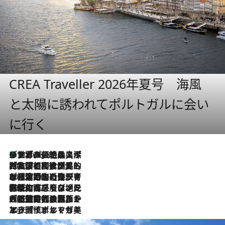
CREA Traveller 2026年夏号 海風
と太陽に誘われてポルトガルに会い
に行く
リスボンの絶品スイーツ「パステル・デ・ナタ」とは？ポルトガル伝統の奥深い世界へ
2026.8.8
2026.7.27
「私の祖国はポルトガル語です」国民的詩人フェルナンド・ペソアと、彼が愛した文学の街を歩く
2026.7.26
ポルトガル近海が育む極上の海の幸。キリリと冷えた白ワインと愉しむ、シーフード専門店の贅沢
2026.7.22
伝統の味をモダンに昇華。高感度な地元客が集う、リスボンの最旬ガストロノミー
2026.7.21
大航海時代の栄華から、震災、独裁、そして革命へ。ポルトガル・首都リスボンの石畳に刻まれた「歴史の光と影」
2026.7.13
エッセイ・ヤマザキマリ「慎ましくも美しき国 ポルトガル」