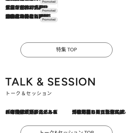
2026.7.17
「土佐和ハーブかき氷」がOMO7高知に登場！生姜、山椒、大葉など目にも舌にも涼を呼ぶ郷土の味
2026.7.10
NEW OPEN！【界 草津】名湯の地に誕生。趣の異なる2種の温泉と上州ならではの会席・蕎麦割烹など美食を味わう究極の癒やし旅
特集 TOP
TALK & SESSION
トーク＆セッション
2026.8.3
「今後値上げがあるとすれば…」「リスクがあるのは今年の冬」エネルギー専門家が語る、ホルムズ海峡封鎖が家庭にもたらす“ある心配”
2026.8.3
「住宅建てられない…」「サーチャージ料の高値が続いている」ホルムズ海峡封鎖による影響はいつまで続く？《エネルギー専門家に聞く“どうなる日本の暮らし”》
トーク&セッション TOP