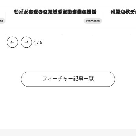
「大事なのは地域の意識を変えること」。ロレックス賞受賞の自然保護活動家が実現させたナイジェリアの自然環境の復活
【夏限定ディナーコース】旬を迎
4
/
6
フィーチャー記事一覧