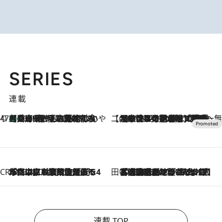
SERIES
連載
47都道府県の手みやげ ひんやりスイーツで夏を満喫
【兵庫県】この夏絶対食べたい 冷やしておいしいおやつ3選 淡路島の恵みをジェラートに集約
2026.8.8
【CREA×星野リゾート】唯一無二。癒しと発見が待つ場所へ
2026.8.7
【トンボの足水浴】ヒノキの香りに包まれて涼感マックス！約13℃の湧水かけ流しを避暑地「星野温泉 トンボの湯」で体験
CREA'S CHOICE
2026.8.7
「立川にも歌舞伎があるんだよ」 片岡仁左衛門・市川中車ら豪華座組みで4年目の立川立飛歌舞伎へ
田中稲の勝手に再ブーム
2026.8.7
「湘南乃風に憧れて」観客大盛上がりの“タオル回し”に、ラッパー顔負けの高速歌唱まで…さだまさし（74）のアグレッシブすぎる現在地
連載 TOP