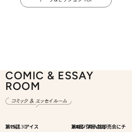
COMIC & ESSAY
ROOM
2026.7.30
第15話 アイス
2026.7.30
第8回「同人誌即売会にチャレンジ その2」