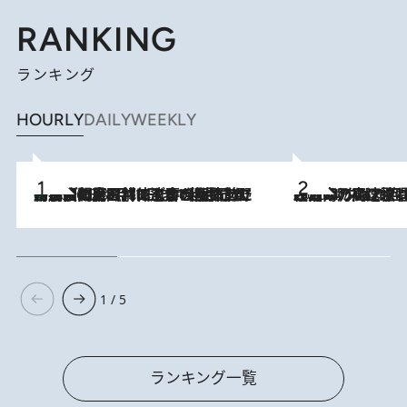
RANKING
ランキング
HOURLY
DAILY
WEEKLY
「最後に見られてよかった」上野動物園の東園パンダ舎が解体前に特別公開。8月16日まで延長されたパネル展と共に辿る“半世紀”のパンダ飼育《解体工事の図面あり》
2026.8.8
2026.8.7
「湘南乃風に憧れて」観客大盛上がりの“タオル回し”に、ラッパー顔負けの高速歌唱まで…さだまさし（74）のアグレッシブすぎる現在地
1 / 5
ランキング一覧