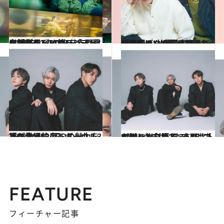
2023.12.1
川村壱馬、RIKU、吉野北人がデート・セラピストを演じる『MY (K)NIGHT』“甘いシーン”がないのに胸をうつ理由
カルチャー
2022.9.7
「いっぱい凌輝の秘密を知ってる」 川村壱馬＆三山凌輝の“放課後対談” 「壱馬くんが笑ってくれるから！」
カルチャー
2021.2.15
THE RAMPAGEボーカル3人が登場♡ 互いの魅力を語り合う仲良しトーク！
カルチャー
2021.2.15
RIKU×川村壱馬×吉野北人が贈り物を語る 3人で“プレゼント交換”するとしたら？
カルチャー
FEATURE
フィーチャー記事