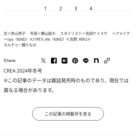
1
2
3
4
文＝赤山恭子 写真＝横山創大 スタイリスト＝吉田ケイスケ ヘアメイク
＝oya（KIND）≪川村≫,Aki（KIND）≪吉野, RIKU≫
カルチャー
贈りもの
Share
CREA 2024年冬号
※この記事のデータは雑誌発売時のものであり、現在では
異なる場合があります。
この記事の掲載号を見る