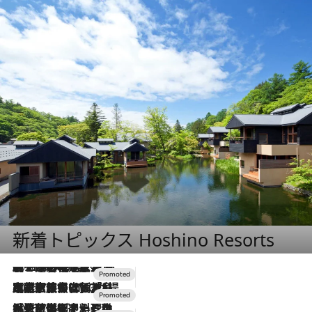
新着トピックス Hoshino Resorts
2026.8.7
【トンボの足水浴】ヒノキの香りに包まれて涼感マックス！約13℃の湧水かけ流しを避暑地「星野温泉 トンボの湯」で体験
2026.7.31
【ホテル帰省】という選択肢をOMOが提案。家族とほどよい距離を保つには「昼は実家、夜は気兼ねなくホテルで！」
2026.7.24
【夏限定ディナーコース】旬を迎える稚鮎や花ズッキーニなどをイタリア・トスカーナの郷土料理の手法で満喫！