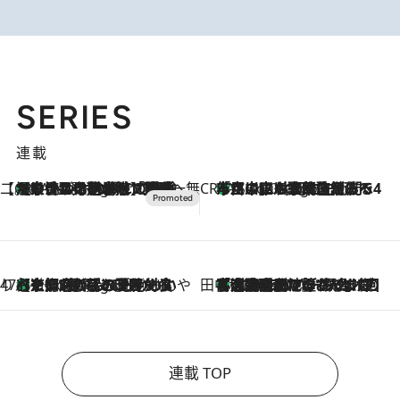
SERIES
連載
【CREA×星野リゾート】唯一無二。癒しと発見が待つ場所へ
【トンボの足水浴】ヒノキの香りに包まれて涼感マックス！約13℃の湧水かけ流しを避暑地「星野温泉 トンボの湯」で体験
5 Hours Ago
CREA'S CHOICE
「立川にも歌舞伎があるんだよ」 片岡仁左衛門・市川中車ら豪華座組みで4年目の立川立飛歌舞伎へ
7 Hours Ago
47都道府県の手みやげ ひんやりスイーツで夏を満喫
【京都府】この夏絶対食べたい 冷やしておいしいおやつ3選 ひと口目から心を掴む新緑のテリーヌ
7 Hours Ago
田中稲の勝手に再ブーム
「湘南乃風に憧れて」観客大盛上がりの“タオル回し”に、ラッパー顔負けの高速歌唱まで…さだまさし（74）のアグレッシブすぎる現在地
2026.8.7
連載 TOP