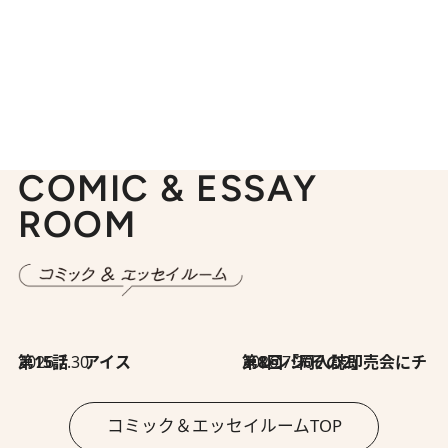
COMIC & ESSAY
ROOM
2026.7.30
第15話 アイス
2026.7.30
第8回「同人誌即売会にチャレンジ その2」
コミック＆エッセイルームTOP