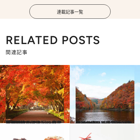
連載記事一覧
RELATED POSTS
関連記事
2023.10.7
【秋の絶景画像】2023年版 関東エリアの秋の絶景＆風物詩の画像（69点）
旅＆お出かけ
2023.10.12
【秋の絶景画像】2023年版 北海道・東北篇エリアの秋の絶景＆風物詩の画像（70点）
旅＆お出かけ