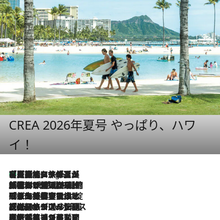
CREA 2026年夏号 やっぱり、ハワ
イ！
【厳選旅コスメ】「多機能アイテムがメイン！」旅好き美容エディターが選んだ夏旅ベストコスメを発表【Mサイズジップ】
7 Hours Ago
2026.8.6
「荷物が増えるほど旅ストレスは増す」美容ジャーナリストがたどり着いた最終結論。“化粧品を劇的に減らす”感動の凝縮美容とは
2026.8.6
「旅先には金髪ウィッグを持参」日本と同じメイクでは損してる!? 美容ジャーナリストが提案する“掟破りの旅美容”とは
2026.8.6
【厳選旅コスメ】「身軽さ＆UV対策重視！」ヘアアーティストshucoが選んだ夏旅ベストコスメを発表【Mサイズジップ】
2026.8.5
【厳選旅コスメ】国内をあちこち移動する河井菜摘が選んだ夏旅ベストコスメ発表！「リラックスアイテムはマスト」【Mサイズジップ】