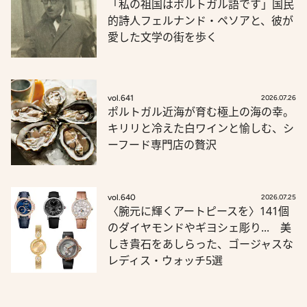
「私の祖国はポルトガル語です」国民
的詩人フェルナンド・ペソアと、彼が
愛した文学の街を歩く
vol.641
2026.07.26
ポルトガル近海が育む極上の海の幸。
キリリと冷えた白ワインと愉しむ、シ
ーフード専門店の贅沢
vol.640
2026.07.25
〈腕元に輝くアートピースを〉141個
のダイヤモンドやギヨシェ彫り... 美
しき貴石をあしらった、ゴージャスな
レディス・ウォッチ5選