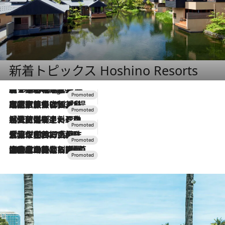
新着トピックス Hoshino Resorts
【トンボの足水浴】ヒノキの香りに包まれて涼感マックス！約13℃の湧水かけ流しを避暑地「星野温泉 トンボの湯」で体験
5 Hours Ago
2026.7.31
【ホテル帰省】という選択肢をOMOが提案。家族とほどよい距離を保つには「昼は実家、夜は気兼ねなくホテルで！」
2026.7.24
【夏限定ディナーコース】旬を迎える稚鮎や花ズッキーニなどをイタリア・トスカーナの郷土料理の手法で満喫！
2026.7.17
「土佐和ハーブかき氷」がOMO7高知に登場！生姜、山椒、大葉など目にも舌にも涼を呼ぶ郷土の味
2026.7.10
NEW OPEN！【界 草津】名湯の地に誕生。趣の異なる2種の温泉と上州ならではの会席・蕎麦割烹など美食を味わう究極の癒やし旅