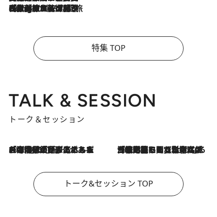
2026.8.4
【厳選旅コスメ】「紫外線＆乾燥対策しながらメイク感も！」ヘア＆メイクGeorgeが選んだ夏旅ベストコスメを発表！【Mサイズジップ】
特集 TOP
TALK & SESSION
トーク＆セッション
2026.8.3
「今後値上げがあるとすれば…」「リスクがあるのは今年の冬」エネルギー専門家が語る、ホルムズ海峡封鎖が家庭にもたらす“ある心配”
2026.8.3
「住宅建てられない…」「サーチャージ料の高値が続いている」ホルムズ海峡封鎖による影響はいつまで続く？《エネルギー専門家に聞く“どうなる日本の暮らし”》
トーク&セッション TOP