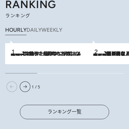
RANKING
ランキング
HOURLY
DAILY
WEEKLY
2026.8.5
【阿川佐和子さんの年とる力】なぜ70代で始めた趣味は“こんなに楽しい”のか？ ピアノ、俳句…スランプに陥っても続けられる“ある秘訣”とは
2026.8.5
【なぜ吉沢亮は「気配を消せる」のか？】興行収入208億の『国宝』を経て挑むミュージカル『ディア・エヴァン・ハンセン』。トップ俳優が舞台上でさらけ出した“孤独”とは
1 / 5
ランキング一覧