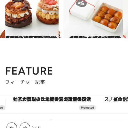
2022.12.23
【画像】47都道府県「手土産グルメ」2023 “東日本の旨いもの”を総まとめ
グルメ
2023.1.5
【画像】47都道府県「手土産グルメ」2023 “西日本の旨いもの”を総まとめ
グルメ
FEATURE
フィーチャー記事
「星のや富士」でデジタルデトックス。冨士信仰の歴史を辿り、心身を調える。
【銀座で出合う最旬美容】美髪ケアや上質な眠
3
/
6