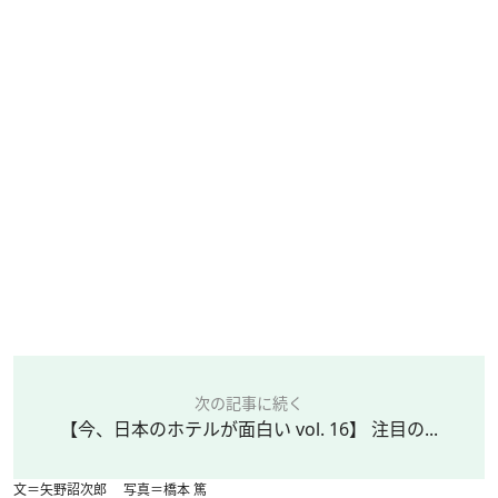
次の記事に続く
【今、日本のホテルが面白い vol. 16】 注目の...
文＝矢野詔次郎 写真＝橋本 篤