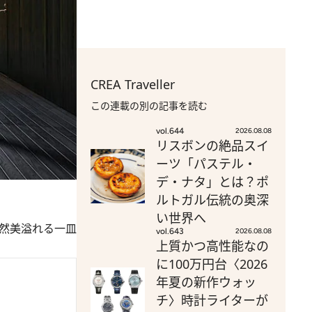
CREA Traveller
この連載の別の記事を読む
vol.644
2026.08.08
リスボンの絶品スイ
ーツ「パステル・
デ・ナタ」とは？ポ
ルトガル伝統の奥深
い世界へ
自然美溢れる一皿
vol.643
2026.08.08
上質かつ高性能なの
に100万円台〈2026
年夏の新作ウォッ
チ〉時計ライターが