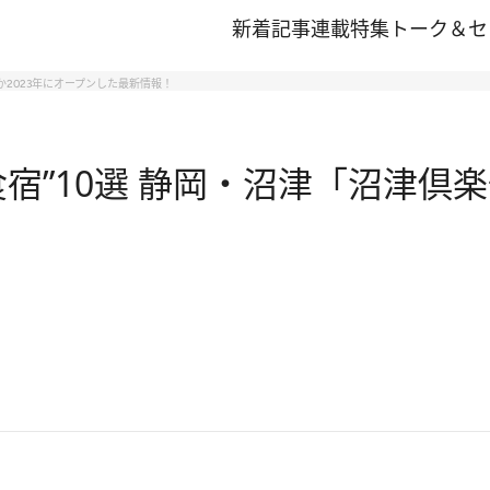
新着記事
連載
特集
トーク＆セ
か2023年にオープンした最新情報！
宿”10選 静岡・沼津「沼津倶楽