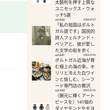
太鼓判を押す上質な
ユニセックス・ウォ
ッチ5選
vol.642
2026.07.27
「私の祖国はポルト
ガル語です」国民的
詩人フェルナンド・
ペソアと、彼が愛し
た文学の街を歩く
vol.641
2026.07.26
ポルトガル近海が育
む極上の海の幸。キ
リリと冷えた白ワイ
ンと愉しむ、シーフ
ード専門店の贅沢
vol.640
2026.07.25
〈腕元に輝くアート
ピースを〉141個の
ダイヤモンドやギヨ