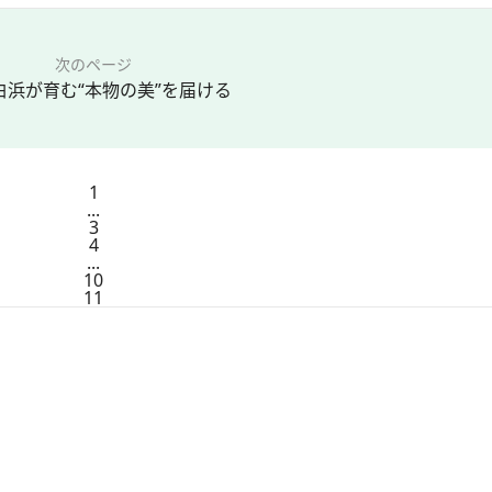
次のページ
白浜が育む“本物の美”を届ける
1
...
3
4
...
10
11