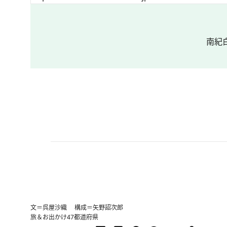
南紀
文＝呉屋沙織 構成＝矢野詔次郎
旅＆お出かけ
47都道府県