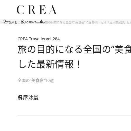
トップ
旅＆お出かけ
CREA Traveller
旅の目的になる全国の“美食宿”10選 静岡・沼津「沼津倶楽部」ほ
CREA Traveller
vol.284
旅の目的になる全国の“美食
した最新情報！
全国の“美食宿”10選
呉屋沙織