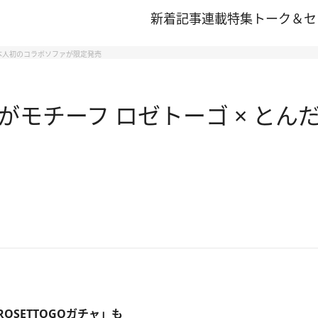
新着記事
連載
特集
トーク＆セ
日本人初のコラボソファが限定発売
モチーフ ロゼトーゴ × とん
SETTOGOガチャ」も