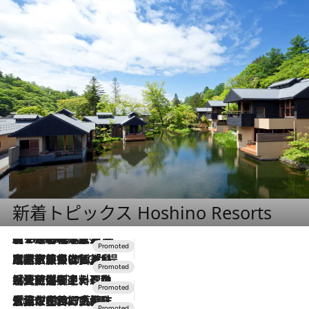
新着トピックス Hoshino Resorts
【トンボの足水浴】ヒノキの香りに包まれて涼感マックス！約13℃の湧水かけ流しを避暑地「星野温泉 トンボの湯」で体験
2026.8.7
2026.7.31
【ホテル帰省】という選択肢をOMOが提案。家族とほどよい距離を保つには「昼は実家、夜は気兼ねなくホテルで！」
2026.7.24
【夏限定ディナーコース】旬を迎える稚鮎や花ズッキーニなどをイタリア・トスカーナの郷土料理の手法で満喫！
2026.7.17
「土佐和ハーブかき氷」がOMO7高知に登場！生姜、山椒、大葉など目にも舌にも涼を呼ぶ郷土の味