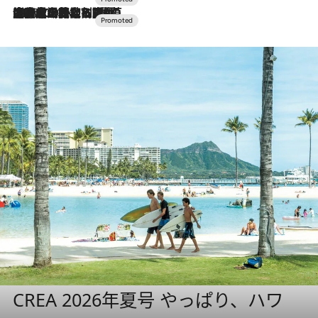
2026.7.10
NEW OPEN！【界 草津】名湯の地に誕生。趣の異なる2種の温泉と上州ならではの会席・蕎麦割烹など美食を味わう究極の癒やし旅
CREA 2026年夏号 やっぱり、ハワ