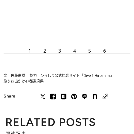
1
2
3
4
5
6
文＝佐藤由樹 協力＝ひろしま公式観光サイト「Dive！Hiroshima」
旅＆お出かけ
47都道府県
Share
RELATED POSTS
関連記事