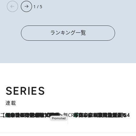
1 / 5
ランキング一覧
SERIES
連載
【CREA×星野リゾート】唯一無二。癒しと発見が待つ場所へ
【トンボの足水浴】ヒノキの香りに包まれて涼感マックス！約13℃の湧水かけ流しを避暑地「星野温泉 トンボの湯」で体験
2026.8.7
CREA'S CHOICE
「立川にも歌舞伎があるんだよ」 片岡仁左衛門・市川中車ら豪華座組みで4年目の立川立飛歌舞伎へ
2026.8.7