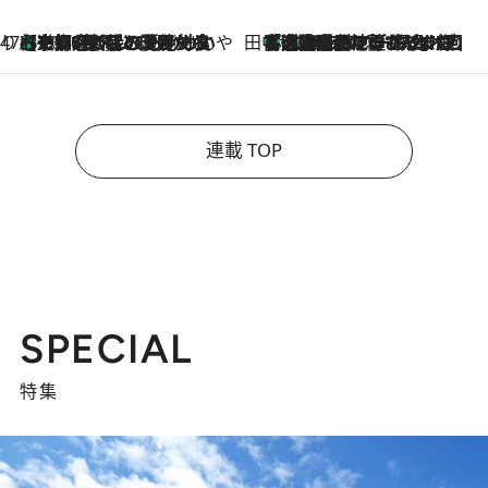
47都道府県の手みやげ ひんやりスイーツで夏を満喫
【京都府】この夏絶対食べたい 冷やしておいしいおやつ3選 ひと口目から心を掴む新緑のテリーヌ
2026.8.7
田中稲の勝手に再ブーム
「湘南乃風に憧れて」観客大盛上がりの“タオル回し”に、ラッパー顔負けの高速歌唱まで…さだまさし（74）のアグレッシブすぎる現在地
2026.8.7
連載 TOP
SPECIAL
特集