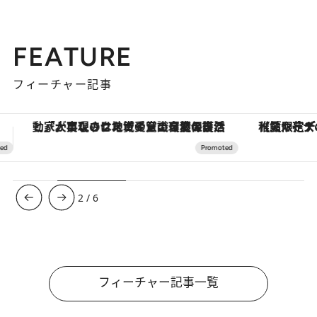
FEATURE
フィーチャー記事
【夏限定ディナーコース】旬を迎える稚鮎や花ズッキーニなどをイタリア・トスカーナの郷土料理の手法で満喫！
【銀座で出合う最旬美容】美髪ケアや上質な眠
3
/
6
フィーチャー記事一覧