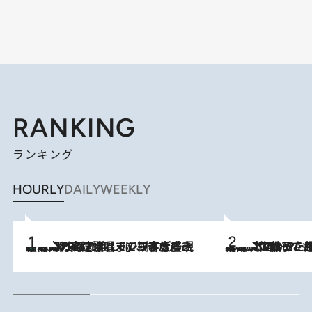
RANKING
ランキング
HOURLY
DAILY
WEEKLY
「湘南乃風に憧れて」観客大盛上がりの“タオル回し”に、ラッパー顔負けの高速歌唱まで…さだまさし（74）のアグレッシブすぎる現在地
2026.8.7
2026.8.5
【阿川佐和子さんの年とる力】なぜ70代で始めた趣味は“こんなに楽しい”のか？ ピアノ、俳句…スランプに陥っても続けられる“ある秘訣”とは