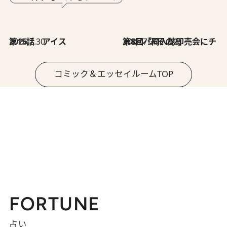
2026.7.30
第15話 アイス
2026.7.30
第8回「同人誌即売会にチャレンジ その2」
コミック＆エッセイルームTOP
FORTUNE
占い