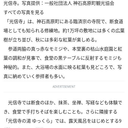
光信寺。写真提供：一般社団法人 神石高原町観光協会
すべての写真を見る
「光信寺」は、神石高原町にある臨済宗の寺院で、断食道
場としても知られる修練地。約1万坪の敷地には多くの広葉
樹が立ち並び、秋には多彩な紅葉が楽しめる。
参道両脇の真っ赤なモミジや、本堂裏の枯山水庭園と紅
葉の調和が見事で、食堂の黒テーブルに反射するモミジも
神秘的。また、大浴場の水面に映る紅葉も見どころで、写
真に納めていく参拝者も多い。
ADVERTISEMENT
光信寺では断食のほか、抹茶、坐禅、写経なども体験で
き、食堂で手打ちそばを楽しむことも。さらに隣接する
「光信寺の湯 ゆっくら」では、露天風呂をはじめとする9