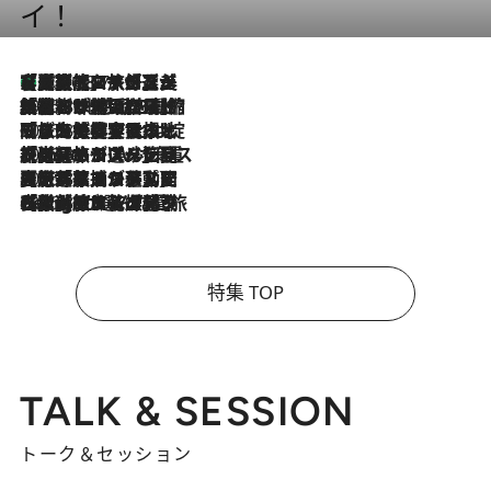
イ！
【厳選旅コスメ】「多機能アイテムがメイン！」旅好き美容エディターが選んだ夏旅ベストコスメを発表【Mサイズジップ】
2026.8.7
2026.8.6
「荷物が増えるほど旅ストレスは増す」美容ジャーナリストがたどり着いた最終結論。“化粧品を劇的に減らす”感動の凝縮美容とは
2026.8.6
「旅先には金髪ウィッグを持参」日本と同じメイクでは損してる!? 美容ジャーナリストが提案する“掟破りの旅美容”とは
2026.8.6
【厳選旅コスメ】「身軽さ＆UV対策重視！」ヘアアーティストshucoが選んだ夏旅ベストコスメを発表【Mサイズジップ】
2026.8.5
【厳選旅コスメ】国内をあちこち移動する河井菜摘が選んだ夏旅ベストコスメ発表！「リラックスアイテムはマスト」【Mサイズジップ】
2026.8.4
【厳選旅コスメ】「紫外線＆乾燥対策しながらメイク感も！」ヘア＆メイクGeorgeが選んだ夏旅ベストコスメを発表！【Mサイズジップ】
特集 TOP
TALK & SESSION
トーク＆セッション