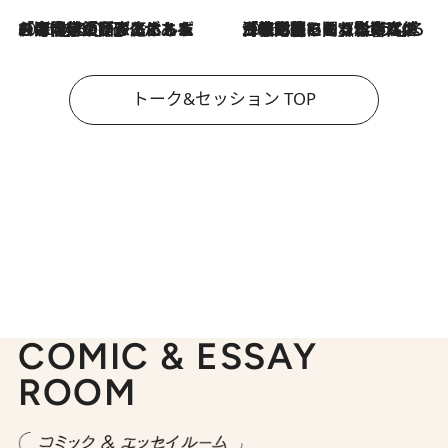
2026.8.3
「今後値上げがあるとすれば…」「リスクがあるのは今年の冬」エネルギー専門家が語る、ホルムズ海峡封鎖が家庭にもたらす“ある心配”
2026.8.3
「住宅建てられない…」「サーチャージ料の高値が続いている」ホルムズ海峡封鎖による影響はいつまで続く？《エネルギー専門家に聞く“どうなる日本の暮らし”》
トーク&セッション TOP
COMIC & ESSAY
ROOM