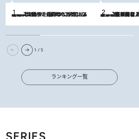
2026.8.5
【阿川佐和子さんの年とる力】なぜ70代で始めた趣味は“こんなに楽しい”のか？ ピアノ、俳句…スランプに陥っても続けられる“ある秘訣”とは
2026.8.5
【なぜ吉沢亮は「気配を消せる」のか？】興行収入208億の『国宝』を経て挑むミュージカル『ディア・エヴァン・ハンセン』。トップ俳優が舞台上でさらけ出した“孤独”とは
1 / 5
ランキング一覧
SERIES