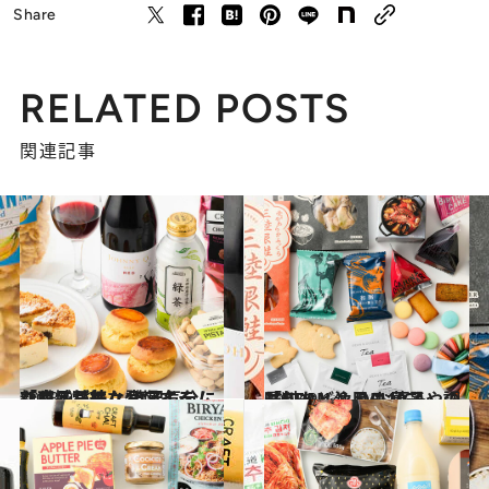
Share
RELATED POSTS
関連記事
2023.9.13
新商品が続々登場する「成城石井」 贅沢気分になれる甘美な10アイテム
グルメ
2023.9.14
「DEAN ＆ DELUCA」の最旬トレンド お菓子や調味料など注目の10選
グルメ