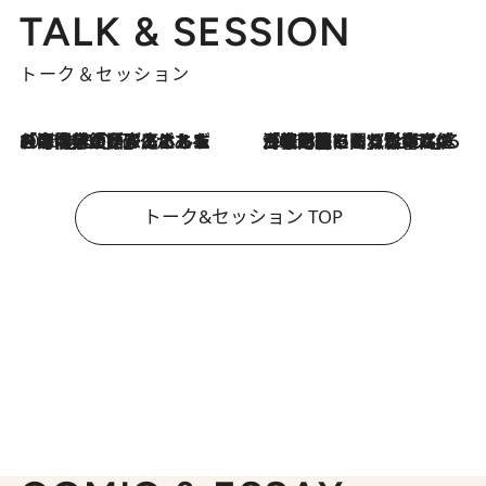
TALK & SESSION
トーク＆セッション
2026.8.3
「今後値上げがあるとすれば…」「リスクがあるのは今年の冬」エネルギー専門家が語る、ホルムズ海峡封鎖が家庭にもたらす“ある心配”
2026.8.3
「住宅建てられない…」「サーチャージ料の高値が続いている」ホルムズ海峡封鎖による影響はいつまで続く？《エネルギー専門家に聞く“どうなる日本の暮らし”》
トーク&セッション TOP