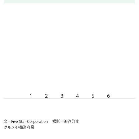
1
2
3
4
5
6
文＝Five Star Corporation 撮影＝釜谷 洋史
グルメ
47都道府県