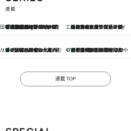
連載
田中稲の勝手に再ブーム
「湘南乃風に憧れて」観客大盛上がりの“タオル回し”に、ラッパー顔負けの高速歌唱まで…さだまさし（74）のアグレッシブすぎる現在地
1 Hour Ago
工藤まやのおもてなしハワイ
【ハワイ土産】ローカルの絶大な支持で復活！ 絶品の幻クッキー《元ファンの日本人女性が受け継いだ名店》
2026.8.6
ハワイ賢者 リサのお気に入りリスト
あの伝説の限定トートも！ リニューアルした「ディーン＆デルーカ ハワイ」で必須のお土産8選
2026.8.6
47都道府県の手みやげ ひんやりスイーツで夏を満喫
【三重県】この夏絶対食べたい 冷やしておいしいおやつ3選 お餅×アイスの新感覚スイーツ
2026.8.6
連載 TOP