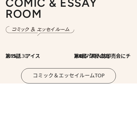
COMIC & ESSAY
ROOM
2026.7.30
第15話 アイス
2026.7.30
第8回「同人誌即売会にチャレンジ その2」
コミック＆エッセイルームTOP