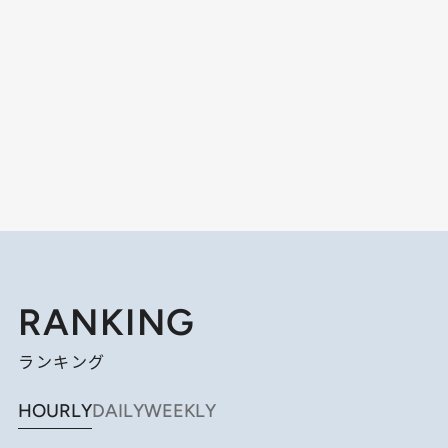
RANKING
ランキング
HOURLY
DAILY
WEEKLY