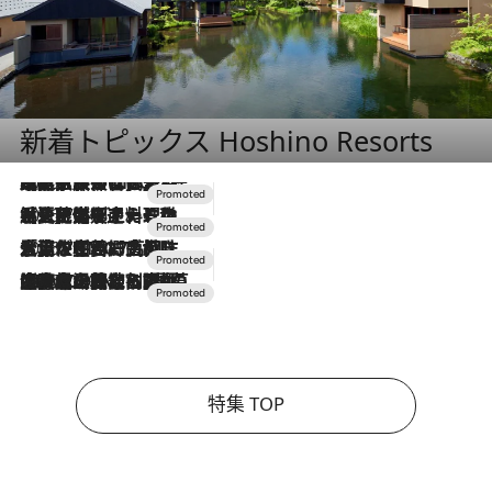
新着トピックス Hoshino Resorts
2026.7.31
【ホテル帰省】という選択肢をOMOが提案。家族とほどよい距離を保つには「昼は実家、夜は気兼ねなくホテルで！」
2026.7.24
【夏限定ディナーコース】旬を迎える稚鮎や花ズッキーニなどをイタリア・トスカーナの郷土料理の手法で満喫！
2026.7.17
「土佐和ハーブかき氷」がOMO7高知に登場！生姜、山椒、大葉など目にも舌にも涼を呼ぶ郷土の味
2026.7.10
NEW OPEN！【界 草津】名湯の地に誕生。趣の異なる2種の温泉と上州ならではの会席・蕎麦割烹など美食を味わう究極の癒やし旅
特集 TOP