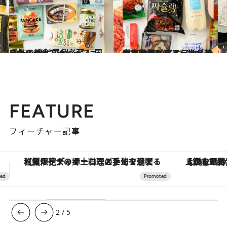
2023.9.15
「カルディコーヒーファーム」 リピ買い必至！ 国内外の美食10点
グルメ
2023.9.17
本場韓国グルメを揃えるならここ！ イエスマートの売れ筋10アイテム【韓国出身者も唸る、リトルコリア】
グルメ
FEATURE
フィーチャー記事
【銀座で出合う最旬美容】美髪ケアや上質な眠り…セルフケアのアップデートから、特別な名入れギフトまで。大人のための「ReFa GINZA」クルーズ
3
/
5