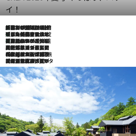
イ！
「荷物が増えるほど旅ストレスは増す」美容ジャーナリストがたどり着いた最終結論。“化粧品を劇的に減らす”感動の凝縮美容とは
2026.8.6
「旅先には金髪ウィッグを持参」日本と同じメイクでは損してる!? 美容ジャーナリストが提案する“掟破りの旅美容”とは
2026.8.6
【厳選旅コスメ】「身軽さ＆UV対策重視！」ヘアアーティストshucoが選んだ夏旅ベストコスメを発表【Mサイズジップ】
2026.8.6
2026.8.5
【厳選旅コスメ】国内をあちこち移動する河井菜摘が選んだ夏旅ベストコスメ発表！「リラックスアイテムはマスト」【Mサイズジップ】
2026.8.4
【厳選旅コスメ】「紫外線＆乾燥対策しながらメイク感も！」ヘア＆メイクGeorgeが選んだ夏旅ベストコスメを発表！【Mサイズジップ】
2026.8.3
【厳選旅コスメ】「保湿もタイパ重視！」“サウナ好き”タレント清水みさとが愛用する夏旅ベストコスメを発表！【Mサイズジップ】