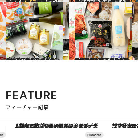
2023.9.13
新商品が続々登場する「成城石井」 贅沢気分になれる甘美な10アイテム
グルメ
2023.9.14
「DEAN ＆ DELUCA」の最旬トレンド お菓子や調味料など注目の10選
グルメ
2023.9.16
オーガニックスーパー「ビオセボン」注目の新商品10品をセレクト
グルメ
2023.9.17
本場韓国グルメを揃えるならここ！ イエスマートの売れ筋10アイテム【韓国出身者も唸る、リトルコリア】
グルメ
FEATURE
フィーチャー記事
ヴァシュロン・コンスタンタン「オーヴァーシーズ・オートマティック」。旅愛好家のお気に入りコレクションから、ジェンダーレスな新作が登場