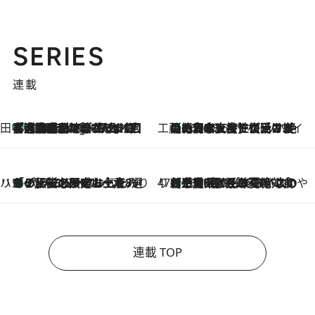
SERIES
連載
田中稲の勝手に再ブーム
「湘南乃風に憧れて」観客大盛上がりの“タオル回し”に、ラッパー顔負けの高速歌唱まで…さだまさし（74）のアグレッシブすぎる現在地
4 Hours Ago
工藤まやのおもてなしハワイ
【ハワイ土産】ローカルの絶大な支持で復活！ 絶品の幻クッキー《元ファンの日本人女性が受け継いだ名店》
2026.8.6
ハワイ賢者 リサのお気に入りリスト
あの伝説の限定トートも！ リニューアルした「ディーン＆デルーカ ハワイ」で必須のお土産8選
2026.8.6
47都道府県の手みやげ ひんやりスイーツで夏を満喫
【三重県】この夏絶対食べたい 冷やしておいしいおやつ3選 お餅×アイスの新感覚スイーツ
2026.8.6
連載 TOP