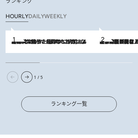
ランキング
HOURLY
DAILY
WEEKLY
2026.8.5
【阿川佐和子さんの年とる力】なぜ70代で始めた趣味は“こんなに楽しい”のか？ ピアノ、俳句…スランプに陥っても続けられる“ある秘訣”とは
2026.8.5
【なぜ吉沢亮は「気配を消せる」のか？】興行収入208億の『国宝』を経て挑むミュージカル『ディア・エヴァン・ハンセン』。トップ俳優が舞台上でさらけ出した“孤独”とは
1 / 5
ランキング一覧