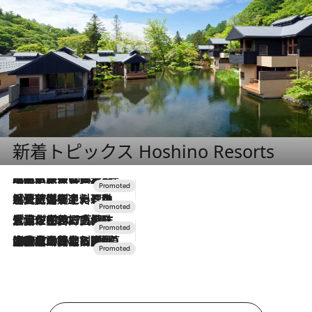
新着トピックス Hoshino Resorts
2026.7.31
【ホテル帰省】という選択肢をOMOが提案。家族とほどよい距離を保つには「昼は実家、夜は気兼ねなくホテルで！」
2026.7.24
【夏限定ディナーコース】旬を迎える稚鮎や花ズッキーニなどをイタリア・トスカーナの郷土料理の手法で満喫！
2026.7.17
「土佐和ハーブかき氷」がOMO7高知に登場！生姜、山椒、大葉など目にも舌にも涼を呼ぶ郷土の味
2026.7.10
NEW OPEN！【界 草津】名湯の地に誕生。趣の異なる2種の温泉と上州ならではの会席・蕎麦割烹など美食を味わう究極の癒やし旅