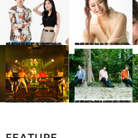
2023.6.25
「自分が別れを切り出したと（笑）」 『ラブ トランジット』ダイキ＆マイが 語る “高校生の頃”【ネタバレあり】
カルチャー
2020.10.15
初代バチェロレッテ・福田萌子が明かす 「婚活サバイバル」を生き抜くヒント
カルチャー
2019.6.4
「モテ女子ボディメイク」に挑戦 水着の季節の前にくびれウエストに！
ビューティ＆ヘルス
2023.6.17
「誰も、誰かの代わりにはなれない」 再び歩み始めたsumikaの決意 雨天の4時間10周年ライブを振り返る
カルチャー
FEATURE