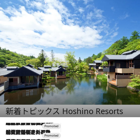
新着トピックス Hoshino Resorts
2026.7.31
【ホテル帰省】という選択肢をOMOが提案。家族とほどよい距離を保つには「昼は実家、夜は気兼ねなくホテルで！」
2026.7.24
【夏限定ディナーコース】旬を迎える稚鮎や花ズッキーニなどをイタリア・トスカーナの郷土料理の手法で満喫！