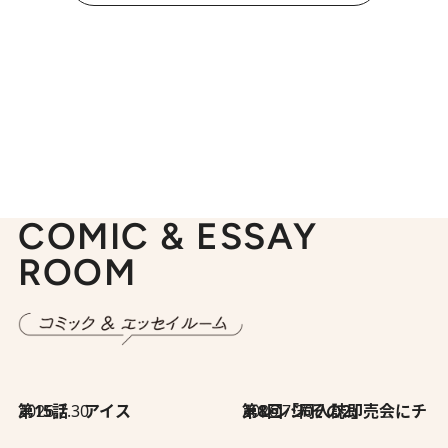
COMIC & ESSAY
ROOM
2026.7.30
第15話 アイス
2026.7.30
第8回「同人誌即売会にチャレンジ その2」