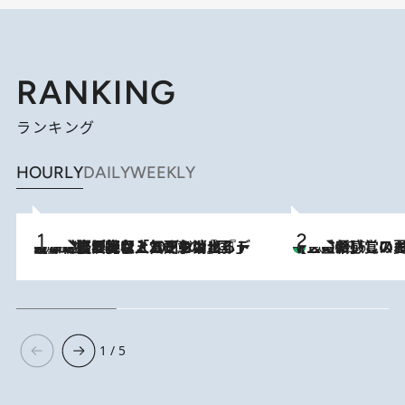
RANKING
ランキング
HOURLY
DAILY
WEEKLY
2026.8.5
【なぜ吉沢亮は「気配を消せる」のか？】興行収入208億の『国宝』を経て挑むミュージカル『ディア・エヴァン・ハンセン』。トップ俳優が舞台上でさらけ出した“孤独”とは
【三重県】この夏絶対食べたい 冷やしておいしいおやつ3選 お餅×ア
2026.8.6
1 / 5