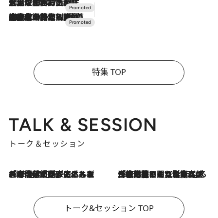
2026.7.17
「土佐和ハーブかき氷」がOMO7高知に登場！生姜、山椒、大葉など目にも舌にも涼を呼ぶ郷土の味
2026.7.10
NEW OPEN！【界 草津】名湯の地に誕生。趣の異なる2種の温泉と上州ならではの会席・蕎麦割烹など美食を味わう究極の癒やし旅
特集 TOP
TALK & SESSION
トーク＆セッション
2026.8.3
「今後値上げがあるとすれば…」「リスクがあるのは今年の冬」エネルギー専門家が語る、ホルムズ海峡封鎖が家庭にもたらす“ある心配”
2026.8.3
「住宅建てられない…」「サーチャージ料の高値が続いている」ホルムズ海峡封鎖による影響はいつまで続く？《エネルギー専門家に聞く“どうなる日本の暮らし”》
トーク&セッション TOP