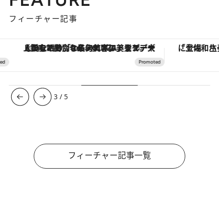
フィーチャー記事
【銀座で出合う最旬美容】美髪ケアや上質な眠り…セルフケアのアップデートから、特別な名入れギフトまで。大人のための「ReFa GINZA」クルーズ
3
/
5
フィーチャー記事一覧