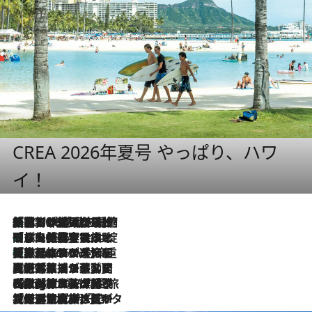
CREA 2026年夏号 やっぱり、ハワ
イ！
「荷物が増えるほど旅ストレスは増す」美容ジャーナリストがたどり着いた最終結論。“化粧品を劇的に減らす”感動の凝縮美容とは
2026.8.6
「旅先には金髪ウィッグを持参」日本と同じメイクでは損してる!? 美容ジャーナリストが提案する“掟破りの旅美容”とは
2026.8.6
【厳選旅コスメ】「身軽さ＆UV対策重視！」ヘアアーティストshucoが選んだ夏旅ベストコスメを発表【Mサイズジップ】
2026.8.6
2026.8.5
【厳選旅コスメ】国内をあちこち移動する河井菜摘が選んだ夏旅ベストコスメ発表！「リラックスアイテムはマスト」【Mサイズジップ】
2026.8.4
【厳選旅コスメ】「紫外線＆乾燥対策しながらメイク感も！」ヘア＆メイクGeorgeが選んだ夏旅ベストコスメを発表！【Mサイズジップ】
2026.8.3
【厳選旅コスメ】「保湿もタイパ重視！」“サウナ好き”タレント清水みさとが愛用する夏旅ベストコスメを発表！【Mサイズジップ】