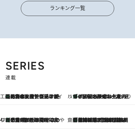
ランキング一覧
SERIES
連載
工藤まやのおもてなしハワイ
【ハワイ土産】ローカルの絶大な支持で復活！ 絶品の幻クッキー《元ファンの日本人女性が受け継いだ名店》
2026.8.6
ハワイ賢者 リサのお気に入りリスト
あの伝説の限定トートも！ リニューアルした「ディーン＆デルーカ ハワイ」で必須のお土産8選
2026.8.6
47都道府県の手みやげ ひんやりスイーツで夏を満喫
【三重県】この夏絶対食べたい 冷やしておいしいおやつ3選 お餅×アイスの新感覚スイーツ
2026.8.6
齋藤 薫 美容脳ルネサンス
「荷物が増えるほど旅ストレスは増す」美容ジャーナリストがたどり着いた最終結論。“化粧品を劇的に減らす”感動の凝縮美容とは
2026.8.6