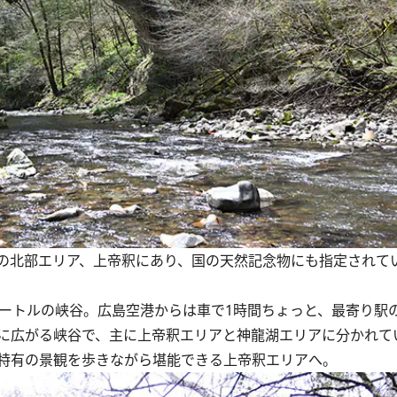
の北部エリア、上帝釈にあり、国の天然記念物にも指定されて
ートルの峡谷。広島空港からは車で1時間ちょっと、最寄り駅
北に広がる峡谷で、主に上帝釈エリアと神龍湖エリアに分かれて
特有の景観を歩きながら堪能できる上帝釈エリアへ。