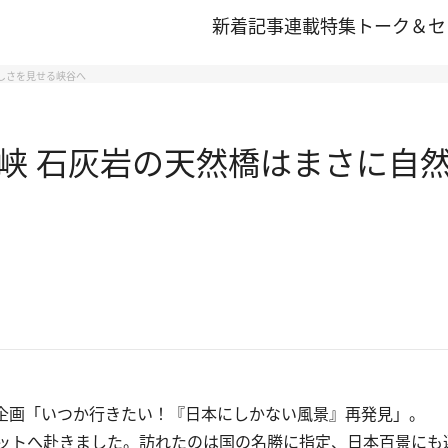
新着記事
連載
特集
トーク＆セ
しさを見せる峡谷へ
峡 石灰岩の天然橋はまさに自然
載企画「いつか行きたい！『日本にしかない風景』再発見」。
ットへ赴きました。訪れたのは国の名勝に指定、日本百景にも