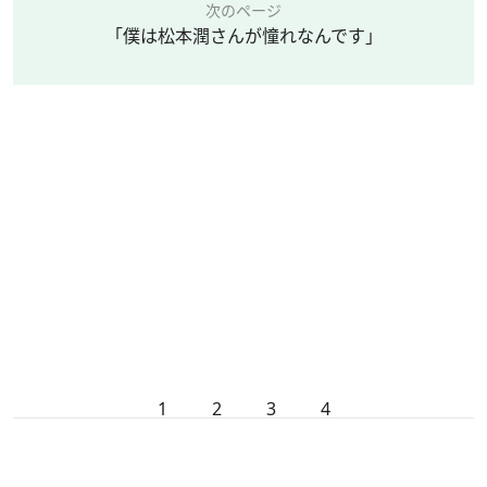
次のページ
「僕は松本潤さんが憧れなんです」
1
2
3
4