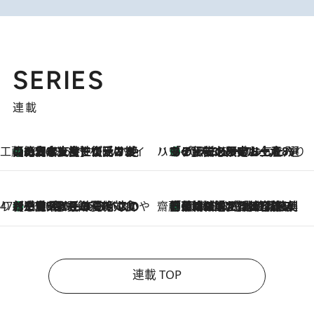
SERIES
連載
工藤まやのおもてなしハワイ
【ハワイ土産】ローカルの絶大な支持で復活！ 絶品の幻クッキー《元ファンの日本人女性が受け継いだ名店》
2026.8.6
ハワイ賢者 リサのお気に入りリスト
あの伝説の限定トートも！ リニューアルした「ディーン＆デルーカ ハワイ」で必須のお土産8選
2026.8.6
47都道府県の手みやげ ひんやりスイーツで夏を満喫
【三重県】この夏絶対食べたい 冷やしておいしいおやつ3選 お餅×アイスの新感覚スイーツ
2026.8.6
齋藤 薫 美容脳ルネサンス
「荷物が増えるほど旅ストレスは増す」美容ジャーナリストがたどり着いた最終結論。“化粧品を劇的に減らす”感動の凝縮美容とは
2026.8.6
連載 TOP