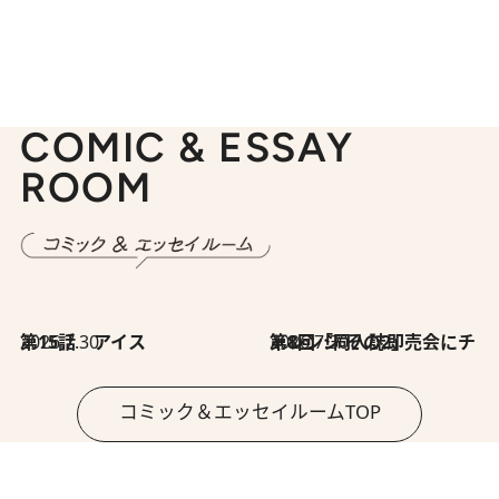
COMIC & ESSAY
ROOM
2026.7.30
第15話 アイス
2026.7.30
第8回「同人誌即売会にチャレンジ その2」
コミック＆エッセイルームTOP