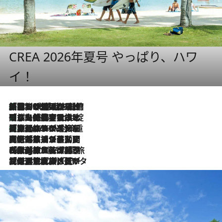
CREA 2026年夏号 やっぱり、ハワ
イ！
「荷物が増えるほど旅ストレスは増す」美容ジャーナリストがたどり着いた最終結論。“化粧品を劇的に減らす”感動の凝縮美容とは
2026.8.6
「旅先には金髪ウィッグを持参」日本と同じメイクでは損してる!? 美容ジャーナリストが提案する“掟破りの旅美容”とは
2026.8.6
【厳選旅コスメ】「身軽さ＆UV対策重視！」ヘアアーティストshucoが選んだ夏旅ベストコスメを発表【Mサイズジップ】
2026.8.6
2026.8.5
【厳選旅コスメ】国内をあちこち移動する河井菜摘が選んだ夏旅ベストコスメ発表！「リラックスアイテムはマスト」【Mサイズジップ】
2026.8.4
【厳選旅コスメ】「紫外線＆乾燥対策しながらメイク感も！」ヘア＆メイクGeorgeが選んだ夏旅ベストコスメを発表！【Mサイズジップ】
2026.8.3
【厳選旅コスメ】「保湿もタイパ重視！」“サウナ好き”タレント清水みさとが愛用する夏旅ベストコスメを発表！【Mサイズジップ】