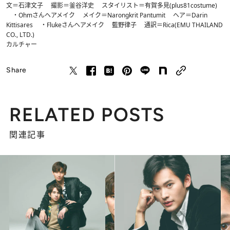
文＝石津文子 撮影＝釜谷洋史 スタイリスト＝有賀多見(plus81costume)
・Ohmさんヘアメイク メイク＝Narongkrit Pantumit ヘア＝Darin
Kittisares ・Flukeさんヘアメイク 藍野律子 通訳＝Rica(EMU THAILAND
CO., LTD.)
カルチャー
Share
RELATED POSTS
関連記事