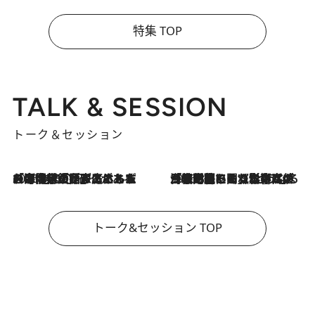
特集 TOP
TALK & SESSION
トーク＆セッション
2026.8.3
「今後値上げがあるとすれば…」「リスクがあるのは今年の冬」エネルギー専門家が語る、ホルムズ海峡封鎖が家庭にもたらす“ある心配”
2026.8.3
「住宅建てられない…」「サーチャージ料の高値が続いている」ホルムズ海峡封鎖による影響はいつまで続く？《エネルギー専門家に聞く“どうなる日本の暮らし”》
トーク&セッション TOP