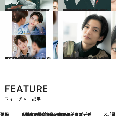
2023.2.14
【前篇を読む】「愛にはいろんな形があるし自由」Ohm＆FlukeがMy Blueに語る“日本のBLドラマ”の面白さ
カルチャー
2023.2.9
｢2gether｣｢Lovely Writer｣でタイ沼続出 Kaoが語ったファンミでの“涙”と｢ディズニーランドでしたいこと｣
カルチャー
2021.6.23
総視聴8億回超え ！タイ発のBL「2gether」が凄くいい
カルチャー
2023.1.6
看護師を目指していた時期も。 裏方気質だった渡邊圭祐が 地元・仙台で芽生えた役者の道
カルチャー
FEATURE
フィーチャー記事
【銀座で出合う最旬美容】美髪ケアや上質な眠り…セルフケアのアップデートから、特別な名入れギフトまで。大人のための「ReFa GINZA」クルーズ