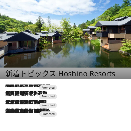
新着トピックス Hoshino Resorts
2026.7.31
【ホテル帰省】という選択肢をOMOが提案。家族とほどよい距離を保つには「昼は実家、夜は気兼ねなくホテルで！」
2026.7.24
【夏限定ディナーコース】旬を迎える稚鮎や花ズッキーニなどをイタリア・トスカーナの郷土料理の手法で満喫！
2026.7.17
「土佐和ハーブかき氷」がOMO7高知に登場！生姜、山椒、大葉など目にも舌にも涼を呼ぶ郷土の味
2026.7.10
NEW OPEN！【界 草津】名湯の地に誕生。趣の異なる2種の温泉と上州ならではの会席・蕎麦割烹など美食を味わう究極の癒やし旅