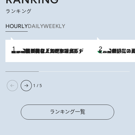
ランキング
HOURLY
DAILY
WEEKLY
2026.8.5
【なぜ吉沢亮は「気配を消せる」のか？】興行収入208億の『国宝』を経て挑むミュージカル『ディア・エヴァン・ハンセン』。トップ俳優が舞台上でさらけ出した“孤独”とは
【三重県】この夏絶対食べたい 冷やしておいしいおやつ3選 お餅×ア
2026.8.6
1 / 5
ランキング一覧