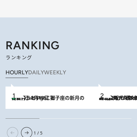
RANKING
ランキング
HOURLY
DAILY
WEEKLY
【新月】8月13日 獅子座の新月の日に行うといいこと
5 Hours Ago
2026.8.8
《北欧の人々の幸福度が高いのは…》元デンマーク親善大使が出会った“心が満たされる暮らし”「いいかげんにヒュッゲしなさい！」
1 / 5