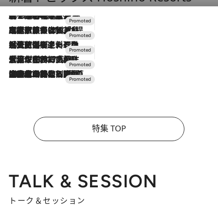
2026.8.7
【トンボの足水浴】ヒノキの香りに包まれて涼感マックス！約13℃の湧水かけ流しを避暑地「星野温泉 トンボの湯」で体験
2026.7.31
【ホテル帰省】という選択肢をOMOが提案。家族とほどよい距離を保つには「昼は実家、夜は気兼ねなくホテルで！」
2026.7.24
【夏限定ディナーコース】旬を迎える稚鮎や花ズッキーニなどをイタリア・トスカーナの郷土料理の手法で満喫！
2026.7.17
「土佐和ハーブかき氷」がOMO7高知に登場！生姜、山椒、大葉など目にも舌にも涼を呼ぶ郷土の味
2026.7.10
NEW OPEN！【界 草津】名湯の地に誕生。趣の異なる2種の温泉と上州ならではの会席・蕎麦割烹など美食を味わう究極の癒やし旅
特集 TOP
TALK & SESSION
トーク＆セッション