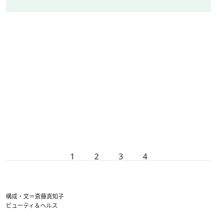
1
2
3
4
構成・文＝斎藤真知子
ビューティ＆ヘルス