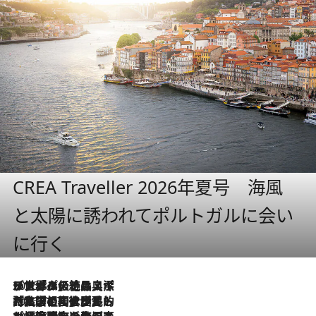
CREA Traveller 2026年夏号 海風
と太陽に誘われてポルトガルに会い
に行く
2026.8.8
リスボンの絶品スイーツ「パステル・デ・ナタ」とは？ポルトガル伝統の奥深い世界へ
2026.7.27
「私の祖国はポルトガル語です」国民的詩人フェルナンド・ペソアと、彼が愛した文学の街を歩く