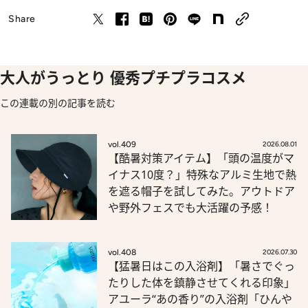
Share
大人がうっとり 優秀プチプラコスメ
この連載の別の記事を読む
vol.409
2026.08.01
【酷暑対策アイテム】「頭の温度がマ
イナス10度？」特殊なアルミ生地で熱
を遮る帽子を試してみた。アウトドア
や野外フェスでも大活躍の予感！
vol.408
2026.07.30
【猛暑日はこの入浴剤】「暑さでぐっ
たりした体を鎮静させてくれる印象」
アユーラ“あの香り”の入浴剤「ひんや