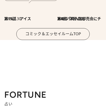
2026.7.30
第15話 アイス
2026.7.30
第8回「同人誌即売会にチャレンジ その2」
コミック＆エッセイルームTOP
FORTUNE
占い