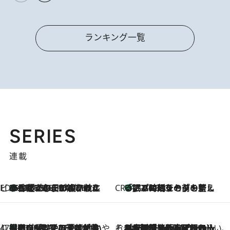
ランキング一覧
SERIES
連載
ビューティいいもの集め EDITORS' BEST
35℃超えの日の夜、枕にひと吹き！ BAUMのルームスプレーが、ひのきの香りで心まで解きほぐす
2026.8.10
CREA'S CHOICE
「眠る時刻をセットする」——眠りの前を整える、バルミューダの新しいアプローチ
2026.8.10
47都道府県の手みやげ ひんやりスイーツで夏を満喫
【岡山県】この夏絶対食べたい 冷やしておいしいおやつ3選 フルーツが主役のプリンやアイスが勢揃い
2026.8.10
そおだよおこの関西おいしい、おやつ紀行
2026.8.9
［大阪府箕面市］一皿一皿目の前で仕上げられる、料理を巧みに組み込んだアシェットデセールコース「ミチル アシェット デセール（Michiru assiette dessert）」