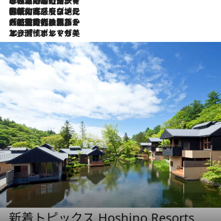
2026.7.26
ポルトガル近海が育む極上の海の幸。キリリと冷えた白ワインと愉しむ、シーフード専門店の贅沢
2026.7.22
伝統の味をモダンに昇華。高感度な地元客が集う、リスボンの最旬ガストロノミー
2026.7.21
大航海時代の栄華から、震災、独裁、そして革命へ。ポルトガル・首都リスボンの石畳に刻まれた「歴史の光と影」
2026.7.13
エッセイ・ヤマザキマリ「慎ましくも美しき国 ポルトガル」
新着トピックス Hoshino Resorts