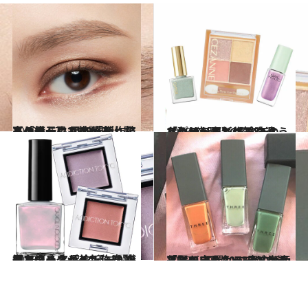
2023.1.17
【ケイト】2023春新作アイシャドウ 目が「縦」にも「横」にも拡がる！ 技ありの一品で自分史上最高の目元に
ビューティ＆ヘルス
2023.1.24
【セザンヌ】【エクセル】ほか春新作 今年の「パステル」は一味違う！ “夜明けの空”のような色にうっとり
ビューティ＆ヘルス
2023.1.6
【アディクション】2023春コスメ 名品クリームシャドウ＆ネイル新作は 繊細な煌めきが美しい奇跡のカラー
ビューティ＆ヘルス
2023.1.1
【THREE】2023春の新色ネイル 初買いコスメは「陽だまり色」で！ お洒落なくすみカラーがたまらない
ビューティ＆ヘルス