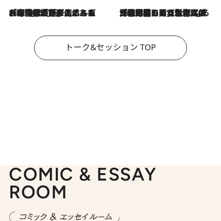
2026.8.3
「今後値上げがあるとすれば…」「リスクがあるのは今年の冬」エネルギー専門家が語る、ホルムズ海峡封鎖が家庭にもたらす“ある心配”
2026.8.3
「住宅建てられない…」「サーチャージ料の高値が続いている」ホルムズ海峡封鎖による影響はいつまで続く？《エネルギー専門家に聞く“どうなる日本の暮らし”》
トーク&セッション TOP
COMIC & ESSAY
ROOM