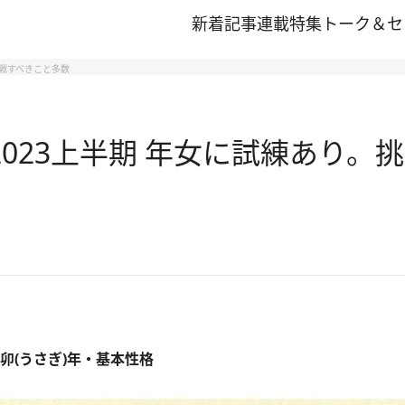
新着記事
連載
特集
トーク＆セ
挑戦すべきこと多数
2023上半期 年女に試練あり。
卯(うさぎ)年・基本性格