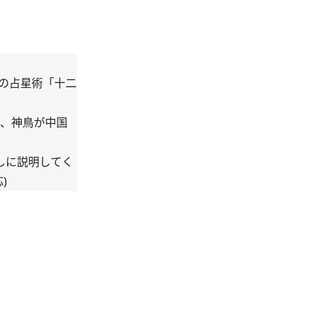
の占星術「十二
と、神鳥が中国
ごしに説明してく
)