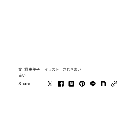
文=堀 由美子 イラスト＝さじきまい
占い
Share