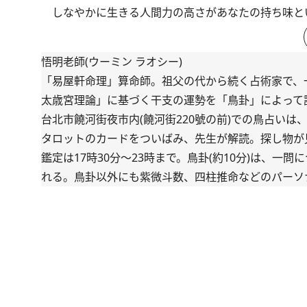
しなやかに生きる人間力の高さがあなたの持ち味と
悟明老師(ウーミン ラオシー)
「易屋軒命理」算命師。祖父の代から続く占術家で、
太歳宮理論」に基づく干支の運勢を「鳥卦」によって
台北市饒河街夜市内(饒河街220號の前)での鳥占い
タロットのカードをついばみ、先生が解読。探し物が
鑑定は17時30分～23時まで。鳥卦(約10分)は、
れる。鳥卦以外にも紫微斗数、四柱推命などのパーソナルな