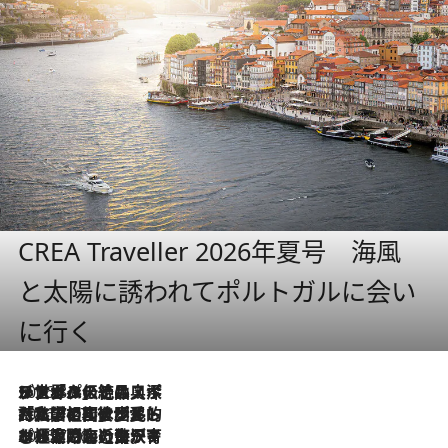
CREA Traveller 2026年夏号 海風
と太陽に誘われてポルトガルに会い
に行く
2026.8.8
リスボンの絶品スイーツ「パステル・デ・ナタ」とは？ポルトガル伝統の奥深い世界へ
2026.7.27
「私の祖国はポルトガル語です」国民的詩人フェルナンド・ペソアと、彼が愛した文学の街を歩く
2026.7.26
ポルトガル近海が育む極上の海の幸。キリリと冷えた白ワインと愉しむ、シーフード専門店の贅沢