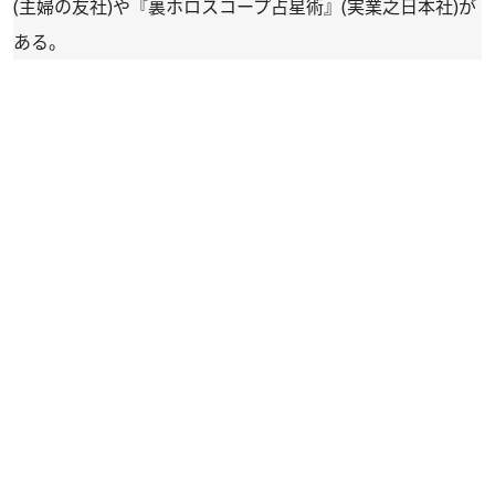
(主婦の友社)や『
裏ホロスコープ占星術
』(実業之日本社)が
ある。