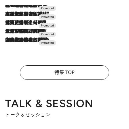
2026.8.7
【トンボの足水浴】ヒノキの香りに包まれて涼感マックス！約13℃の湧水かけ流しを避暑地「星野温泉 トンボの湯」で体験
2026.7.31
【ホテル帰省】という選択肢をOMOが提案。家族とほどよい距離を保つには「昼は実家、夜は気兼ねなくホテルで！」
2026.7.24
【夏限定ディナーコース】旬を迎える稚鮎や花ズッキーニなどをイタリア・トスカーナの郷土料理の手法で満喫！
2026.7.17
「土佐和ハーブかき氷」がOMO7高知に登場！生姜、山椒、大葉など目にも舌にも涼を呼ぶ郷土の味
2026.7.10
NEW OPEN！【界 草津】名湯の地に誕生。趣の異なる2種の温泉と上州ならではの会席・蕎麦割烹など美食を味わう究極の癒やし旅
特集 TOP
TALK & SESSION
トーク＆セッション