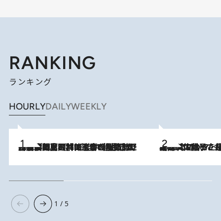
RANKING
ランキング
HOURLY
DAILY
WEEKLY
2026.8.8
「最後に見られてよかった」上野動物園の東園パンダ舎が解体前に特別公開。8月16日まで延長されたパネル展と共に辿る“半世紀”のパンダ飼育《解体工事の図面あり》
2026.8.5
【阿川佐和子さんの年とる力】なぜ70代で始めた趣味は“こんなに楽しい”のか？ ピアノ、俳句…スランプに陥っても続けられる“ある秘訣”とは
1 / 5