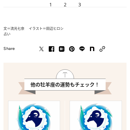
1
2
3
文＝流光七奈 イラスト＝田辺ヒロシ
占い
Share
他の牡羊座の運勢もチェック！