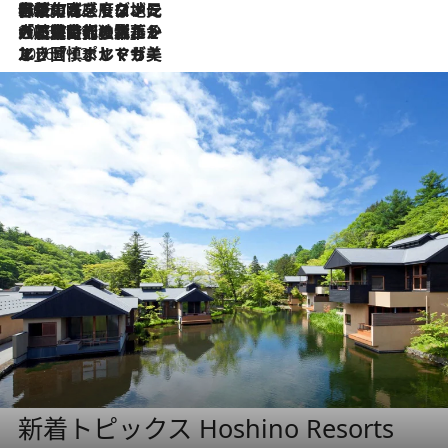
2026.7.22
伝統の味をモダンに昇華。高感度な地元客が集う、リスボンの最旬ガストロノミー
2026.7.21
大航海時代の栄華から、震災、独裁、そして革命へ。ポルトガル・首都リスボンの石畳に刻まれた「歴史の光と影」
2026.7.13
エッセイ・ヤマザキマリ「慎ましくも美しき国 ポルトガル」
新着トピックス Hoshino Resorts