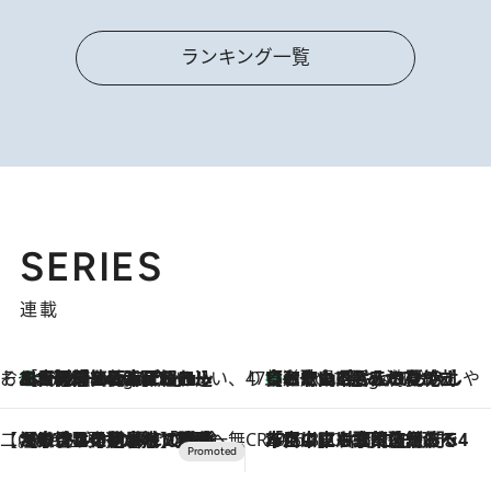
ランキング一覧
SERIES
連載
そおだよおこの関西おいしい、おやつ紀行
［大阪府箕面市］一皿一皿目の前で仕上げられる、料理を巧みに組み込んだアシェットデセールコース「ミチル アシェット デセール（Michiru assiette dessert）」
8 Hours Ago
47都道府県の手みやげ ひんやりスイーツで夏を満喫
【和歌山県】この夏絶対食べたい 冷やしておいしいおやつ3選 みかんがごろっと丸ごと入ったジュレ
8 Hours Ago
【CREA×星野リゾート】唯一無二。癒しと発見が待つ場所へ
2026.8.7
【トンボの足水浴】ヒノキの香りに包まれて涼感マックス！約13℃の湧水かけ流しを避暑地「星野温泉 トンボの湯」で体験
CREA'S CHOICE
2026.8.7
「立川にも歌舞伎があるんだよ」 片岡仁左衛門・市川中車ら豪華座組みで4年目の立川立飛歌舞伎へ