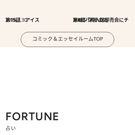
2026.7.30
第15話 アイス
2026.7.30
第8回「同人誌即売会にチャレンジ その2」
コミック＆エッセイルームTOP
FORTUNE
占い