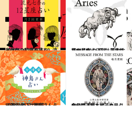
2026.7.29
《ほかの星座も見る》流光七奈の12星座占い
占い
2021.12.1
【12星座占い】牡羊座(おひつじ座)の運勢、基本性格まとめ
占い
2022.7.25
【干支占い】神鳥さん占い2022年下半期篇
占い
2026.7.31
今月の運勢＆メッセージを公開「岡本翔子の星占い」
占い