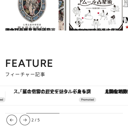
2026.7.31
【今月のあなたの運勢は？】心理占星学研究家 岡本翔子の星占い
占い
2024.6.15
【あなたの恋愛運は？】JINMUのアムール占星術 愛とエロスのジンムリズム
占い
FEATURE
フィーチャー記事
【銀座で出合う最旬美容】美髪ケアや上質な眠り…セルフケアのアップデートから、特別な名入れギフトまで。大人のための「ReFa GINZA」クルーズ
ヴァシュロン・コンスタンタン
3
/
5