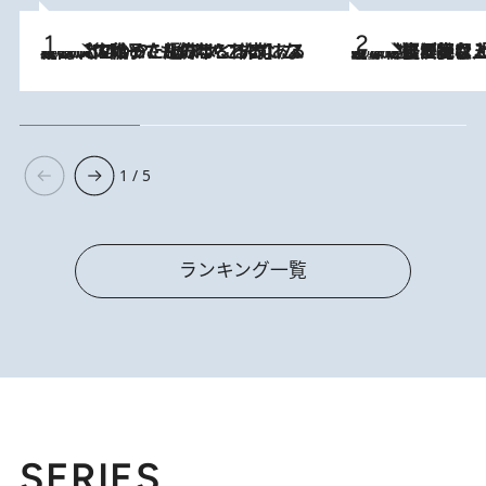
2026.8.5
【阿川佐和子さんの年とる力】なぜ70代で始めた趣味は“こんなに楽しい”のか？ ピアノ、俳句…スランプに陥っても続けられる“ある秘訣”とは
2026.8.5
【なぜ吉沢亮は「気配を消せる」のか？】興行収入208億の『国宝』を経て挑むミュージカル『ディア・エヴァン・ハンセン』。トップ俳優が舞台上でさらけ出した“孤独”とは
1 / 5
ランキング一覧
SERIES