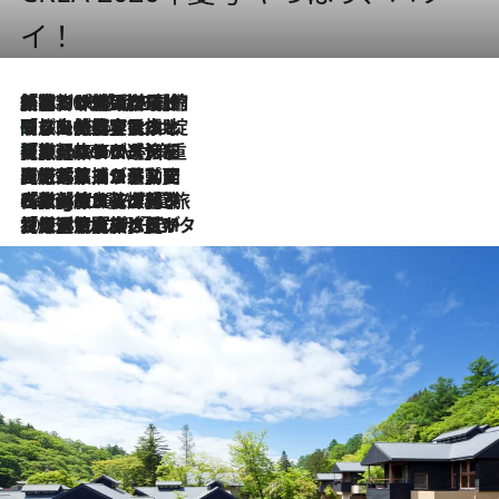
イ！
「荷物が増えるほど旅ストレスは増す」美容ジャーナリストがたどり着いた最終結論。“化粧品を劇的に減らす”感動の凝縮美容とは
2026.8.6
「旅先には金髪ウィッグを持参」日本と同じメイクでは損してる!? 美容ジャーナリストが提案する“掟破りの旅美容”とは
2026.8.6
【厳選旅コスメ】「身軽さ＆UV対策重視！」ヘアアーティストshucoが選んだ夏旅ベストコスメを発表【Mサイズジップ】
2026.8.6
2026.8.5
【厳選旅コスメ】国内をあちこち移動する河井菜摘が選んだ夏旅ベストコスメ発表！「リラックスアイテムはマスト」【Mサイズジップ】
2026.8.4
【厳選旅コスメ】「紫外線＆乾燥対策しながらメイク感も！」ヘア＆メイクGeorgeが選んだ夏旅ベストコスメを発表！【Mサイズジップ】
2026.8.3
【厳選旅コスメ】「保湿もタイパ重視！」“サウナ好き”タレント清水みさとが愛用する夏旅ベストコスメを発表！【Mサイズジップ】