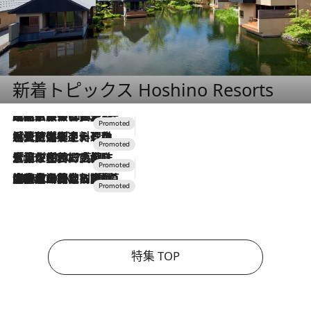
新着トピックス Hoshino Resorts
2026.7.31
【ホテル帰省】という選択肢をOMOが提案。家族とほどよい距離を保つには「昼は実家、夜は気兼ねなくホテルで！」
2026.7.24
【夏限定ディナーコース】旬を迎える稚鮎や花ズッキーニなどをイタリア・トスカーナの郷土料理の手法で満喫！
2026.7.17
「土佐和ハーブかき氷」がOMO7高知に登場！生姜、山椒、大葉など目にも舌にも涼を呼ぶ郷土の味
2026.7.10
NEW OPEN！【界 草津】名湯の地に誕生。趣の異なる2種の温泉と上州ならではの会席・蕎麦割烹など美食を味わう究極の癒やし旅
特集 TOP