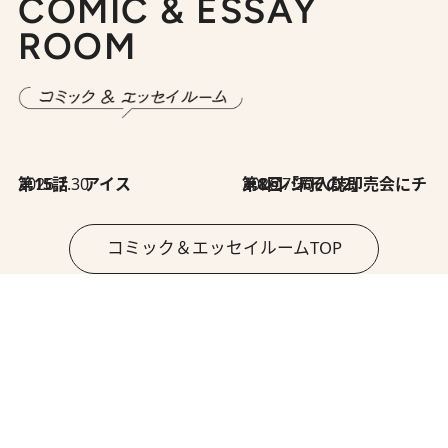
COMIC & ESSAY
ROOM
2026.7.30
第15話 アイス
2026.7.30
第8回「同人誌即売会にチャレンジ その2」
コミック＆エッセイルームTOP