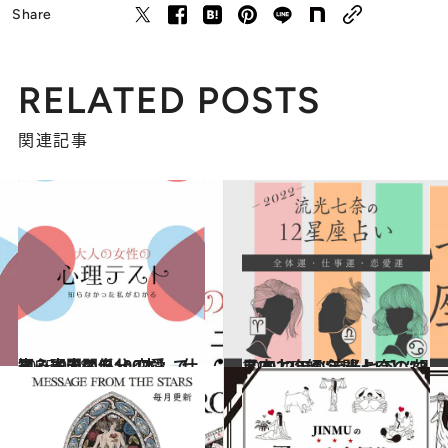
Share
RELATED POSTS
関連記事
2025.9.28
【心理テスト100本】で知る本当の自分 恋愛、仕事、人間関係…
占い
2021.12.15
【2022年の年間占い】“視える占い師”流光七奈の12星座占い
占い