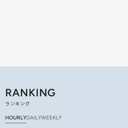
RANKING
ランキング
HOURLY
DAILY
WEEKLY