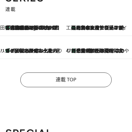
連載
田中稲の勝手に再ブーム
「湘南乃風に憧れて」観客大盛上がりの“タオル回し”に、ラッパー顔負けの高速歌唱まで…さだまさし（74）のアグレッシブすぎる現在地
4 Hours Ago
工藤まやのおもてなしハワイ
【ハワイ土産】ローカルの絶大な支持で復活！ 絶品の幻クッキー《元ファンの日本人女性が受け継いだ名店》
2026.8.6
ハワイ賢者 リサのお気に入りリスト
あの伝説の限定トートも！ リニューアルした「ディーン＆デルーカ ハワイ」で必須のお土産8選
2026.8.6
47都道府県の手みやげ ひんやりスイーツで夏を満喫
【三重県】この夏絶対食べたい 冷やしておいしいおやつ3選 お餅×アイスの新感覚スイーツ
2026.8.6
連載 TOP