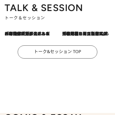
TALK & SESSION
トーク＆セッション
2026.8.3
「今後値上げがあるとすれば…」「リスクがあるのは今年の冬」エネルギー専門家が語る、ホルムズ海峡封鎖が家庭にもたらす“ある心配”
2026.8.3
「住宅建てられない…」「サーチャージ料の高値が続いている」ホルムズ海峡封鎖による影響はいつまで続く？《エネルギー専門家に聞く“どうなる日本の暮らし”》
トーク&セッション TOP