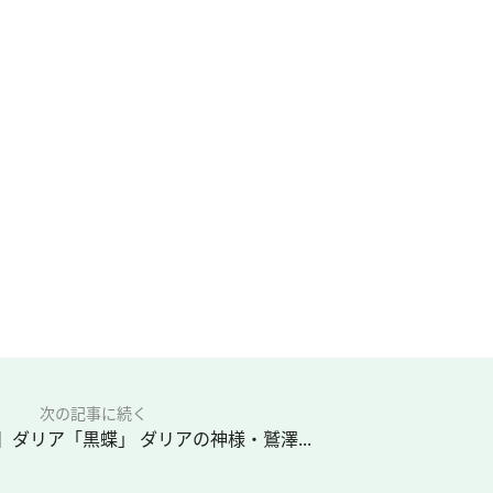
次の記事に続く
】ダリア「黒蝶」 ダリアの神様・鷲澤...