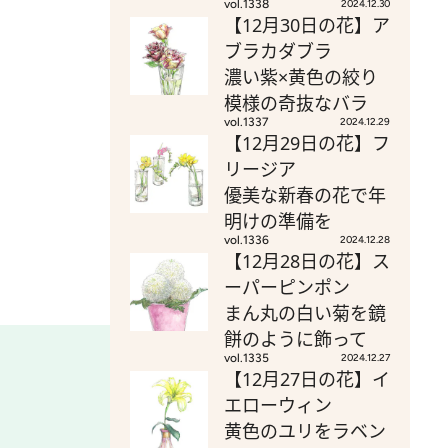
vol.1338
2024.12.30
【12月30日の花】ア
ブラカダブラ
濃い紫×黄色の絞り
模様の奇抜なバラ
vol.1337
2024.12.29
【12月29日の花】フ
リージア
優美な新春の花で年
明けの準備を
vol.1336
2024.12.28
【12月28日の花】ス
ーパーピンポン
まん丸の白い菊を鏡
餅のように飾って
vol.1335
2024.12.27
【12月27日の花】イ
エローウィン
黄色のユリをラベン