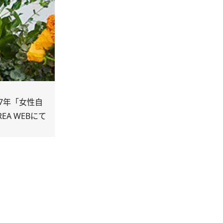
7年「女性自
A WEBにて