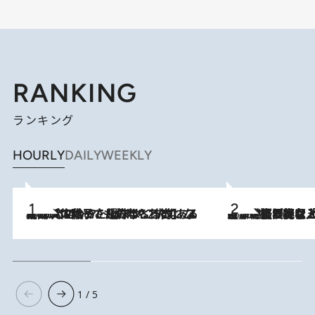
RANKING
ランキング
HOURLY
DAILY
WEEKLY
2026.8.5
【阿川佐和子さんの年とる力】なぜ70代で始めた趣味は“こんなに楽しい”のか？ ピアノ、俳句…スランプに陥っても続けられる“ある秘訣”とは
2026.8.5
【なぜ吉沢亮は「気配を消せる」のか？】興行収入208億の『国宝』を経て挑むミュージカル『ディア・エヴァン・ハンセン』。トップ俳優が舞台上でさらけ出した“孤独”とは
1 / 5