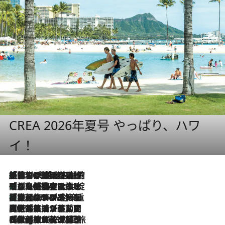
CREA 2026年夏号 やっぱり、ハワ
イ！
「荷物が増えるほど旅ストレスは増す」美容ジャーナリストがたどり着いた最終結論。“化粧品を劇的に減らす”感動の凝縮美容とは
2026.8.6
「旅先には金髪ウィッグを持参」日本と同じメイクでは損してる!? 美容ジャーナリストが提案する“掟破りの旅美容”とは
2026.8.6
【厳選旅コスメ】「身軽さ＆UV対策重視！」ヘアアーティストshucoが選んだ夏旅ベストコスメを発表【Mサイズジップ】
2026.8.6
2026.8.5
【厳選旅コスメ】国内をあちこち移動する河井菜摘が選んだ夏旅ベストコスメ発表！「リラックスアイテムはマスト」【Mサイズジップ】
2026.8.4
【厳選旅コスメ】「紫外線＆乾燥対策しながらメイク感も！」ヘア＆メイクGeorgeが選んだ夏旅ベストコスメを発表！【Mサイズジップ】