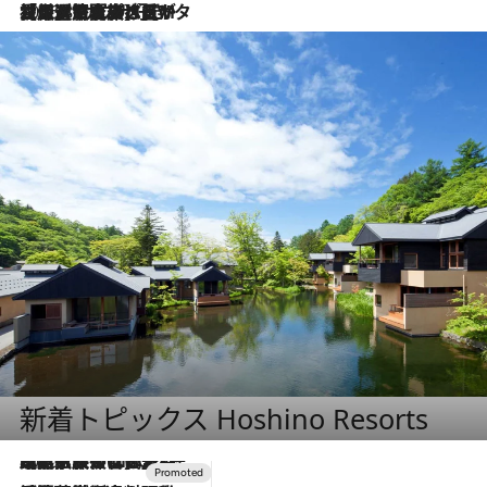
2026.8.3
【厳選旅コスメ】「保湿もタイパ重視！」“サウナ好き”タレント清水みさとが愛用する夏旅ベストコスメを発表！【Mサイズジップ】
新着トピックス Hoshino Resorts
2026.7.31
【ホテル帰省】という選択肢をOMOが提案。家族とほどよい距離を保つには「昼は実家、夜は気兼ねなくホテルで！」