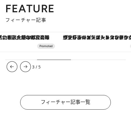
FEATURE
フィーチャー記事
ヴァシュロン・コンスタンタン「オーヴァーシーズ・オートマティック」。旅愛好家のお気に入りコレクションから、ジェンダーレスな新作が登場
【銀座で出合う最旬美容】美髪ケアや上質な眠
3
/
5
フィーチャー記事一覧