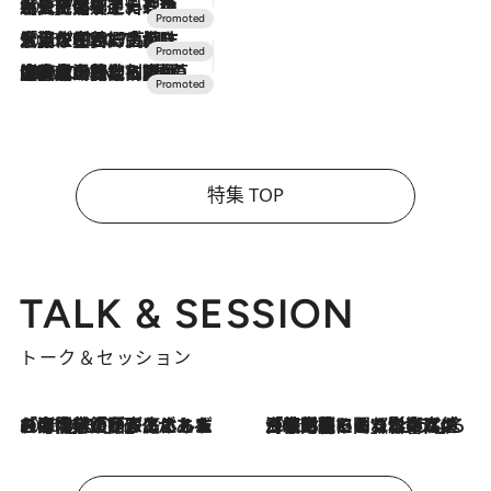
2026.7.24
【夏限定ディナーコース】旬を迎える稚鮎や花ズッキーニなどをイタリア・トスカーナの郷土料理の手法で満喫！
2026.7.17
「土佐和ハーブかき氷」がOMO7高知に登場！生姜、山椒、大葉など目にも舌にも涼を呼ぶ郷土の味
2026.7.10
NEW OPEN！【界 草津】名湯の地に誕生。趣の異なる2種の温泉と上州ならではの会席・蕎麦割烹など美食を味わう究極の癒やし旅
特集 TOP
TALK & SESSION
トーク＆セッション
2026.8.3
「今後値上げがあるとすれば…」「リスクがあるのは今年の冬」エネルギー専門家が語る、ホルムズ海峡封鎖が家庭にもたらす“ある心配”
2026.8.3
「住宅建てられない…」「サーチャージ料の高値が続いている」ホルムズ海峡封鎖による影響はいつまで続く？《エネルギー専門家に聞く“どうなる日本の暮らし”》