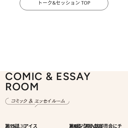
トーク&セッション TOP
COMIC & ESSAY
ROOM
2026.7.30
第15話 アイス
2026.7.30
第8回「同人誌即売会にチャレンジ その2」