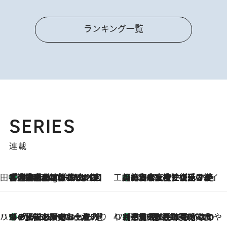
ランキング一覧
SERIES
連載
田中稲の勝手に再ブーム
「湘南乃風に憧れて」観客大盛上がりの“タオル回し”に、ラッパー顔負けの高速歌唱まで…さだまさし（74）のアグレッシブすぎる現在地
1 Hour Ago
工藤まやのおもてなしハワイ
【ハワイ土産】ローカルの絶大な支持で復活！ 絶品の幻クッキー《元ファンの日本人女性が受け継いだ名店》
2026.8.6
ハワイ賢者 リサのお気に入りリスト
あの伝説の限定トートも！ リニューアルした「ディーン＆デルーカ ハワイ」で必須のお土産8選
2026.8.6
47都道府県の手みやげ ひんやりスイーツで夏を満喫
【三重県】この夏絶対食べたい 冷やしておいしいおやつ3選 お餅×アイスの新感覚スイーツ
2026.8.6