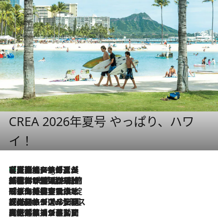
CREA 2026年夏号 やっぱり、ハワ
イ！
【厳選旅コスメ】「多機能アイテムがメイン！」旅好き美容エディターが選んだ夏旅ベストコスメを発表【Mサイズジップ】
1 Hour Ago
2026.8.6
「荷物が増えるほど旅ストレスは増す」美容ジャーナリストがたどり着いた最終結論。“化粧品を劇的に減らす”感動の凝縮美容とは
2026.8.6
「旅先には金髪ウィッグを持参」日本と同じメイクでは損してる!? 美容ジャーナリストが提案する“掟破りの旅美容”とは
2026.8.6
【厳選旅コスメ】「身軽さ＆UV対策重視！」ヘアアーティストshucoが選んだ夏旅ベストコスメを発表【Mサイズジップ】
2026.8.5
【厳選旅コスメ】国内をあちこち移動する河井菜摘が選んだ夏旅ベストコスメ発表！「リラックスアイテムはマスト」【Mサイズジップ】