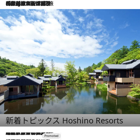
2026.8.4
【厳選旅コスメ】「紫外線＆乾燥対策しながらメイク感も！」ヘア＆メイクGeorgeが選んだ夏旅ベストコスメを発表！【Mサイズジップ】
新着トピックス Hoshino Resorts
2026.7.31
【ホテル帰省】という選択肢をOMOが提案。家族とほどよい距離を保つには「昼は実家、夜は気兼ねなくホテルで！」