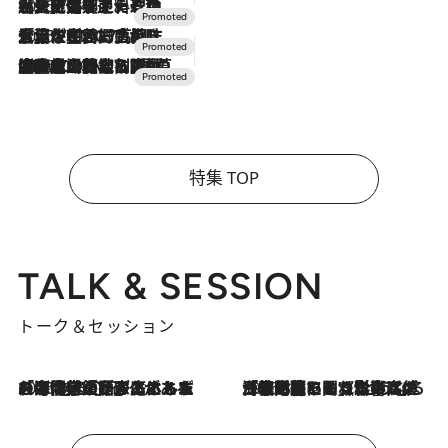
2026.7.24
【夏限定ディナーコース】旬を迎える稚鮎や花ズッキーニなどをイタリア・トスカーナの郷土料理の手法で満喫！
2026.7.17
「土佐和ハーブかき氷」がOMO7高知に登場！生姜、山椒、大葉など目にも舌にも涼を呼ぶ郷土の味
2026.7.10
NEW OPEN！【界 草津】名湯の地に誕生。趣の異なる2種の温泉と上州ならではの会席・蕎麦割烹など美食を味わう究極の癒やし旅
特集 TOP
TALK & SESSION
トーク＆セッション
2026.8.3
「今後値上げがあるとすれば…」「リスクがあるのは今年の冬」エネルギー専門家が語る、ホルムズ海峡封鎖が家庭にもたらす“ある心配”
2026.8.3
「住宅建てられない…」「サーチャージ料の高値が続いている」ホルムズ海峡封鎖による影響はいつまで続く？《エネルギー専門家に聞く“どうなる日本の暮らし”》