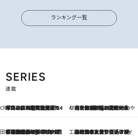
ランキング一覧
SERIES
連載
CREA'S CHOICE
「立川にも歌舞伎があるんだよ」 片岡仁左衛門・市川中車ら豪華座組みで4年目の立川立飛歌舞伎へ
1 Hour Ago
47都道府県の手みやげ ひんやりスイーツで夏を満喫
【京都府】この夏絶対食べたい 冷やしておいしいおやつ3選 ひと口目から心を掴む新緑のテリーヌ
1 Hour Ago
田中稲の勝手に再ブーム
「湘南乃風に憧れて」観客大盛上がりの“タオル回し”に、ラッパー顔負けの高速歌唱まで…さだまさし（74）のアグレッシブすぎる現在地
6 Hours Ago
工藤まやのおもてなしハワイ
2026.8.6
【ハワイ土産】ローカルの絶大な支持で復活！ 絶品の幻クッキー《元ファンの日本人女性が受け継いだ名店》