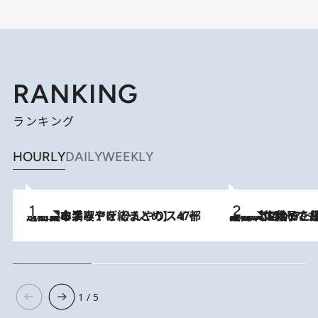
RANKING
ランキング
HOURLY
DAILY
WEEKLY
2026.8.5
【西日本エリアを総まとめ】 47都道府県の手みやげ ひんやりスイーツで夏を満喫
2026.8.5
【阿川佐和子さんの年とる力】なぜ70代で始めた趣味は“こんなに楽しい”のか？ ピアノ、俳句…スランプに陥っても続けられる“ある秘訣”とは
1 / 5