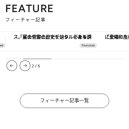
FEATURE
フィーチャー記事
「土佐和ハーブかき氷」がOMO7高知に登場！生姜、山椒、大葉など目にも舌にも涼を呼ぶ郷土の味
3
/
6
フィーチャー記事一覧