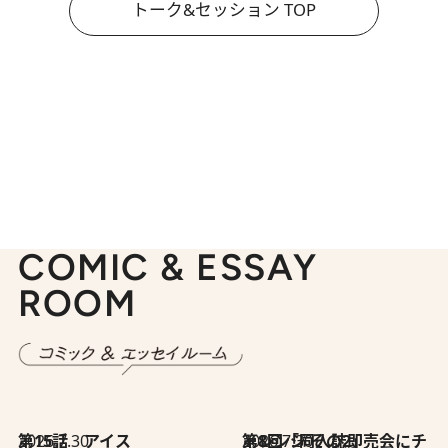
トーク&セッション TOP
COMIC & ESSAY
ROOM
2026.7.30
第15話 アイス
2026.7.30
第8回「同人誌即売会にチャレンジ その2」