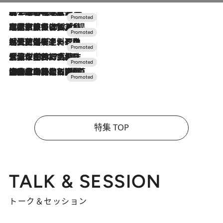
2026.8.7
【トンボの足水浴】ヒノキの香りに包まれて涼感マックス！約13℃の湧水かけ流しを避暑地「星野温泉 トンボの湯」で体験
2026.7.31
【ホテル帰省】という選択肢をOMOが提案。家族とほどよい距離を保つには「昼は実家、夜は気兼ねなくホテルで！」
2026.7.24
【夏限定ディナーコース】旬を迎える稚鮎や花ズッキーニなどをイタリア・トスカーナの郷土料理の手法で満喫！
2026.7.17
「土佐和ハーブかき氷」がOMO7高知に登場！生姜、山椒、大葉など目にも舌にも涼を呼ぶ郷土の味
2026.7.10
NEW OPEN！【界 草津】名湯の地に誕生。趣の異なる2種の温泉と上州ならではの会席・蕎麦割烹など美食を味わう究極の癒やし旅
特集 TOP
TALK & SESSION
トーク＆セッション