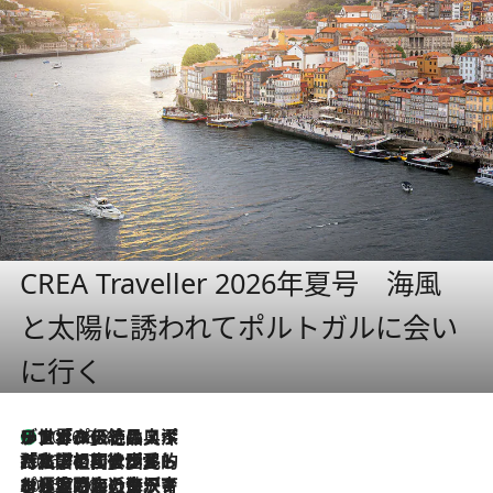
CREA Traveller 2026年夏号 海風
と太陽に誘われてポルトガルに会い
に行く
リスボンの絶品スイーツ「パステル・デ・ナタ」とは？ポルトガル伝統の奥深い世界へ
2026.8.8
2026.7.27
「私の祖国はポルトガル語です」国民的詩人フェルナンド・ペソアと、彼が愛した文学の街を歩く
2026.7.26
ポルトガル近海が育む極上の海の幸。キリリと冷えた白ワインと愉しむ、シーフード専門店の贅沢