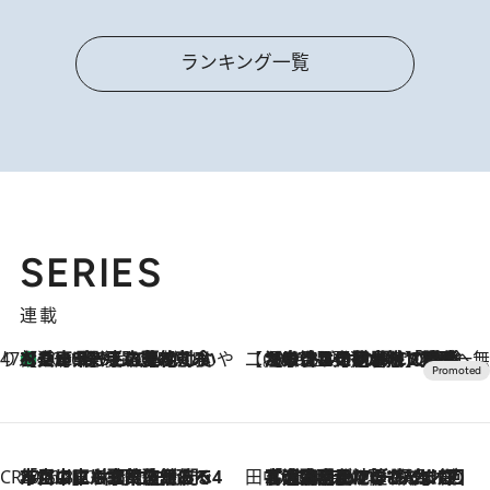
ランキング一覧
SERIES
連載
47都道府県の手みやげ ひんやりスイーツで夏を満喫
【兵庫県】この夏絶対食べたい 冷やしておいしいおやつ3選 淡路島の恵みをジェラートに集約
2026.8.8
【CREA×星野リゾート】唯一無二。癒しと発見が待つ場所へ
2026.8.7
【トンボの足水浴】ヒノキの香りに包まれて涼感マックス！約13℃の湧水かけ流しを避暑地「星野温泉 トンボの湯」で体験
CREA'S CHOICE
2026.8.7
「立川にも歌舞伎があるんだよ」 片岡仁左衛門・市川中車ら豪華座組みで4年目の立川立飛歌舞伎へ
田中稲の勝手に再ブーム
2026.8.7
「湘南乃風に憧れて」観客大盛上がりの“タオル回し”に、ラッパー顔負けの高速歌唱まで…さだまさし（74）のアグレッシブすぎる現在地