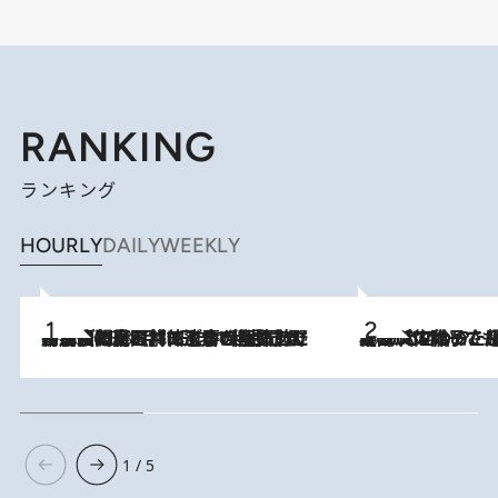
RANKING
ランキング
HOURLY
DAILY
WEEKLY
「最後に見られてよかった」上野動物園の東園パンダ舎が解体前に特別公開。8月16日まで延長されたパネル展と共に辿る“半世紀”のパンダ飼育《解体工事の図面あり》
2026.8.8
2026.8.5
【阿川佐和子さんの年とる力】なぜ70代で始めた趣味は“こんなに楽しい”のか？ ピアノ、俳句…スランプに陥っても続けられる“ある秘訣”とは
1 / 5