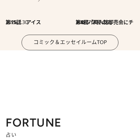
2026.7.30
第15話 アイス
2026.7.30
第8回「同人誌即売会にチャレンジ その2」
コミック＆エッセイルームTOP
FORTUNE
占い