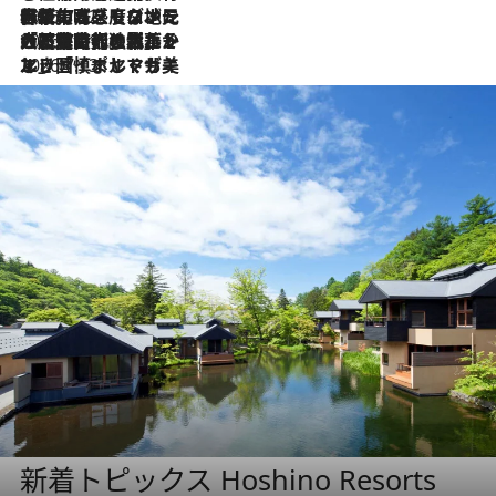
2026.7.22
伝統の味をモダンに昇華。高感度な地元客が集う、リスボンの最旬ガストロノミー
2026.7.21
大航海時代の栄華から、震災、独裁、そして革命へ。ポルトガル・首都リスボンの石畳に刻まれた「歴史の光と影」
2026.7.13
エッセイ・ヤマザキマリ「慎ましくも美しき国 ポルトガル」
新着トピックス Hoshino Resorts