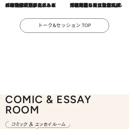
2026.8.3
「今後値上げがあるとすれば…」「リスクがあるのは今年の冬」エネルギー専門家が語る、ホルムズ海峡封鎖が家庭にもたらす“ある心配”
2026.8.3
「住宅建てられない…」「サーチャージ料の高値が続いている」ホルムズ海峡封鎖による影響はいつまで続く？《エネルギー専門家に聞く“どうなる日本の暮らし”》
トーク&セッション TOP
COMIC & ESSAY
ROOM