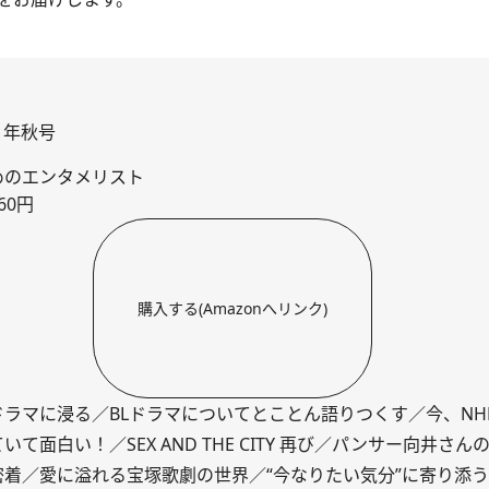
21年秋号
めのエンタメリスト
60円
購入する(Amazonへリンク)
ドラマに浸る／BLドラマについてとことん語りつくす／今、NH
いて面白い！／SEX AND THE CITY 再び／パンサー向井さん
着／愛に溢れる宝塚歌劇の世界／“今なりたい気分”に寄り添う