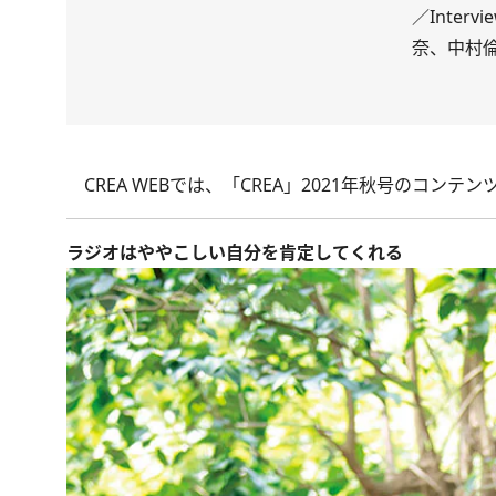
／Inte
奈、中村倫也
CREA WEBでは、
「CREA」2021年秋号
のコンテン
ラジオはややこしい自分を肯定してくれる