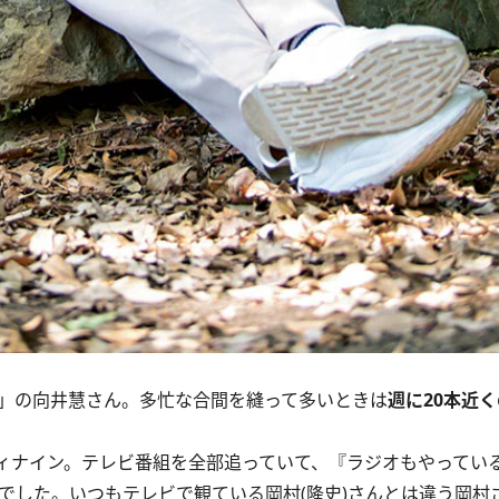
」の向井慧さん。多忙な合間を縫って多いときは
週に20本近
ィナイン。テレビ番組を全部追っていて、『ラジオもやってい
N)でした。いつもテレビで観ている岡村(隆史)さんとは違う岡