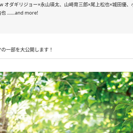
rview オダギリジョー×永山瑛太、山崎育三郎×尾上松也×城田優
 ……and more!
ツの一部を大公開します！