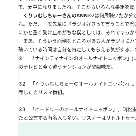
て、夢中になりましたね。そこからいろんな番組を聴
くりぃむしちゅーさんのANN
※2
は何周聴いたか分
ん。ただ、一度先輩に『ラジオ好きって言うことで陰
にかと重く受け止めがちな僕としては、それですっか
まあ、そういう面倒なところがある人がラジオにハ
聴いている時間は自分を肯定してもらえる気がする。
※1 「ナインティナインのオールナイトニッポン」(ニッ
のテレビと全く違うテンションが醍醐味だ。
※2 「くりぃむしちゅーのオールナイトニッポン」。
売したカリスマ番組。
​※3 「オードリーのオールナイトニッポン」。DJ松永
たと公言する有名人も多い。リスナーはリトルトゥー