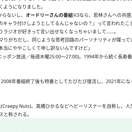
くようになりました。
からないし、
オードリーさんの番組
※3
なら、若林さんへの共感
のキャラ付けしようとしてるんじゃないの？』って言われたこ
りラジオが好きって言い出せなくなっちゃいまして……。
マりがちだし、同じような思考回路のパーソナリティが喋って
本当にややこしくて申し訳ないんですけど」
ポン放送／毎週木曜25:00～27:00)。1994年から続く長寿
2008年番組終了後も特番としてたびたび復活し、2021年に
(Creepy Nuts)、髙橋ひかるなどヘビーリスナーを自称し、
スと称される。