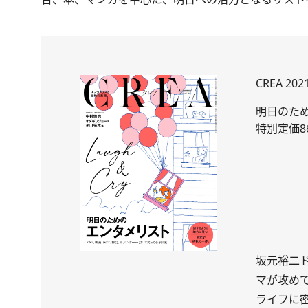
CREA 20
明日のた
特別定価8
坂元裕二
マが攻めて
ライフに密