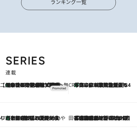
ランキング一覧
SERIES
連載
【CREA×星野リゾート】唯一無二。癒しと発見が待つ場所へ
【トンボの足水浴】ヒノキの香りに包まれて涼感マックス！約13℃の湧水かけ流しを避暑地「星野温泉 トンボの湯」で体験
2026.8.7
CREA'S CHOICE
「立川にも歌舞伎があるんだよ」 片岡仁左衛門・市川中車ら豪華座組みで4年目の立川立飛歌舞伎へ
2026.8.7
47都道府県の手みやげ ひんやりスイーツで夏を満喫
【京都府】この夏絶対食べたい 冷やしておいしいおやつ3選 ひと口目から心を掴む新緑のテリーヌ
2026.8.7
田中稲の勝手に再ブーム
2026.8.7
「湘南乃風に憧れて」観客大盛上がりの“タオル回し”に、ラッパー顔負けの高速歌唱まで…さだまさし（74）のアグレッシブすぎる現在地