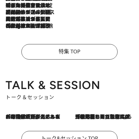
2026.8.6
「旅先には金髪ウィッグを持参」日本と同じメイクでは損してる!? 美容ジャーナリストが提案する“掟破りの旅美容”とは
2026.8.6
【厳選旅コスメ】「身軽さ＆UV対策重視！」ヘアアーティストshucoが選んだ夏旅ベストコスメを発表【Mサイズジップ】
2026.8.5
【厳選旅コスメ】国内をあちこち移動する河井菜摘が選んだ夏旅ベストコスメ発表！「リラックスアイテムはマスト」【Mサイズジップ】
2026.8.4
【厳選旅コスメ】「紫外線＆乾燥対策しながらメイク感も！」ヘア＆メイクGeorgeが選んだ夏旅ベストコスメを発表！【Mサイズジップ】
特集 TOP
TALK & SESSION
トーク＆セッション
2026.8.3
「今後値上げがあるとすれば…」「リスクがあるのは今年の冬」エネルギー専門家が語る、ホルムズ海峡封鎖が家庭にもたらす“ある心配”
2026.8.3
「住宅建てられない…」「サーチャージ料の高値が続いている」ホルムズ海峡封鎖による影響はいつまで続く？《エネルギー専門家に聞く“どうなる日本の暮らし”》
トーク&セッション TOP