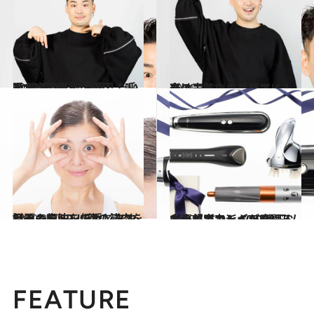
2021.3.24
あらゆる不調の原因！呼吸が 浅い人が意識したい3つのこと
ビューティ＆ヘルス
2021.3.11
声のエイジングケアに！老け声防止の美顔ボイトレ
ビューティ＆ヘルス
2020.9.27
話題の顔トレでカンタン目ヂカラUP！ 顔の筋肉を鍛える方法を伝授します
ビューティ＆ヘルス
2020.12.20
おうちでキレイが磨けるご褒美ギフト 60,000円以内の超実力派ギア4選♡
ビューティ＆ヘルス
FEATURE