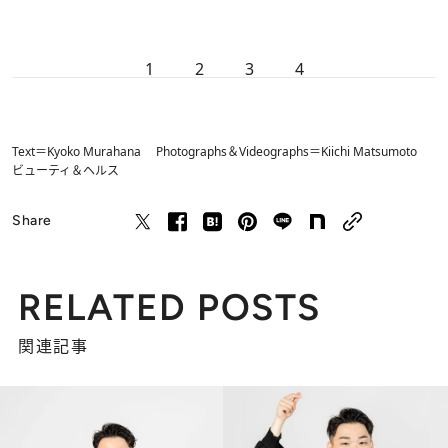
1
2
3
4
Text＝Kyoko Murahana Photographs＆Videographs＝Kiichi Matsumoto
ビューティ＆ヘルス
Share
RELATED POSTS
関連記事