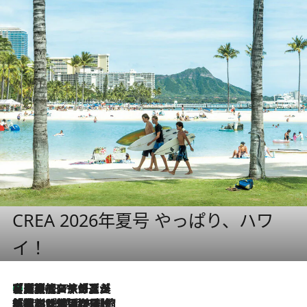
CREA 2026年夏号 やっぱり、ハワ
イ！
【厳選旅コスメ】「多機能アイテムがメイン！」旅好き美容エディターが選んだ夏旅ベストコスメを発表【Mサイズジップ】
2026.8.7
2026.8.6
「荷物が増えるほど旅ストレスは増す」美容ジャーナリストがたどり着いた最終結論。“化粧品を劇的に減らす”感動の凝縮美容とは