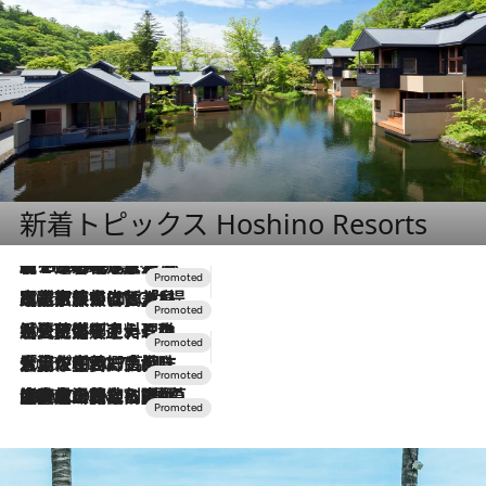
新着トピックス Hoshino Resorts
【トンボの足水浴】ヒノキの香りに包まれて涼感マックス！約13℃の湧水かけ流しを避暑地「星野温泉 トンボの湯」で体験
2026.8.7
2026.7.31
【ホテル帰省】という選択肢をOMOが提案。家族とほどよい距離を保つには「昼は実家、夜は気兼ねなくホテルで！」
2026.7.24
【夏限定ディナーコース】旬を迎える稚鮎や花ズッキーニなどをイタリア・トスカーナの郷土料理の手法で満喫！
2026.7.17
「土佐和ハーブかき氷」がOMO7高知に登場！生姜、山椒、大葉など目にも舌にも涼を呼ぶ郷土の味
2026.7.10
NEW OPEN！【界 草津】名湯の地に誕生。趣の異なる2種の温泉と上州ならではの会席・蕎麦割烹など美食を味わう究極の癒やし旅