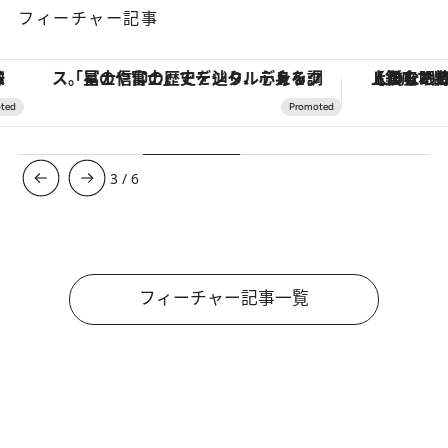
フィーチャー記事
「星のや富士」でデジタルデトックス。冨士信仰の歴史を辿り、心身を調える。
【銀座で出合う最旬美容】美髪ケアや上質な眠
3
/
6
フィーチャー記事一覧