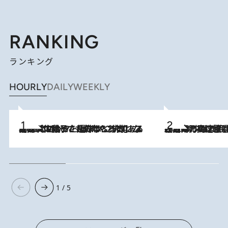
RANKING
ランキング
HOURLY
DAILY
WEEKLY
2026.8.5
【阿川佐和子さんの年とる力】なぜ70代で始めた趣味は“こんなに楽しい”のか？ ピアノ、俳句…スランプに陥っても続けられる“ある秘訣”とは
2026.8.7
「湘南乃風に憧れて」観客大盛上がりの“タオル回し”に、ラッパー顔負けの高速歌唱まで…さだまさし（74）のアグレッシブすぎる現在地
1 / 5