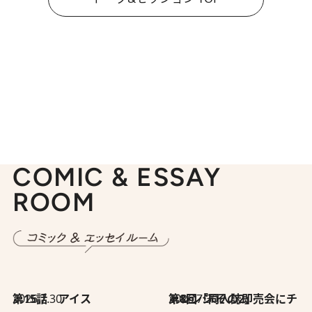
COMIC & ESSAY
ROOM
2026.7.30
第15話 アイス
2026.7.30
第8回「同人誌即売会にチャレンジ その2」