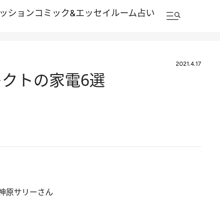
ッション
コミック&エッセイルーム
占い
2021.4.17
クトの家電6選
神原サリーさん