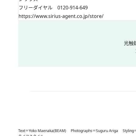
フリーダイヤル 0120-914-649
https://www.sirius-agent.co.jp/store/
光触
Text＝Yoko Maenaka(BEAM) Photographs＝Suguru Ariga Styling