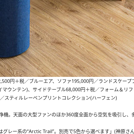
ィルター 2,500円＋税／ブルーエア、ソファ195,000円／ランドスケ
イマウンテン)、サイドテーブル68,000円＋税／フォーム＆リフ
0円＋税／スティルレーベンプリントコレクション(ハーフェン)
機。天面の大型ファンのほか360度全面から空気を吸引し、
系の“Arctic Trail”。別売で5色から選べます」(神原さん