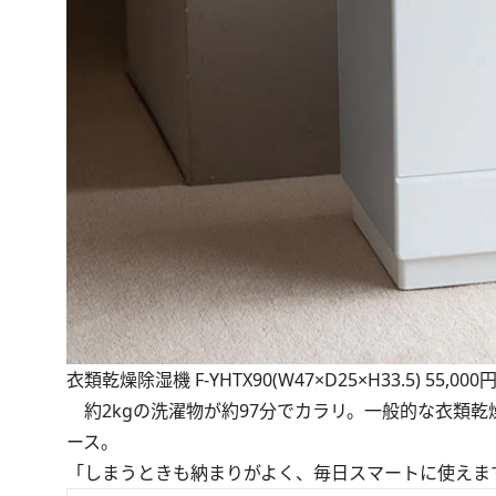
衣類乾燥除湿機 F-YHTX90(W47×D25×H33.5) 55
約2kgの洗濯物が約97分でカラリ。一般的な衣類
ース。
「しまうときも納まりがよく、毎日スマートに使えます