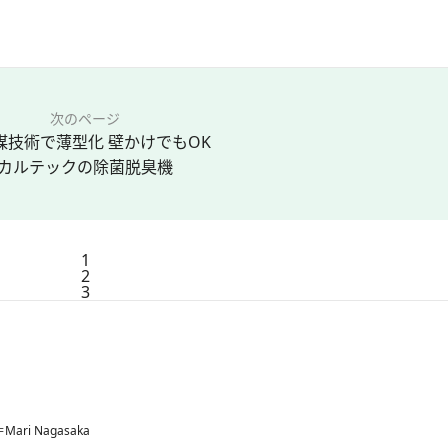
次のページ
媒技術で薄型化 壁かけでもOK
カルテックの除菌脱臭機
1
2
3
＝Mari Nagasaka