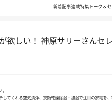
新着記事
連載
特集
トーク＆セ
が欲しい！ 神原サリーさんセレ
たい。
チしてくれる空気清浄、衣類乾燥除湿・加湿で注目の家電を、