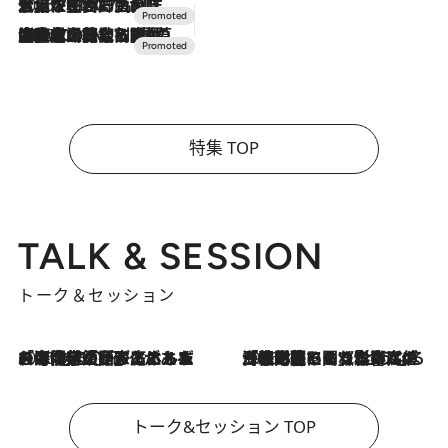
2026.7.17
「土佐和ハーブかき氷」がOMO7高知に登場！生姜、山椒、大葉など目にも舌にも涼を呼ぶ郷土の味
2026.7.10
NEW OPEN！【界 草津】名湯の地に誕生。趣の異なる2種の温泉と上州ならではの会席・蕎麦割烹など美食を味わう究極の癒やし旅
特集 TOP
TALK & SESSION
トーク＆セッション
2026.8.3
「今後値上げがあるとすれば…」「リスクがあるのは今年の冬」エネルギー専門家が語る、ホルムズ海峡封鎖が家庭にもたらす“ある心配”
2026.8.3
「住宅建てられない…」「サーチャージ料の高値が続いている」ホルムズ海峡封鎖による影響はいつまで続く？《エネルギー専門家に聞く“どうなる日本の暮らし”》
トーク&セッション TOP