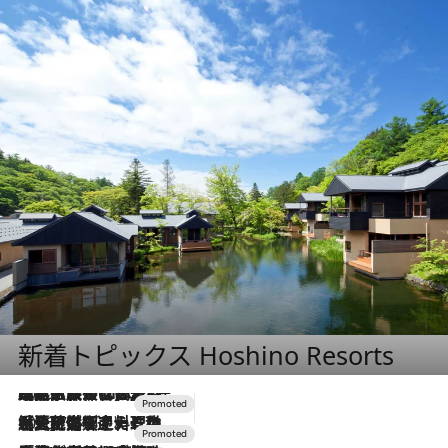
新着トピックス Hoshino Resorts
2026.7.31
【ホテル帰省】という選択肢をOMOが提案。家族とほどよい距離を保つには「昼は実家、夜は気兼ねなくホテルで！」
2026.7.24
【夏限定ディナーコース】旬を迎える稚鮎や花ズッキーニなどをイタリア・トスカーナの郷土料理の手法で満喫！