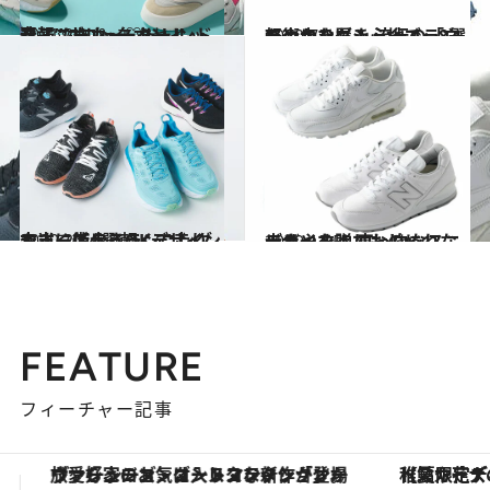
2021.2.9
春スニーカー♡トレンド速報 “ボリューミールックス”にロックオン！
コミック ＆ エッセイ
2020.7.9
軽やかな履き心地でランも街歩きも！ 流行の「白ランニングシューズ」8選
ファッション
2020.2.7
本当に使えるランニングシューズ4選 軽くて走りやすく街歩きOKデザイン
ライフスタイル
2019.12.5
歩きやすくておしゃれなデザイン！ 真っ白なスニーカーを贈りものに
コミック ＆ エッセイ
FEATURE
フィーチャー記事
【夏限定ディナーコース】旬を迎える稚鮎や花ズッキーニなどをイタリア・トスカーナの郷土料理の手法で満喫！
【銀座で出合う最旬美容】美髪ケアや上質な眠