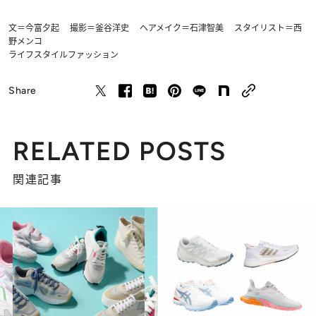
文＝今富夕起 撮影＝釜谷洋史 ヘアメイク＝石津智美 スタイリスト＝西
野メンコ
ライフスタイル
ファッション
Share
RELATED POSTS
関連記事