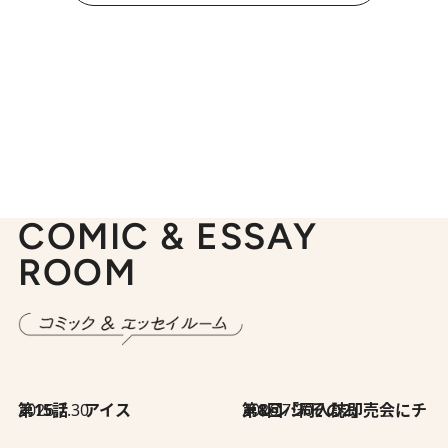
COMIC & ESSAY
ROOM
2026.7.30
第15話 アイス
2026.7.30
第8回「同人誌即売会にチャレンジ その2」