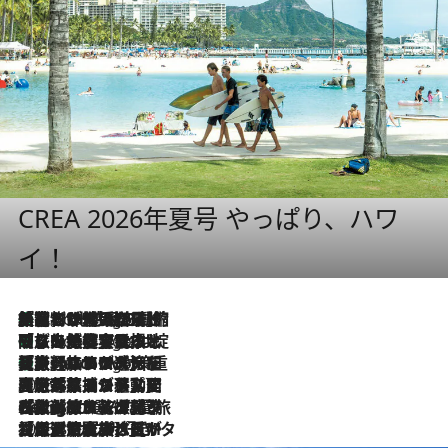
CREA 2026年夏号 やっぱり、ハワ
イ！
「荷物が増えるほど旅ストレスは増す」美容ジャーナリストがたどり着いた最終結論。“化粧品を劇的に減らす”感動の凝縮美容とは
7 Hours Ago
「旅先には金髪ウィッグを持参」日本と同じメイクでは損してる!? 美容ジャーナリストが提案する“掟破りの旅美容”とは
7 Hours Ago
【厳選旅コスメ】「身軽さ＆UV対策重視！」ヘアアーティストshucoが選んだ夏旅ベストコスメを発表【Mサイズジップ】
7 Hours Ago
2026.8.5
【厳選旅コスメ】国内をあちこち移動する河井菜摘が選んだ夏旅ベストコスメ発表！「リラックスアイテムはマスト」【Mサイズジップ】
2026.8.4
【厳選旅コスメ】「紫外線＆乾燥対策しながらメイク感も！」ヘア＆メイクGeorgeが選んだ夏旅ベストコスメを発表！【Mサイズジップ】
2026.8.3
【厳選旅コスメ】「保湿もタイパ重視！」“サウナ好き”タレント清水みさとが愛用する夏旅ベストコスメを発表！【Mサイズジップ】