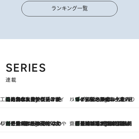
ランキング一覧
SERIES
連載
工藤まやのおもてなしハワイ
【ハワイ土産】ローカルの絶大な支持で復活！ 絶品の幻クッキー《元ファンの日本人女性が受け継いだ名店》
7 Hours Ago
ハワイ賢者 リサのお気に入りリスト
あの伝説の限定トートも！ リニューアルした「ディーン＆デルーカ ハワイ」で必須のお土産8選
7 Hours Ago
47都道府県の手みやげ ひんやりスイーツで夏を満喫
【三重県】この夏絶対食べたい 冷やしておいしいおやつ3選 お餅×アイスの新感覚スイーツ
7 Hours Ago
齋藤 薫 美容脳ルネサンス
「荷物が増えるほど旅ストレスは増す」美容ジャーナリストがたどり着いた最終結論。“化粧品を劇的に減らす”感動の凝縮美容とは
7 Hours Ago