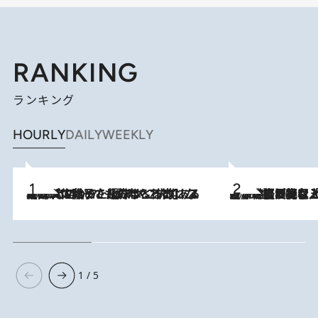
RANKING
ランキング
HOURLY
DAILY
WEEKLY
2026.8.5
【阿川佐和子さんの年とる力】なぜ70代で始めた趣味は“こんなに楽しい”のか？ ピアノ、俳句…スランプに陥っても続けられる“ある秘訣”とは
2026.8.5
【なぜ吉沢亮は「気配を消せる」のか？】興行収入208億の『国宝』を経て挑むミュージカル『ディア・エヴァン・ハンセン』。トップ俳優が舞台上でさらけ出した“孤独”とは
1 / 5