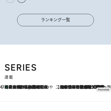
ランキング一覧
SERIES
連載
47都道府県の手みやげ ひんやりスイーツで夏を満喫
【兵庫県】この夏絶対食べたい 冷やしておいしいおやつ3選 淡路島の恵みをジェラートに集約
9 Hours Ago
【CREA×星野リゾート】唯一無二。癒しと発見が待つ場所へ
2026.8.7
【トンボの足水浴】ヒノキの香りに包まれて涼感マックス！約13℃の湧水かけ流しを避暑地「星野温泉 トンボの湯」で体験