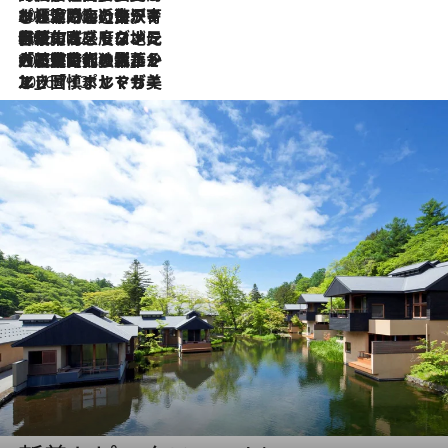
2026.7.26
ポルトガル近海が育む極上の海の幸。キリリと冷えた白ワインと愉しむ、シーフード専門店の贅沢
2026.7.22
伝統の味をモダンに昇華。高感度な地元客が集う、リスボンの最旬ガストロノミー
2026.7.21
大航海時代の栄華から、震災、独裁、そして革命へ。ポルトガル・首都リスボンの石畳に刻まれた「歴史の光と影」
2026.7.13
エッセイ・ヤマザキマリ「慎ましくも美しき国 ポルトガル」