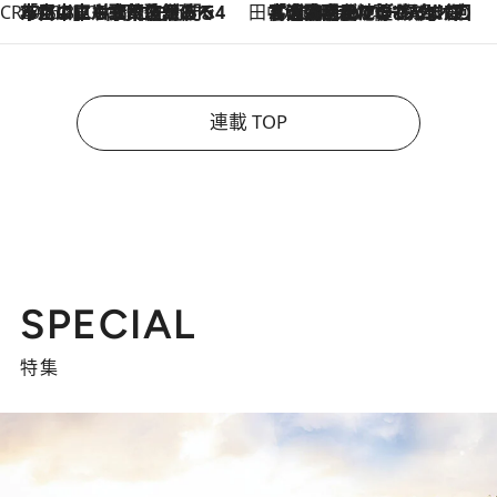
CREA'S CHOICE
2026.8.7
「立川にも歌舞伎があるんだよ」 片岡仁左衛門・市川中車ら豪華座組みで4年目の立川立飛歌舞伎へ
田中稲の勝手に再ブーム
2026.8.7
「湘南乃風に憧れて」観客大盛上がりの“タオル回し”に、ラッパー顔負けの高速歌唱まで…さだまさし（74）のアグレッシブすぎる現在地
連載 TOP
SPECIAL
特集