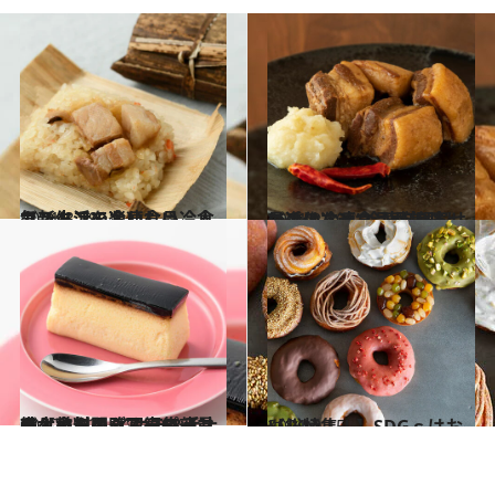
2021.3.19
カンタンでおいしい冷食で新生活を楽しむ♪ 人気ストアの冷凍食品
グルメ
2021.2.20
最近の冷凍食品が美味しいのはなぜ？ お取り寄せで進化する“冷凍料理”
グルメ
2020.11.25
輸入食料品＆スーパーマーケットの イケテル手土産【カタログ写真68点】 まとめて閲覧♡編集部員も太鼓判！
グルメ
2021.2.15
【総特集！】SDGｓはおいしい
グルメ