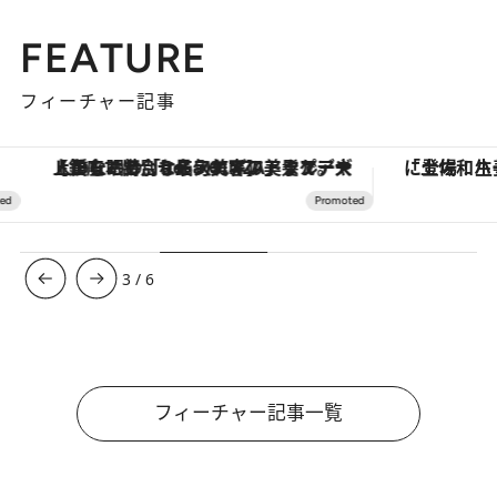
FEATURE
フィーチャー記事
【銀座で出合う最旬美容】美髪ケアや上質な眠り…セルフケアのアップデートから、特別な名入れギフトまで。大人のための「ReFa GINZA」クルーズ
3
/
6
フィーチャー記事一覧