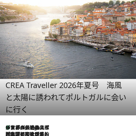
CREA Traveller 2026年夏号 海風
と太陽に誘われてポルトガルに会い
に行く
リスボンの絶品スイーツ「パステル・デ・ナタ」とは？ポルトガル伝統の奥深い世界へ
8 Hours Ago
2026.7.27
「私の祖国はポルトガル語です」国民的詩人フェルナンド・ペソアと、彼が愛した文学の街を歩く