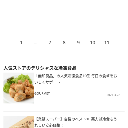
1
...
7
8
9
10
11
人気ストアのデリシャスな冷凍食品
「無印良品」の人気冷凍食品10品 毎日の食卓をお
いしくサポート
GOURMET
2021.3.28
【業務スーパー】自慢のベスト10 実力派冷食もう
れしい安心価格！