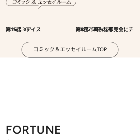
2026.7.30
第15話 アイス
2026.7.30
第8回「同人誌即売会にチャレンジ その2」
コミック＆エッセイルームTOP
FORTUNE