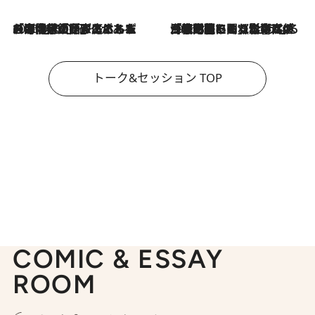
2026.8.3
「今後値上げがあるとすれば…」「リスクがあるのは今年の冬」エネルギー専門家が語る、ホルムズ海峡封鎖が家庭にもたらす“ある心配”
2026.8.3
「住宅建てられない…」「サーチャージ料の高値が続いている」ホルムズ海峡封鎖による影響はいつまで続く？《エネルギー専門家に聞く“どうなる日本の暮らし”》
トーク&セッション TOP
COMIC & ESSAY
ROOM