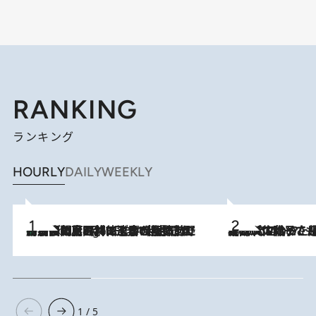
RANKING
ランキング
HOURLY
DAILY
WEEKLY
「最後に見られてよかった」上野動物園の東園パンダ舎が解体前に特別公開。8月16日まで延長されたパネル展と共に辿る“半世紀”のパンダ飼育《解体工事の図面あり》
9 Hours Ago
2026.8.5
【阿川佐和子さんの年とる力】なぜ70代で始めた趣味は“こんなに楽しい”のか？ ピアノ、俳句…スランプに陥っても続けられる“ある秘訣”とは
1 / 5