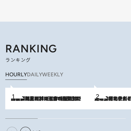
RANKING
ランキング
HOURLY
DAILY
WEEKLY
2026.8.8
「最後に見られてよかった」上野動物園の東園パンダ舎が解体前に特別公開。8月16日まで延長されたパネル展と共に辿る“半世紀”のパンダ飼育《解体工事の図面あり》
2026.8.3
《「文士の子ども被害者の会」発足！》阿川佐和子（72）が語る遠藤周作に北杜夫、劇作家・矢代静一の子どもたちの“文豪プライベート事件簿”