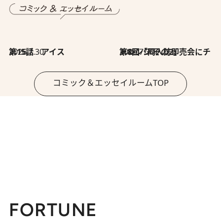
2026.7.30
第15話 アイス
2026.7.30
第8回「同人誌即売会にチャレンジ その2」
コミック＆エッセイルームTOP
FORTUNE