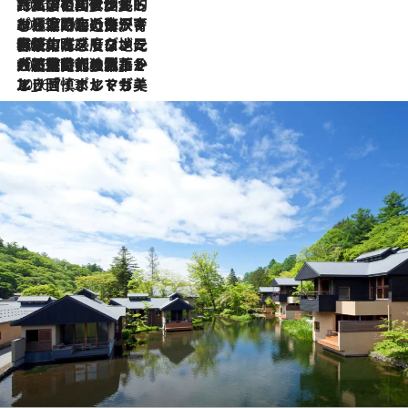
2026.7.27
「私の祖国はポルトガル語です」国民的詩人フェルナンド・ペソアと、彼が愛した文学の街を歩く
2026.7.26
ポルトガル近海が育む極上の海の幸。キリリと冷えた白ワインと愉しむ、シーフード専門店の贅沢
2026.7.22
伝統の味をモダンに昇華。高感度な地元客が集う、リスボンの最旬ガストロノミー
2026.7.21
大航海時代の栄華から、震災、独裁、そして革命へ。ポルトガル・首都リスボンの石畳に刻まれた「歴史の光と影」
2026.7.13
エッセイ・ヤマザキマリ「慎ましくも美しき国 ポルトガル」