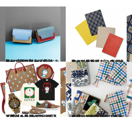
2021.1.16
最旬「ミニ財布＆長財布」20選 プレイフルなカラーで気分を上げて！
ファッション
2020.11.7
待ってました！ スマイソンの新作手帳 「一度使ったら、手放せない」人続出
ライフスタイル
2021.1.14
【グッチ】100周年を迎えたグッチが ドラえもんと特別＆最強のコラボ！
ファッション
2020.11.17
デザインが素敵な「新作手帳」3選 見るたび触るたびに気分急上昇！
ライフスタイル