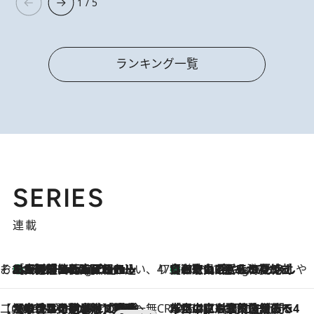
1 / 5
ランキング一覧
SERIES
連載
そおだよおこの関西おいしい、おやつ紀行
［大阪府箕面市］一皿一皿目の前で仕上げられる、料理を巧みに組み込んだアシェットデセールコース「ミチル アシェット デセール（Michiru assiette dessert）」
10 Hours Ago
47都道府県の手みやげ ひんやりスイーツで夏を満喫
【和歌山県】この夏絶対食べたい 冷やしておいしいおやつ3選 みかんがごろっと丸ごと入ったジュレ
10 Hours Ago
【CREA×星野リゾート】唯一無二。癒しと発見が待つ場所へ
2026.8.7
【トンボの足水浴】ヒノキの香りに包まれて涼感マックス！約13℃の湧水かけ流しを避暑地「星野温泉 トンボの湯」で体験
CREA'S CHOICE
2026.8.7
「立川にも歌舞伎があるんだよ」 片岡仁左衛門・市川中車ら豪華座組みで4年目の立川立飛歌舞伎へ