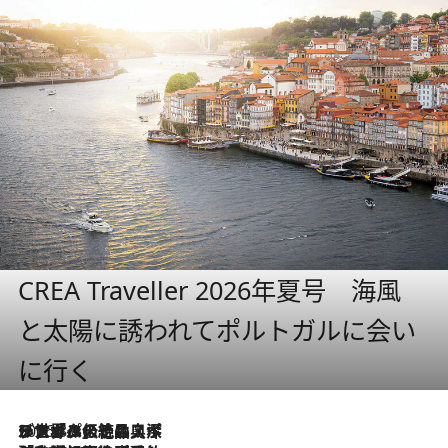
CREA Traveller 2026年夏号 海風
と太陽に誘われてポルトガルに会い
に行く
2026.8.8
リスボンの絶品スイーツ「パステル・デ・ナタ」とは？ポルトガル伝統の奥深い世界へ