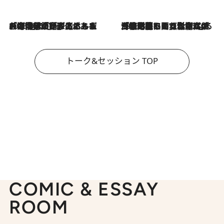
2026.8.3
「今後値上げがあるとすれば…」「リスクがあるのは今年の冬」エネルギー専門家が語る、ホルムズ海峡封鎖が家庭にもたらす“ある心配”
2026.8.3
「住宅建てられない…」「サーチャージ料の高値が続いている」ホルムズ海峡封鎖による影響はいつまで続く？《エネルギー専門家に聞く“どうなる日本の暮らし”》
トーク&セッション TOP
COMIC & ESSAY
ROOM