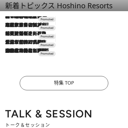
新着トピックス Hoshino Resorts
2026.8.7
【トンボの足水浴】ヒノキの香りに包まれて涼感マックス！約13℃の湧水かけ流しを避暑地「星野温泉 トンボの湯」で体験
2026.7.31
【ホテル帰省】という選択肢をOMOが提案。家族とほどよい距離を保つには「昼は実家、夜は気兼ねなくホテルで！」
2026.7.24
【夏限定ディナーコース】旬を迎える稚鮎や花ズッキーニなどをイタリア・トスカーナの郷土料理の手法で満喫！
2026.7.17
「土佐和ハーブかき氷」がOMO7高知に登場！生姜、山椒、大葉など目にも舌にも涼を呼ぶ郷土の味
2026.7.10
NEW OPEN！【界 草津】名湯の地に誕生。趣の異なる2種の温泉と上州ならではの会席・蕎麦割烹など美食を味わう究極の癒やし旅
特集 TOP
TALK & SESSION
トーク＆セッション