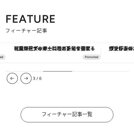
FEATURE
フィーチャー記事
【夏限定ディナーコース】旬を迎える稚鮎や花ズッキーニなどをイタリア・トスカーナの郷土料理の手法で満喫！
ヴァシュロン・コンスタンタン
3
/
6
フィーチャー記事一覧